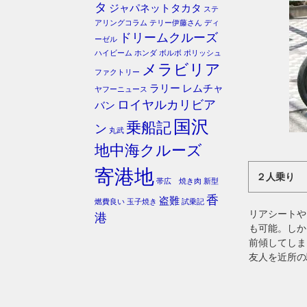
タ
ジャパネットタカタ
ステ
アリングコラム
テリー伊藤さん
ディ
ドリームクルーズ
ーゼル
ハイビーム
ホンダ
ボルボ
ポリッシュ
メラビリア
ファクトリー
ラリー
レムチャ
ヤフーニュース
ロイヤルカリビア
バン
国沢
乗船記
ン
丸武
地中海クルーズ
寄港地
２人乗り
帯広 焼き肉
新型
香
盗難
燃費良い
玉子焼き
試乗記
リアシートや
港
も可能。しか
前傾してしま
友人を近所の