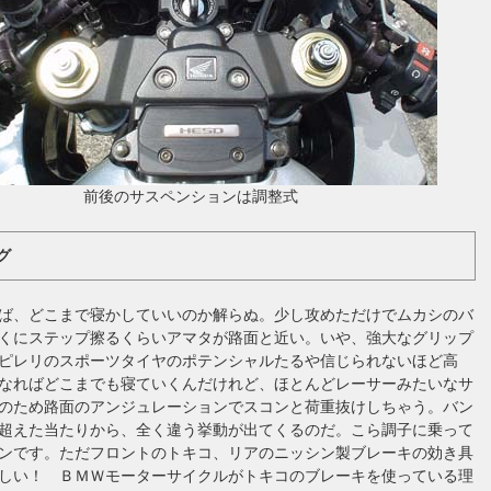
前後のサスペンションは調整式
グ
ば、どこまで寝かしていいのか解らぬ。少し攻めただけでムカシのバ
くにステップ擦るくらいアマタが路面と近い。いや、強大なグリップ
ピレリのスポーツタイヤのポテンシャルたるや信じられないほど高
なればどこまでも寝ていくんだけれど、ほとんどレーサーみたいなサ
のため路面のアンジュレーションでスコンと荷重抜けしちゃう。バン
超えた当たりから、全く違う挙動が出てくるのだ。こら調子に乗って
ンです。ただフロントのトキコ、リアのニッシン製ブレーキの効き具
しい！ ＢＭＷモーターサイクルがトキコのブレーキを使っている理