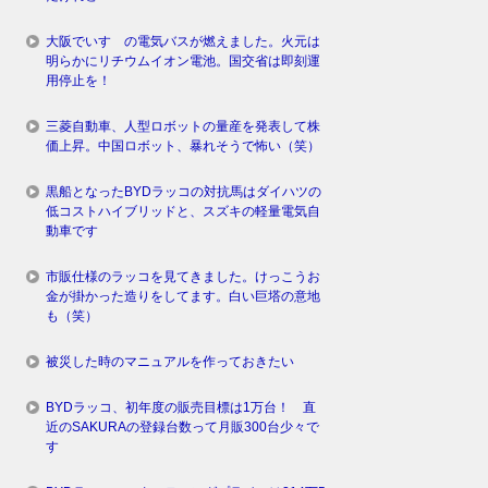
大阪でいすゞの電気バスが燃えました。火元は
明らかにリチウムイオン電池。国交省は即刻運
用停止を！
三菱自動車、人型ロボットの量産を発表して株
価上昇。中国ロボット、暴れそうで怖い（笑）
黒船となったBYDラッコの対抗馬はダイハツの
低コストハイブリッドと、スズキの軽量電気自
動車です
市販仕様のラッコを見てきました。けっこうお
金が掛かった造りをしてます。白い巨塔の意地
も（笑）
被災した時のマニュアルを作っておきたい
BYDラッコ、初年度の販売目標は1万台！ 直
近のSAKURAの登録台数って月販300台少々で
す