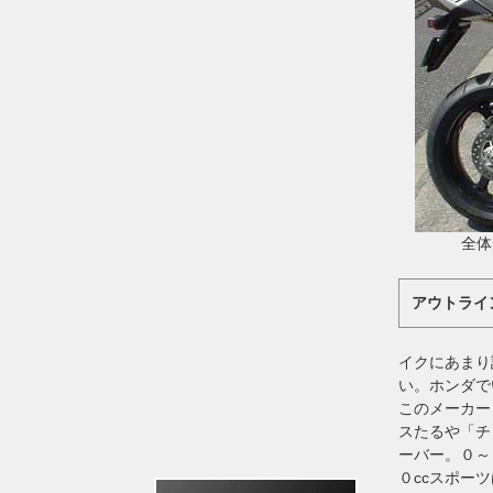
全体
アウトライ
イクにあまり
い。ホンダで
このメーカー
スたるや「チ
ーバー。０～
０ccスポー