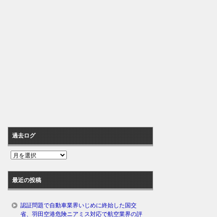
過去ログ
過
去
ロ
最近の投稿
グ
認証問題で自動車業界いじめに終始した国交
省、羽田空港危険ニアミス対応で航空業界の評