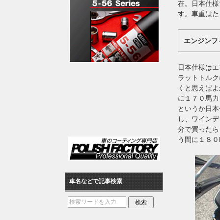
在。日本仕様
す。車重はた
エンジンフ
日本仕様はエ
ラットトルク
くと思えばよ
に１７０馬力
というか日本
し、ワインデ
分で買ったら
う間に１８０
車名などで記事検索