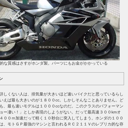
的な質感はさすがホンダ製。パーツにもお金がかかっている
ン
詳しくない人は、排気量が大きいほど速いバイクだと思っているらし
いえば最も大きいのが１８００cc。しかしそんなことありません。ど
も、最も速いモデルは１０００ccなのだ。このクラスのパフォーマン
ョー凄い！」としか表現のしようがない。だって最高速３００kmオ
４００ｍ加速だって軽く１０秒台に突入してしまう。ホンダの１００
ツは、モトＧＰ最強のマシンと言われるＲＣ２１１Ｖのレプリカ的な存