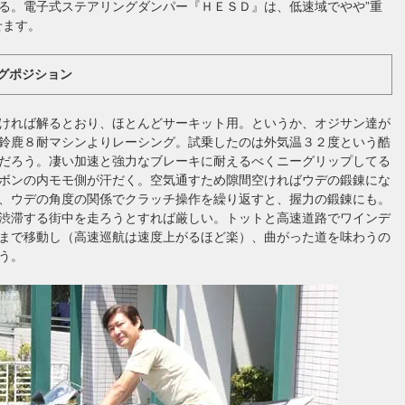
る。電子式ステアリングダンパー『ＨＥＳＤ』は、低速域でやや”重
せます。
グポジション
ければ解るとおり、ほとんどサーキット用。というか、オジサン達が
鈴鹿８耐マシンよりレーシング。試乗したのは外気温３２度という酷
だろう。凄い加速と強力なブレーキに耐えるべくニーグリップしてる
ボンの内モモ側が汗だく。空気通すため隙間空ければウデの鍛錬にな
、ウデの角度の関係でクラッチ操作を繰り返すと、握力の鍛錬にも。
渋滞する街中を走ろうとすれば厳しい。トットと高速道路でワインデ
まで移動し（高速巡航は速度上がるほど楽）、曲がった道を味わうの
う。