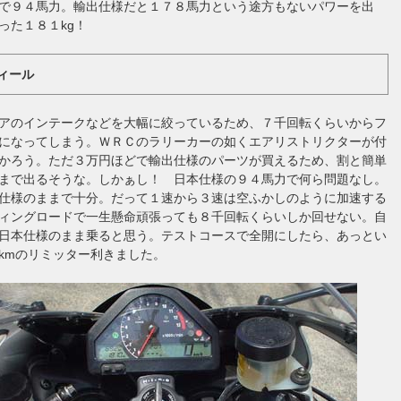
で９４馬力。輸出仕様だと１７８馬力という途方もないパワーを出
った１８１kg！
ィール
アのインテークなどを大幅に絞っているため、７千回転くらいからフ
になってしまう。ＷＲＣのラリーカーの如くエアリストリクターが付
かろう。ただ３万円ほどで輸出仕様のパーツが買えるため、割と簡単
まで出るそうな。しかぁし！ 日本仕様の９４馬力で何ら問題なし。
仕様のままで十分。だって１速から３速は空ふかしのように加速する
ィングロードで一生懸命頑張っても８千回転くらいしか回せない。自
日本仕様のまま乗ると思う。テストコースで全開にしたら、あっとい
kmのリミッター利きました。