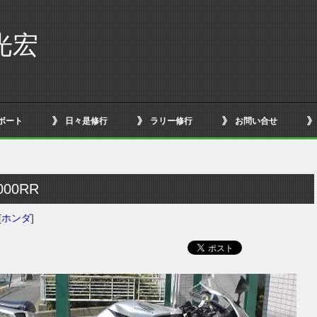
光宏
ボート
日々是修行
ラリー修行
お問い合せ
000RR
[
ホンダ
]