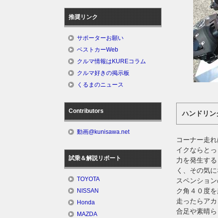
推奨リンク
サポーターお願い
ベストカーWeb
クルマ情報はKUREコラム
クルマ好きの掲示板
くるまのニュース
Contributors
ハンドリン
動画@kunisawa.net
コーナー走れ
イクならとっ
試乗＆解説リポート
力を発生する
く、その気に
TOYOTA
スペンション
ク角４０度を
NISSAN
走ったらアカ
Honda
合足や素晴ら
MAZDA