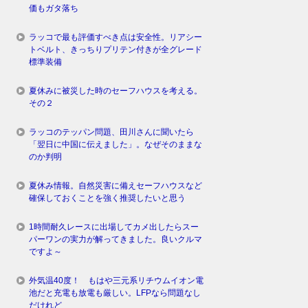
価もガタ落ち
ラッコで最も評価すべき点は安全性。リアシー
トベルト、きっちりプリテン付きが全グレード
標準装備
夏休みに被災した時のセーフハウスを考える。
その２
ラッコのテッパン問題、田川さんに聞いたら
「翌日に中国に伝えました」。なぜそのままな
のか判明
夏休み情報。自然災害に備えセーフハウスなど
確保しておくことを強く推奨したいと思う
1時間耐久レースに出場してカメ出したらスー
パーワンの実力が解ってきました。良いクルマ
ですよ～
外気温40度！ もはや三元系リチウムイオン電
池だと充電も放電も厳しい。LFPなら問題なし
だけれど