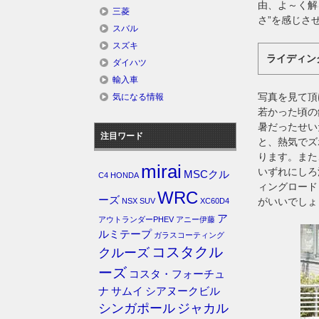
由、よ～く解
三菱
さ”を感じさ
スバル
スズキ
ライディン
ダイハツ
輸入車
写真を見て頂
気になる情報
若かった頃の
暑だったせい
注目ワード
と、熱気でズ
ります。また
mirai
いずれにしろ
MSCクル
C4
HONDA
ィングロード
WRC
ーズ
がいいでしょ
NSX
SUV
XC60D4
ア
アウトランダーPHEV
アニー伊藤
ルミテープ
ガラスコーティング
コスタクル
クルーズ
ーズ
コスタ・フォーチュ
ナ
サムイ
シアヌークビル
シンガポール
ジャカル