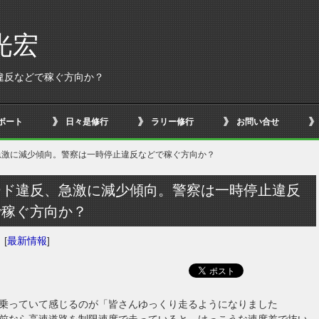
光宏
違反などで稼ぐ方向か？
ボート
日々是修行
ラリー修行
お問い合せ
急激に減少傾向。警察は一時停止違反などで稼ぐ方向か？
ード違反、急激に減少傾向。警察は一時停止違反
で稼ぐ方向か？
日
[
最新情報
]
乗っていて感じるのが「皆さんゆっくり走るようになりました
前なら高速道路を制限速度で走っていると、けっこうな速度差で抜い