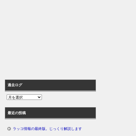
過去ログ
過
去
ロ
最近の投稿
グ
ラッコ情報の最終版。じっくり解説します