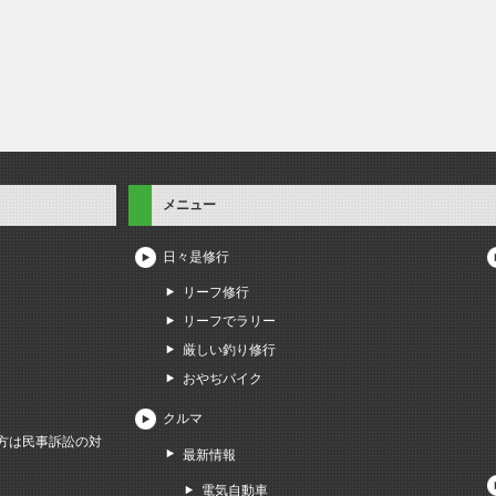
メニュー
日々是修行
リーフ修行
リーフでラリー
厳しい釣り修行
おやぢバイク
クルマ
方は民事訴訟の対
最新情報
電気自動車