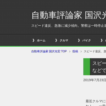
自動車評論家 国沢
スピード違反、急激に減少傾向。警察は一時停止
ホーム
クルマ
バイク
自動車評論家 国沢光宏 TOP
投稿
スピード違反、
スピ
など
2019年7月23
最近クルマに
ね！」。一昔