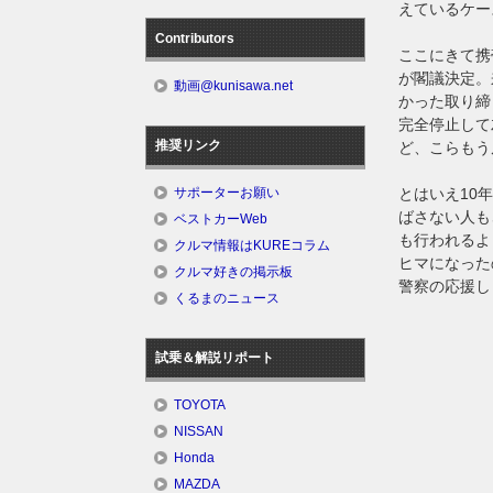
えているケー
Contributors
ここにきて携
が閣議決定。
動画@kunisawa.net
かった取り締
完全停止して
推奨リンク
ど、こらもう
とはいえ10
サポーターお願い
ばさない人も
ベストカーWeb
も行われるよ
クルマ情報はKUREコラム
ヒマになった
クルマ好きの掲示板
警察の応援し
くるまのニュース
試乗＆解説リポート
TOYOTA
NISSAN
Honda
MAZDA