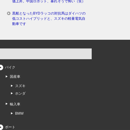
価上昇。中国ロボット、暴れそうで怖い（笑）
黒船となったBYDラッコの対抗馬はダイハツの
低コストハイブリッドと、スズキの軽量電気自
動車です
バイク
国産車
スズキ
ホンダ
輸入車
BMW
ボート