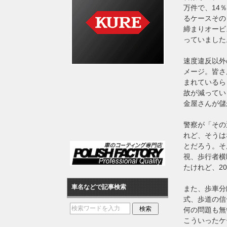
万件で、14
るケースその
締まりオービ
っていました
速度違反以外
メージ。皆さ
まれているら
故が減ってい
金屋さんが儲
警察が「その
れど、そうは
とだろう。そ
視、歩行者横
たけれど、2
車名などで記事検索
また、歩車分
式、歩道の信
何の問題も無
こういったケ