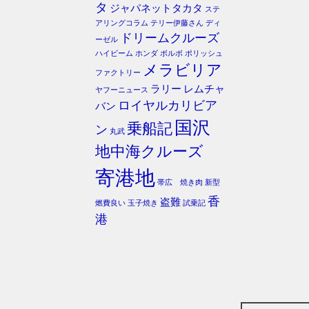
タ
ジャパネットタカタ
ステ
アリングコラム
テリー伊藤さん
ディ
ドリームクルーズ
ーゼル
ハイビーム
ホンダ
ボルボ
ポリッシュ
メラビリア
ファクトリー
ラリー
レムチャ
ヤフーニュース
ロイヤルカリビア
バン
国沢
乗船記
ン
丸武
地中海クルーズ
寄港地
帯広 焼き肉
新型
香
盗難
燃費良い
玉子焼き
試乗記
港