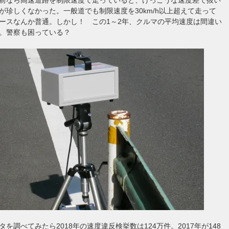
が珍しくなかった。一般道でも制限速度を30km/h以上超えて走って
ースなんか普通。しかし！ この1～2年、クルマの平均速度は間違い
。警察も困っている？
を調べてみたら2018年の速度違反検挙数は124万件。2017年が148