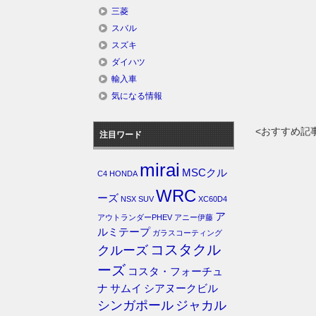
三菱
スバル
スズキ
ダイハツ
輸入車
気になる情報
<おすすめ記
注目ワード
mirai
MSCクル
C4
HONDA
WRC
ーズ
NSX
SUV
XC60D4
ア
アウトランダーPHEV
アニー伊藤
ルミテープ
ガラスコーティング
コスタクル
クルーズ
ーズ
コスタ・フォーチュ
ナ
サムイ
シアヌークビル
シンガポール
ジャカル