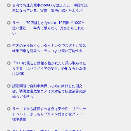
台湾で急速充電中のbX4Xが燃えたと、中国で話
題になっている。実際、電池が燃えたようだ
ラッコ、70店舗しかないのに10日間で1000台
近い受注！ 年内に限りなく1万台かもしれな
い
年内のそう遠くないタイミングでスズキも電気
軽乗用車を発表へ。ラッコより安い可能性大
「BYDに乗ると情報を抜かれたり乗っ取られた
りする」はパラノイアの妄言。心配ならシム抜
けばOK
認証問題で自動車業界いじめに終始した国交
省、羽田空港危険ニアミス対応で航空業界の評
価もガタ落ち
ラッコで最も評価すべき点は安全性。リアシー
トベルト、きっちりプリテン付きが全グレード
標準装備