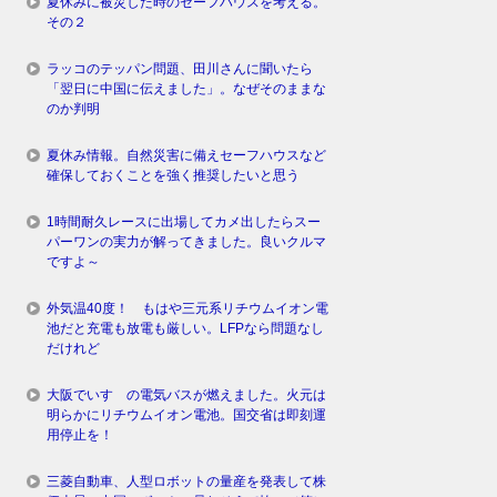
夏休みに被災した時のセーフハウスを考える。
その２
ラッコのテッパン問題、田川さんに聞いたら
「翌日に中国に伝えました」。なぜそのままな
のか判明
夏休み情報。自然災害に備えセーフハウスなど
確保しておくことを強く推奨したいと思う
1時間耐久レースに出場してカメ出したらスー
パーワンの実力が解ってきました。良いクルマ
ですよ～
外気温40度！ もはや三元系リチウムイオン電
池だと充電も放電も厳しい。LFPなら問題なし
だけれど
大阪でいすゞの電気バスが燃えました。火元は
明らかにリチウムイオン電池。国交省は即刻運
用停止を！
三菱自動車、人型ロボットの量産を発表して株