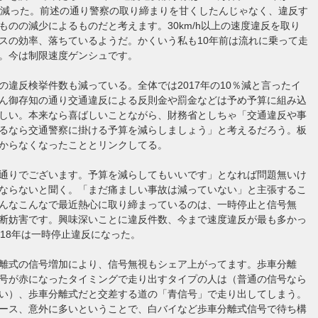
％減った。前述の通り警察の取り締まりを甘くしたんじゃなく、違反す
ものの減少によるものだと考えます。30km/h以上の速度違反を取り
スの効率、落ちているようだ。かくいう私も10年前は流れに乗って走
。今は制限速度ゲンシュです。
の違反検挙件数も減っている。全体では2017年の10％減と言ったイ
ん御存知の通り交通違反による反則金や罰金などは予め予算に組み込
しい。本来なら喜ばしいことながら、財務省としちゃ「交通違反や事
るなら交通警察に掛ける予算を減らしましょう」と考えるだろう。板
からなくなったこととリンクしてる。
通りでございます。予算を減らしてもいいです」となれば問題無いけ
ならないと聞く。「まだ痛ましい事故は減っていない」と主張するこ
んなこんなで最近熱心に取り締まっているのは、一時停止と信号無
断妨害です。興味深いことに違反件数、今まで速度違反が最も多かっ
018年は一時停止違反になった。
離式の信号増加により、信号無視もシェア上がってます。歩車分離
号が赤になったタイミングで走り出すタイプの人は（普通の信号なら
い）、歩車分離式だと交差する道の「青信号」で走り出してしまう。
ース、意外に多いということで、白バイなど歩車分離式信号で待ち構