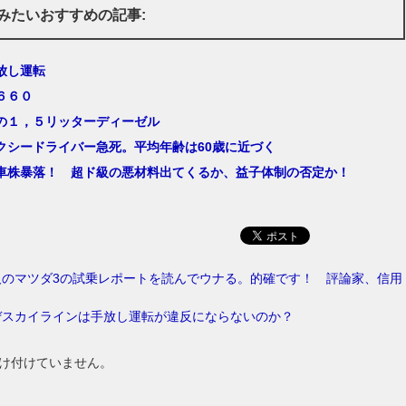
みたいおすすめの記事:
放し運転
６６０
の１，５リッターディーゼル
クシードライバー急死。平均年齢は60歳に近づく
車株暴落！ 超ド級の悪材料出てくるか、益子体制の否定か！
人のマツダ3の試乗レポートを読んでウナる。的確です！ 評論家、信用
ぜスカイラインは手放し運転が違反にならないのか？
け付けていません。