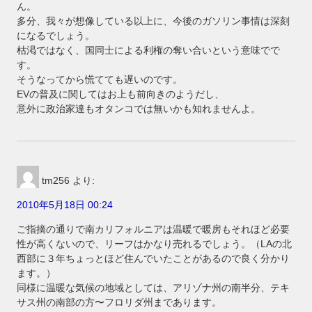
ん。
多分、我々が想像している以上に、今後のガソリン事情は深刻
になるでしょう。
枯渇ではなく、国同士による利権の奪い合いという意味でで
す。
そうなってから慌てても遅いのです。
EVの普及に関してはお上も前向きのようだし、
意外に政治家達もオタンコでは無いかも知れませんよ。
tm256
より:
2010年5月18日 00:24
ご指摘の通りで南カリフォルニアは温暖で暖房もそれほど必要
性が高くないので、リーフはかなり売れるでしょう。（LAの北
西部に３年ちょっとほど住んでいたことがあるので良く分かり
ます。）
同様に温暖な気候の地域としては、アリゾナ州の南半分、テキ
サス州の南部の方〜フロリダ州まであります。