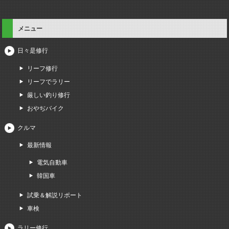
メニュー
日々是修行
リーフ修行
リーフでラリー
厳しい釣り修行
おやぢバイク
クルマ
最新情報
電気自動車
韓国車
試乗＆解説リポート
車検
ラリー修行