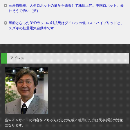
三菱自動車、人型ロボットの量産を発表して株価上昇。中国ロボット、暴
れそうで怖い（笑）
黒船となったBYDラッコの対抗馬はダイハツの低コストハイブリッドと、
スズキの軽量電気自動車です
アドレス
当Ｗｅｂサイトの内容を２ちゃんねるに転載／引用した方は民事訴訟の対象
になります。