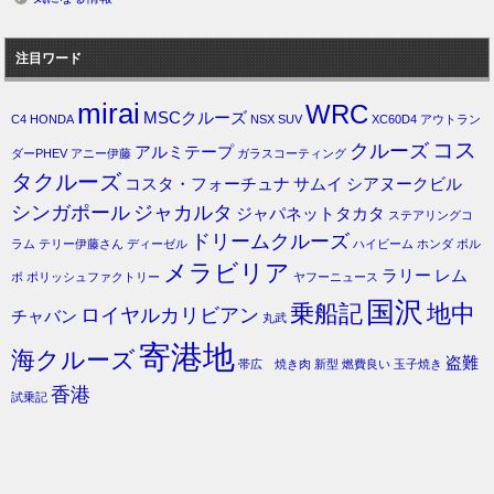
注目ワード
mirai
WRC
MSCクルーズ
C4
HONDA
NSX
SUV
XC60D4
アウトラン
コス
クルーズ
アルミテープ
ダーPHEV
アニー伊藤
ガラスコーティング
タクルーズ
コスタ・フォーチュナ
サムイ
シアヌークビル
シンガポール
ジャカルタ
ジャパネットタカタ
ステアリングコ
ドリームクルーズ
ラム
テリー伊藤さん
ディーゼル
ハイビーム
ホンダ
ボル
メラビリア
ラリー
レム
ボ
ポリッシュファクトリー
ヤフーニュース
国沢
乗船記
地中
ロイヤルカリビアン
チャバン
丸武
寄港地
海クルーズ
盗難
帯広 焼き肉
新型
燃費良い
玉子焼き
香港
試乗記