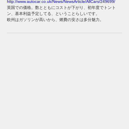
http://www.autocar.co.uk/News/NewsArticle/AllCars/249699/
英国での価格。数とともにコストが下がり、初年度でトント
ン、基本利益予定してる、ということらしいです。
欧州はガソリンが高いから、燃費の安さは多分魅力。