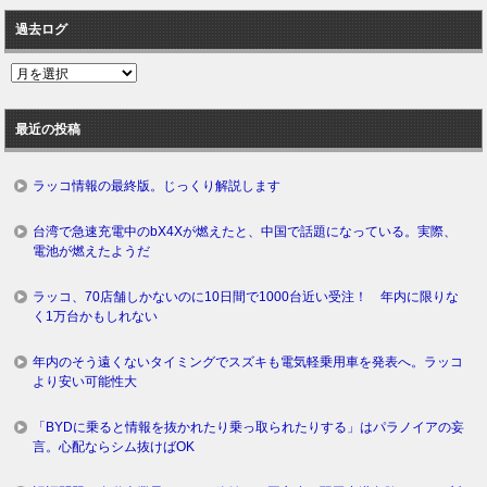
過去ログ
過
去
ロ
最近の投稿
グ
ラッコ情報の最終版。じっくり解説します
台湾で急速充電中のbX4Xが燃えたと、中国で話題になっている。実際、
電池が燃えたようだ
ラッコ、70店舗しかないのに10日間で1000台近い受注！ 年内に限りな
く1万台かもしれない
年内のそう遠くないタイミングでスズキも電気軽乗用車を発表へ。ラッコ
より安い可能性大
「BYDに乗ると情報を抜かれたり乗っ取られたりする」はパラノイアの妄
言。心配ならシム抜けばOK