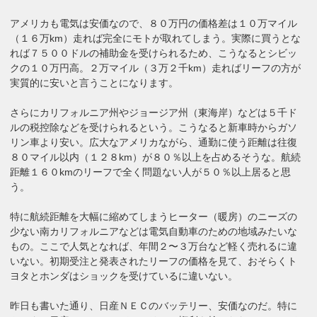
アメリカも電気は安価なので、８０万円の価格差は１０万マイル
（１６万km）走れば完全にモトが取れてしまう。実際に買うとな
れば７５００ドルの補助金を受けられるため、こうなるとシビッ
クの１０万円高。２万マイル（３万２千km）走ればリーフの方が
実質的に安いと言うことになります。
さらにカリフォルニア州やジョージア州（東海岸）などは５千ド
ルの税控除などを受けられるという。こうなると新車時からガソ
リン車より安い。広大なアメリカながら、通勤に使う距離は往復
８０マイル以内（１２８km）が８０％以上を占めるそうな。航続
距離１６０kmのリーフで全く問題ない人が５０％以上居ると思
う。
特に航続距離を大幅に縮めてしまうヒーター（暖房）のニーズの
少ない南カリフォルニアなどは電気自動車のための地域みたいな
もの。ここで人気となれば、年間２〜３万台など軽く売れるに違
いない。初期受注と発表されたリーフの価格を見て、おそらくト
ヨタとホンダはショックを受けているに違いない。
昨日も書いた通り、日産ＮＥＣのバッテリー、安価なのだ。特に