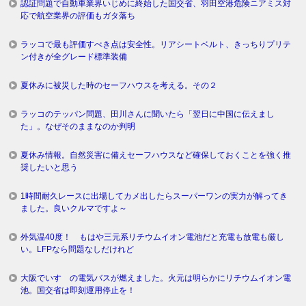
認証問題で自動車業界いじめに終始した国交省、羽田空港危険ニアミス対
応で航空業界の評価もガタ落ち
ラッコで最も評価すべき点は安全性。リアシートベルト、きっちりプリテ
ン付きが全グレード標準装備
夏休みに被災した時のセーフハウスを考える。その２
ラッコのテッパン問題、田川さんに聞いたら「翌日に中国に伝えまし
た」。なぜそのままなのか判明
夏休み情報。自然災害に備えセーフハウスなど確保しておくことを強く推
奨したいと思う
1時間耐久レースに出場してカメ出したらスーパーワンの実力が解ってき
ました。良いクルマですよ～
外気温40度！ もはや三元系リチウムイオン電池だと充電も放電も厳し
い。LFPなら問題なしだけれど
大阪でいすゞの電気バスが燃えました。火元は明らかにリチウムイオン電
池。国交省は即刻運用停止を！