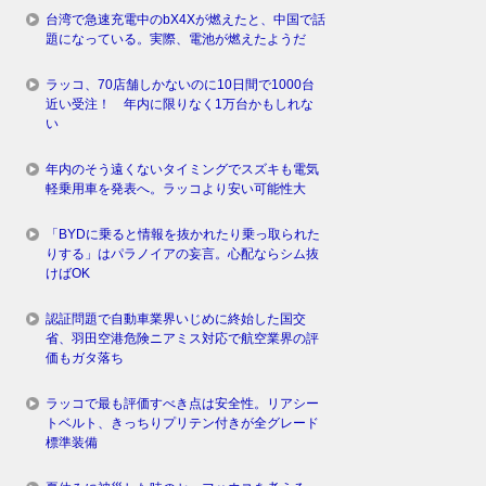
台湾で急速充電中のbX4Xが燃えたと、中国で話
題になっている。実際、電池が燃えたようだ
ラッコ、70店舗しかないのに10日間で1000台
近い受注！ 年内に限りなく1万台かもしれな
い
年内のそう遠くないタイミングでスズキも電気
軽乗用車を発表へ。ラッコより安い可能性大
「BYDに乗ると情報を抜かれたり乗っ取られた
りする」はパラノイアの妄言。心配ならシム抜
けばOK
認証問題で自動車業界いじめに終始した国交
省、羽田空港危険ニアミス対応で航空業界の評
価もガタ落ち
ラッコで最も評価すべき点は安全性。リアシー
トベルト、きっちりプリテン付きが全グレード
標準装備