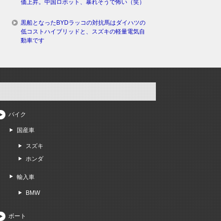
価上昇。中国ロボット、暴れそうで怖い（笑）
黒船となったBYDラッコの対抗馬はダイハツの
低コストハイブリッドと、スズキの軽量電気自
動車です
バイク
国産車
スズキ
ホンダ
輸入車
BMW
ボート