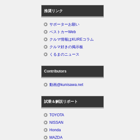
推奨リンク
サポーターお願い
ベストカーWeb
クルマ情報はKUREコラム
クルマ好きの掲示板
くるまのニュース
Contributors
動画@kunisawa.net
試乗＆解説リポート
TOYOTA
NISSAN
Honda
MAZDA