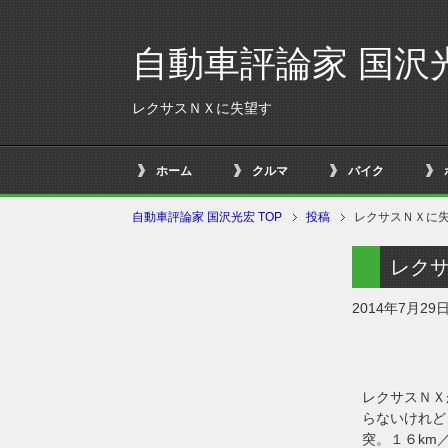
自動車評論家 国沢
レクサスＮＸに失望す
ホーム
クルマ
バイク
自動車評論家 国沢光宏 TOP
投稿
レクサスＮＸに
レク
2014年7月29
レクサスＮＸ
らないけれど
突。１６km