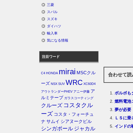
三菱
スバル
スズキ
ダイハツ
輸入車
気になる情報
注目ワード
mirai
MSCクル
C4
HONDA
合わせて読
WRC
ーズ
NSX
SUV
XC60D4
ア
アウトランダーPHEV
アニー伊藤
ボルボも
ルミテープ
ガラスコーティング
燃料電池
コスタクル
クルーズ
夢が必要
ーズ
コスタ・フォーチュ
ＬＳに乗
ナ
サムイ
シアヌークビル
インドの
シンガポール
ジャカル