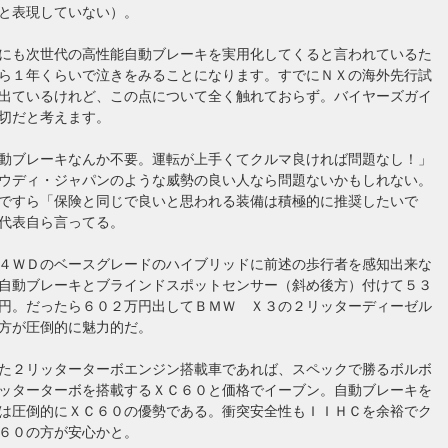
と表現していない）。
にも次世代の高性能自動ブレーキを実用化してくると言われているた
ら１年くらいで泣きをみることになります。すでにＮＸの海外先行試
出ているけれど、この点について全く触れておらず。バイヤーズガイ
切だと考えます。
動ブレーキなんか不要。運転が上手くてクルマ良ければ問題なし！」
ウディ・ジャパンのような威勢の良い人なら問題ないかもしれない。
ですら「保険と同じで良いと思われる装備は積極的に推奨したいで
代表自ら言ってる。
４ＷＤのベースグレードのハイブリッドに前述の歩行者を感知出来な
自動ブレーキとブラインドスポットセンサー（斜め後方）付けて５３
円。だったら６０２万円出してＢＭＷ Ｘ３の２リッターディーゼル
方が圧倒的に魅力的だ。
た２リッターターボエンジン搭載車であれば、スペックで勝るボルボ
ッターターボを搭載するＸＣ６０と価格でイーブン。自動ブレーキを
は圧倒的にＸＣ６０の優勢である。衝突安全性もＩＩＨＣを余裕でク
６０の方が安心かと。