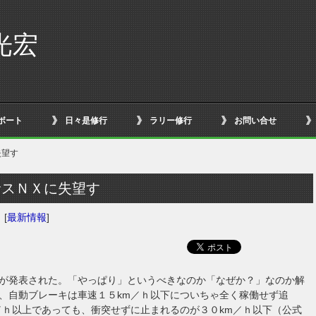
光宏
ボート
日々是修行
ラリー修行
お問い合せ
失望す
サスＮＸに失望す
日
[
最新情報
]
が発表された。「やっぱり」というべきなのか「なぜか？」なのか解
、自動ブレーキは車速１５km／ｈ以下についちゃ全く稼働せず追
／ｈ以上であっても、衝突せずに止まれるのが３０km／ｈ以下（公式