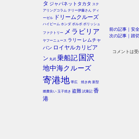
タ
ジャパネットタカタ
ステ
アリングコラム
テリー伊藤さん
ディ
ドリームクルーズ
ーゼル
ハイビーム
ホンダ
ボルボ
ポリッシュ
前の記事｜安
メラビリア
ファクトリー
次の記事｜踏
ラリー
レムチャ
ヤフーニュース
ロイヤルカリビア
バン
コメントは受
国沢
乗船記
ン
丸武
地中海クルーズ
寄港地
帯広 焼き肉
新型
香
盗難
燃費良い
玉子焼き
試乗記
港