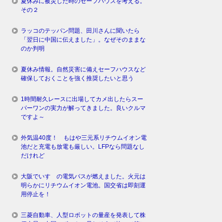
夏休みに被災した時のセーフハウスを考える。
その２
ラッコのテッパン問題、田川さんに聞いたら
「翌日に中国に伝えました」。なぜそのままな
のか判明
夏休み情報。自然災害に備えセーフハウスなど
確保しておくことを強く推奨したいと思う
1時間耐久レースに出場してカメ出したらスー
パーワンの実力が解ってきました。良いクルマ
ですよ～
外気温40度！ もはや三元系リチウムイオン電
池だと充電も放電も厳しい。LFPなら問題なし
だけれど
大阪でいすゞの電気バスが燃えました。火元は
明らかにリチウムイオン電池。国交省は即刻運
用停止を！
三菱自動車、人型ロボットの量産を発表して株