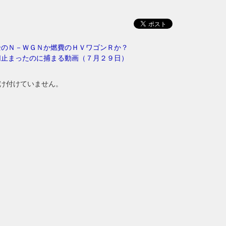
全のＮ－ＷＧＮか燃費のＨＶワゴンＲか？
切止まったのに捕まる動画（７月２９日）
け付けていません。