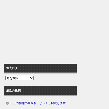
過去ログ
過
去
ロ
最近の投稿
グ
ラッコ情報の最終版。じっくり解説します