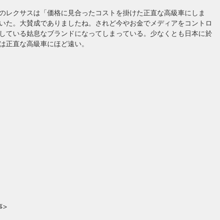
のレクサスは「価格に見合ったコストを掛けた正直な高級車にしま
いた。大賛成でありましたね。されど今やお金でメディアをコントロ
している姑息なブランドになってしまっている。少なくとも日本に於
は正直な高級車にほど遠い。
事>