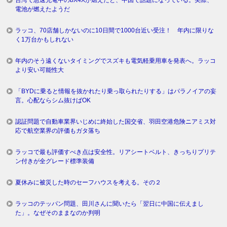
台湾で急速充電中のbX4Xが燃えたと、中国で話題になっている。実際、
電池が燃えたようだ
ラッコ、70店舗しかないのに10日間で1000台近い受注！ 年内に限りな
く1万台かもしれない
年内のそう遠くないタイミングでスズキも電気軽乗用車を発表へ。ラッコ
より安い可能性大
「BYDに乗ると情報を抜かれたり乗っ取られたりする」はパラノイアの妄
言。心配ならシム抜けばOK
認証問題で自動車業界いじめに終始した国交省、羽田空港危険ニアミス対
応で航空業界の評価もガタ落ち
ラッコで最も評価すべき点は安全性。リアシートベルト、きっちりプリテ
ン付きが全グレード標準装備
夏休みに被災した時のセーフハウスを考える。その２
ラッコのテッパン問題、田川さんに聞いたら「翌日に中国に伝えまし
た」。なぜそのままなのか判明