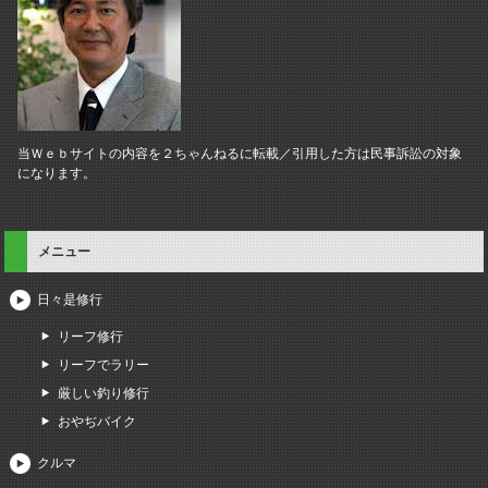
当Ｗｅｂサイトの内容を２ちゃんねるに転載／引用した方は民事訴訟の対象
になります。
メニュー
日々是修行
リーフ修行
リーフでラリー
厳しい釣り修行
おやぢバイク
クルマ