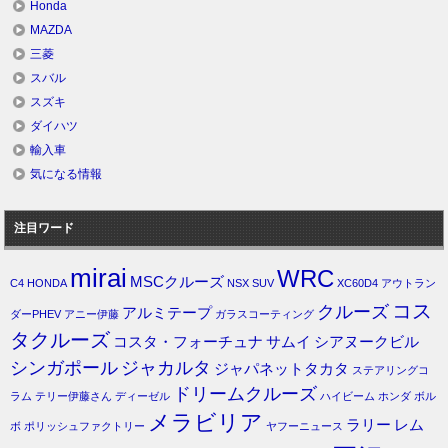
Honda
MAZDA
三菱
スバル
スズキ
ダイハツ
輸入車
気になる情報
注目ワード
mirai
WRC
MSCクルーズ
C4
HONDA
NSX
SUV
XC60D4
アウトラン
コス
クルーズ
アルミテープ
ダーPHEV
アニー伊藤
ガラスコーティング
タクルーズ
コスタ・フォーチュナ
サムイ
シアヌークビル
シンガポール
ジャカルタ
ジャパネットタカタ
ステアリングコ
ドリームクルーズ
ラム
テリー伊藤さん
ディーゼル
ハイビーム
ホンダ
ボル
メラビリア
ラリー
レム
ボ
ポリッシュファクトリー
ヤフーニュース