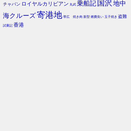
国沢
乗船記
地中
ロイヤルカリビアン
チャバン
丸武
寄港地
海クルーズ
盗難
帯広 焼き肉
新型
燃費良い
玉子焼き
香港
試乗記