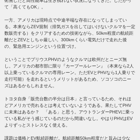
術無しだと高性能車は生き残れない状況になってきた。したがっ
て「高くてもOK」。
一方、アメリカは現時点で中途半端な存在になってしまってい
る。本来ならZEV規制（排気ガスを出してはいけないクルマを一定
数販売する）をクリアするための技術ながら、50km程度の航続距
離だとZEVとしちゃ厳しい。300kmくらい電気だけで走れた後
の、緊急用エンジンという位置づけ。
ということでプリウスPHVのようなクルマは欧州だとニーズ無
し。アメリカの都市部に限り『カープールレーン』（本来なら2人
以上乗っているクルマの専用レーン。ただEVとPHVなら1人乗りで
走行可能）を走れるというメリットがあるため、ソコソコのニー
ズはあるかもしれません。
トヨタ自身「販売台数の半分は日本」と言っているため、それほ
どアメリカで売れるとは考えていないようである。果たしてPHV
に未来はあるか？ 「ある」と思う。アウトランダーPHEVに乗っ
ている私がそう感じているのだから間違いなし。やはりPHVはEV
よりずっとストレスなく使える。
課題は価格とEV航続距離だ。航続距離50km程度だと旨みは少な