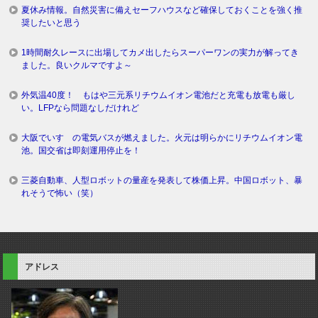
夏休み情報。自然災害に備えセーフハウスなど確保しておくことを強く推
奨したいと思う
1時間耐久レースに出場してカメ出したらスーパーワンの実力が解ってき
ました。良いクルマですよ～
外気温40度！ もはや三元系リチウムイオン電池だと充電も放電も厳し
い。LFPなら問題なしだけれど
大阪でいすゞの電気バスが燃えました。火元は明らかにリチウムイオン電
池。国交省は即刻運用停止を！
三菱自動車、人型ロボットの量産を発表して株価上昇。中国ロボット、暴
れそうで怖い（笑）
アドレス