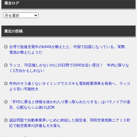
過去ログ
過
去
ロ
最近の投稿
グ
台湾で急速充電中のbX4Xが燃えたと、中国で話題になっている。実際、
電池が燃えたようだ
ラッコ、70店舗しかないのに10日間で1000台近い受注！ 年内に限りな
く1万台かもしれない
年内のそう遠くないタイミングでスズキも電気軽乗用車を発表へ。ラッコ
より安い可能性大
「BYDに乗ると情報を抜かれたり乗っ取られたりする」はパラノイアの妄
言。心配ならシム抜けばOK
認証問題で自動車業界いじめに終始した国交省、羽田空港危険ニアミス対
応で航空業界の評価もガタ落ち