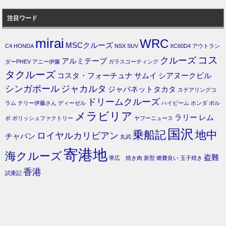
注目ワード
mirai
WRC
MSCクルーズ
C4
HONDA
NSX
SUV
XC60D4
アウトラン
コス
クルーズ
アルミテープ
ダーPHEV
アニー伊藤
ガラスコーティング
タクルーズ
コスタ・フォーチュナ
サムイ
シアヌークビル
シンガポール
ジャカルタ
ジャパネットタカタ
ステアリングコ
ドリームクルーズ
ラム
テリー伊藤さん
ディーゼル
ハイビーム
ホンダ
ボル
メラビリア
ラリー
レム
ボ
ポリッシュファクトリー
ヤフーニュース
国沢
乗船記
地中
ロイヤルカリビアン
チャバン
丸武
寄港地
海クルーズ
盗難
帯広 焼き肉
新型
燃費良い
玉子焼き
香港
試乗記