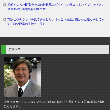
黒船となったBYDラッコの対抗馬はダイハツの低コストハイブリッドと、
スズキの軽量電気自動車です
市販仕様のラッコを見てきました。けっこうお金が掛かった造りをしてま
す。白い巨塔の意地も（笑）
アドレス
当Ｗｅｂサイトの内容を２ちゃんねるに転載／引用した方は民事訴訟の対象
になります。