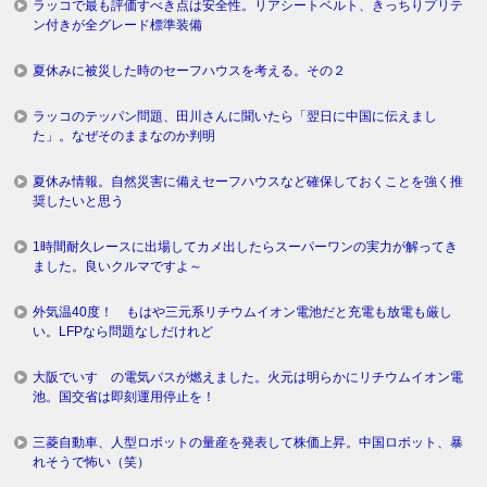
ラッコで最も評価すべき点は安全性。リアシートベルト、きっちりプリテ
ン付きが全グレード標準装備
夏休みに被災した時のセーフハウスを考える。その２
ラッコのテッパン問題、田川さんに聞いたら「翌日に中国に伝えまし
た」。なぜそのままなのか判明
夏休み情報。自然災害に備えセーフハウスなど確保しておくことを強く推
奨したいと思う
1時間耐久レースに出場してカメ出したらスーパーワンの実力が解ってき
ました。良いクルマですよ～
外気温40度！ もはや三元系リチウムイオン電池だと充電も放電も厳し
い。LFPなら問題なしだけれど
大阪でいすゞの電気バスが燃えました。火元は明らかにリチウムイオン電
池。国交省は即刻運用停止を！
三菱自動車、人型ロボットの量産を発表して株価上昇。中国ロボット、暴
れそうで怖い（笑）