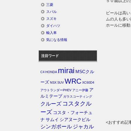
５０歳以上の
三菱
スバル
ビールは高い
ムの人も多い
スズキ
ホールに移動
ダイハツ
輸入車
気になる情報
注目ワード
mirai
MSCクル
C4
HONDA
WRC
ーズ
NSX
SUV
XC60D4
ア
アウトランダーPHEV
アニー伊藤
ルミテープ
ガラスコーティング
コスタクル
クルーズ
ーズ
コスタ・フォーチュ
ナ
サムイ
シアヌークビル
<おすすめ記
シンガポール
ジャカル