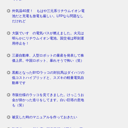
外気温40度！ もはや三元系リチウムイオン電
池だと充電も放電も厳しい。LFPなら問題なし
だけれど
大阪でいすゞの電気バスが燃えました。火元は
明らかにリチウムイオン電池。国交省は即刻運
用停止を！
三菱自動車、人型ロボットの量産を発表して株
価上昇。中国ロボット、暴れそうで怖い（笑）
黒船となったBYDラッコの対抗馬はダイハツの
低コストハイブリッドと、スズキの軽量電気自
動車です
市販仕様のラッコを見てきました。けっこうお
金が掛かった造りをしてます。白い巨塔の意地
も（笑）
被災した時のマニュアルを作っておきたい