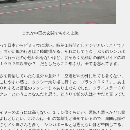
これが中国の玄関でもある上海
って日本からビミョウに遠い。時差１時間だしアジアということでナ
、向かい風の行きは７時間掛かる。それにしても久しぶりのシンガポ
いつ行ったのか思い出せないほど。おそらく免税店の価格ガイドの取
１９９２年以来か？ だとしたら２２年ぶり。全てを忘れてます。
さを覚悟していたら意外や意外！ 空港ビルの外に出ても暑くない。
ごしやすい感じ。タクシー乗り場に行くと「ブラックＯＫ？」。あま
ＯＫすると普通のタクシーじゃありませんでした。クライスラー３０
クシーということなんだと思う。どうりで前の人はイヤだと言ってた
イヤーのようには高くない。１，５倍くらいか。運転も滑らかだし態
よしとしたい。ホテルは下町の繁華街と決めているので、周囲は賑や
さなメシ屋さんも多く、シンガポールとは思えないほど中国してる。