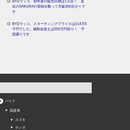
BYDラッコ、初年度の販売目標は1万台！ 直
近のSAKURAの登録台数って月販300台少々で
す
BYDラッコ、スターティングプライスは214万5
千円でした。補助金使えば200万円切り！ 予
想通りです
バイク
国産車
スズキ
ホンダ