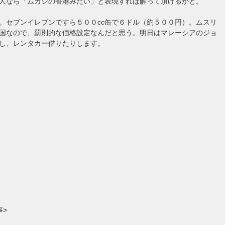
人なら「ムカシの香港みたい」と表現すれば解って頂けるかと。
。セブンイレブンですら５００cc缶で６ドル（約５００円）。ムスリ
国なので、罰則的な価格設定なんだと思う。明日はマレーシアのジョ
し、レンタカー借りたりします。
事>