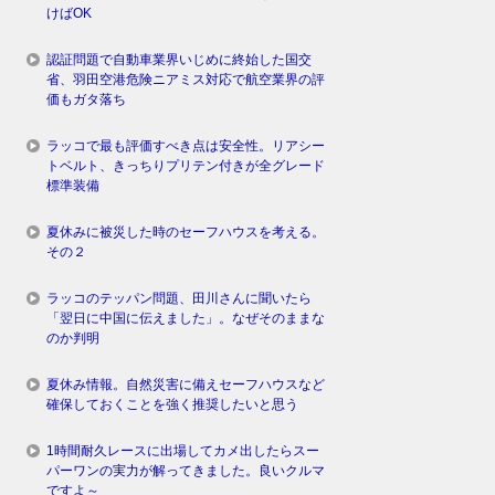
けばOK
認証問題で自動車業界いじめに終始した国交
省、羽田空港危険ニアミス対応で航空業界の評
価もガタ落ち
ラッコで最も評価すべき点は安全性。リアシー
トベルト、きっちりプリテン付きが全グレード
標準装備
夏休みに被災した時のセーフハウスを考える。
その２
ラッコのテッパン問題、田川さんに聞いたら
「翌日に中国に伝えました」。なぜそのままな
のか判明
夏休み情報。自然災害に備えセーフハウスなど
確保しておくことを強く推奨したいと思う
1時間耐久レースに出場してカメ出したらスー
パーワンの実力が解ってきました。良いクルマ
ですよ～