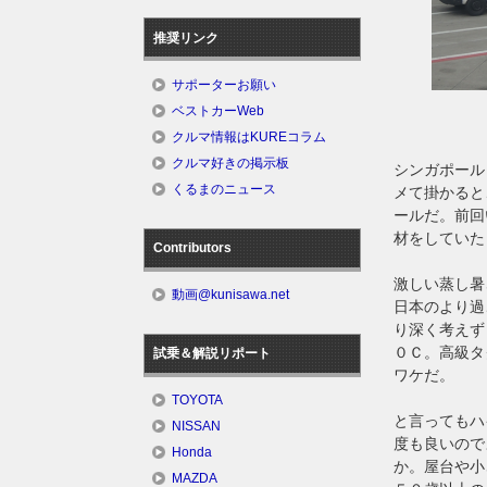
推奨リンク
サポーターお願い
ベストカーWeb
クルマ情報はKUREコラム
クルマ好きの掲示板
シンガポール
くるまのニュース
メて掛かると
ールだ。前回
材をしていた
Contributors
激しい蒸し暑
動画@kunisawa.net
日本のより過
り深く考えず
０Ｃ。高級タ
試乗＆解説リポート
ワケだ。
TOYOTA
と言ってもハ
NISSAN
度も良いので
Honda
か。屋台や小
MAZDA