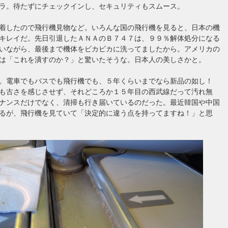
ラ。待たずにチェックインし、セキュリティもスムース。
着したので飛行機見物など。いろんな国の飛行機を見ると、日本の機
キレイだ。先日引退したＡＮＡのＢ７４７は、９９％解体処分になる
いながら、最後まで機体をビカビカに洗ってましたから。アメリカの
は「これを潰すのか？」と驚いたそうな。日本人の美しさかと。
い。電車でもバスでも飛行機でも、５年くらいまでなら新品の如し！
も古さを感じさせず、それどころか１５年目の西武線だって汚れ無
ナンスだけでなく、清掃も行き届いているのだった。最近韓国や中国
るが、飛行機を見ていて「決定的に違う点を持ってますね！」と思