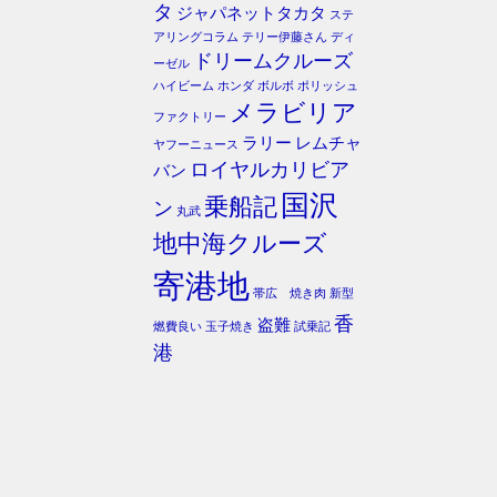
タ
ジャパネットタカタ
ステ
アリングコラム
テリー伊藤さん
ディ
ドリームクルーズ
ーゼル
ハイビーム
ホンダ
ボルボ
ポリッシュ
メラビリア
ファクトリー
ラリー
レムチャ
ヤフーニュース
ロイヤルカリビア
バン
国沢
乗船記
ン
丸武
地中海クルーズ
寄港地
帯広 焼き肉
新型
香
盗難
燃費良い
玉子焼き
試乗記
港