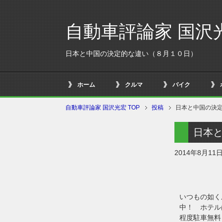
自動車評論家 国沢
日本と中国の決定的な違い（８月１０日）
ホーム
クルマ
バイク
自動車評論家 国沢光宏 TOP
投稿
日本と中国の決
日本
2014年8月11
いつもの如く
中！ ホテル
程度駐車無料