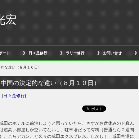
光宏
ボート
日々是修行
ラリー修行
お問い合せ
定的な違い（８月１０日）
と中国の決定的な違い（８月１０日）
日
[
日々是修行
]
成田のホテルに前泊しようと思っていたら、さすがお盆休みのド真ん
は超高い部屋しか空いてないし、駐車場だって有料（普通なら２週間
）。こらアカン、と久々の成田エクスプレス。しかし！ 成田空港に