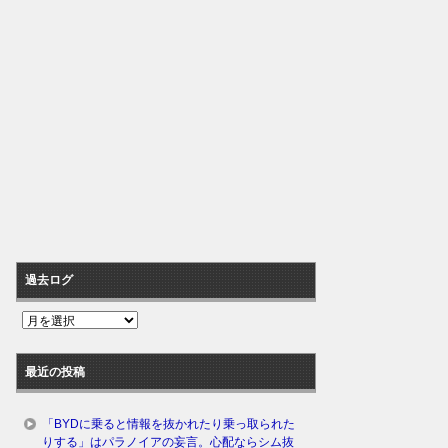
過去ログ
過
去
ロ
最近の投稿
グ
「BYDに乗ると情報を抜かれたり乗っ取られた
りする」はパラノイアの妄言。心配ならシム抜