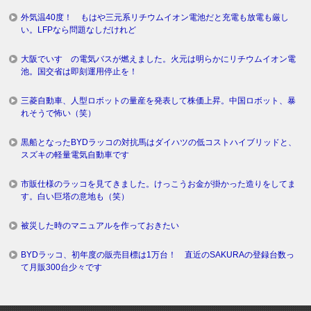
外気温40度！ もはや三元系リチウムイオン電池だと充電も放電も厳し
い。LFPなら問題なしだけれど
大阪でいすゞの電気バスが燃えました。火元は明らかにリチウムイオン電
池。国交省は即刻運用停止を！
三菱自動車、人型ロボットの量産を発表して株価上昇。中国ロボット、暴
れそうで怖い（笑）
黒船となったBYDラッコの対抗馬はダイハツの低コストハイブリッドと、
スズキの軽量電気自動車です
市販仕様のラッコを見てきました。けっこうお金が掛かった造りをしてま
す。白い巨塔の意地も（笑）
被災した時のマニュアルを作っておきたい
BYDラッコ、初年度の販売目標は1万台！ 直近のSAKURAの登録台数っ
て月販300台少々です