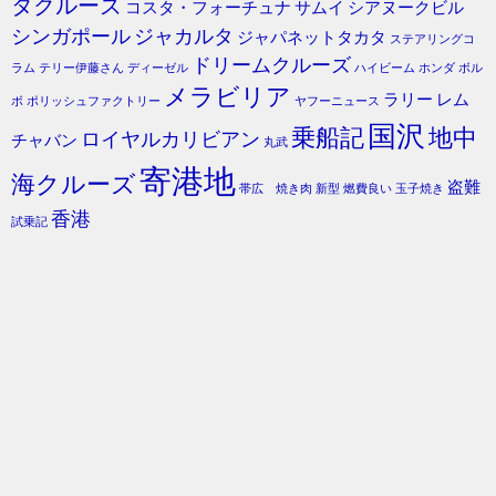
タクルーズ
コスタ・フォーチュナ
サムイ
シアヌークビル
シンガポール
ジャカルタ
ジャパネットタカタ
ステアリングコ
ドリームクルーズ
ラム
テリー伊藤さん
ディーゼル
ハイビーム
ホンダ
ボル
メラビリア
ラリー
レム
ボ
ポリッシュファクトリー
ヤフーニュース
国沢
乗船記
地中
ロイヤルカリビアン
チャバン
丸武
寄港地
海クルーズ
盗難
帯広 焼き肉
新型
燃費良い
玉子焼き
香港
試乗記