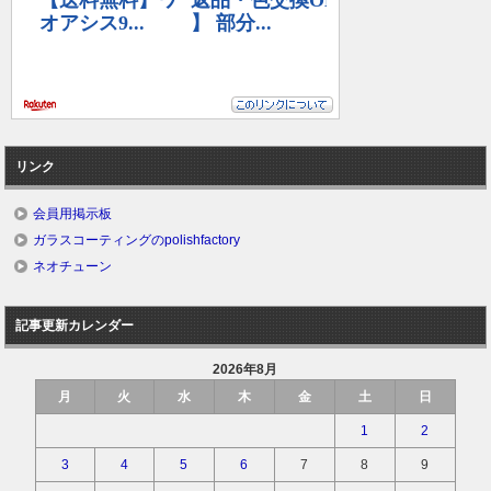
リンク
会員用掲示板
ガラスコーティングのpolishfactory
ネオチューン
記事更新カレンダー
2026年8月
月
火
水
木
金
土
日
1
2
3
4
5
6
7
8
9