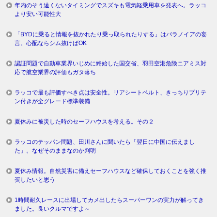
年内のそう遠くないタイミングでスズキも電気軽乗用車を発表へ。ラッコ
より安い可能性大
「BYDに乗ると情報を抜かれたり乗っ取られたりする」はパラノイアの妄
言。心配ならシム抜けばOK
認証問題で自動車業界いじめに終始した国交省、羽田空港危険ニアミス対
応で航空業界の評価もガタ落ち
ラッコで最も評価すべき点は安全性。リアシートベルト、きっちりプリテ
ン付きが全グレード標準装備
夏休みに被災した時のセーフハウスを考える。その２
ラッコのテッパン問題、田川さんに聞いたら「翌日に中国に伝えまし
た」。なぜそのままなのか判明
夏休み情報。自然災害に備えセーフハウスなど確保しておくことを強く推
奨したいと思う
1時間耐久レースに出場してカメ出したらスーパーワンの実力が解ってき
ました。良いクルマですよ～