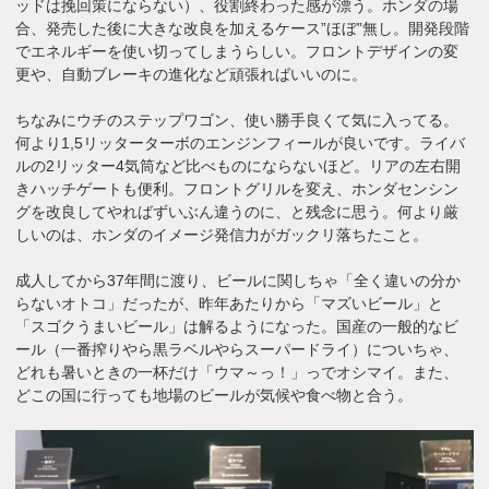
ッドは挽回策にならない）、役割終わった感が漂う。ホンダの場
合、発売した後に大きな改良を加えるケース”ほぼ”無し。開発段階
でエネルギーを使い切ってしまうらしい。フロントデザインの変
更や、自動ブレーキの進化など頑張ればいいのに。
ちなみにウチのステップワゴン、使い勝手良くて気に入ってる。
何より1,5リッターターボのエンジンフィールが良いです。ライバ
ルの2リッター4気筒など比べものにならないほど。リアの左右開
きハッチゲートも便利。フロントグリルを変え、ホンダセンシン
グを改良してやればずいぶん違うのに、と残念に思う。何より厳
しいのは、ホンダのイメージ発信力がガックリ落ちたこと。
成人してから37年間に渡り、ビールに関しちゃ「全く違いの分か
らないオトコ」だったが、昨年あたりから「マズいビール」と
「スゴクうまいビール」は解るようになった。国産の一般的なビ
ール（一番搾りやら黒ラベルやらスーパードライ）についちゃ、
どれも暑いときの一杯だけ「ウマ～っ！」っでオシマイ。また、
どこの国に行っても地場のビールが気候や食べ物と合う。