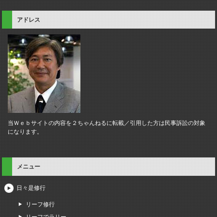
アドレス
当Ｗｅｂサイトの内容を２ちゃんねるに転載／引用した方は民事訴訟の対象
になります。
メニュー
日々是修行
リーフ修行