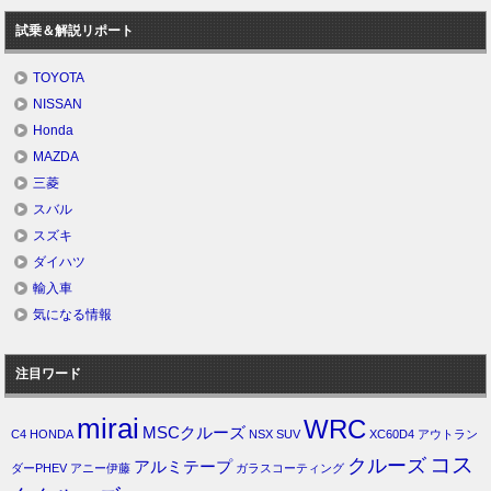
試乗＆解説リポート
TOYOTA
NISSAN
Honda
MAZDA
三菱
スバル
スズキ
ダイハツ
輸入車
気になる情報
注目ワード
mirai
WRC
MSCクルーズ
C4
HONDA
NSX
SUV
XC60D4
アウトラン
コス
クルーズ
アルミテープ
ダーPHEV
アニー伊藤
ガラスコーティング