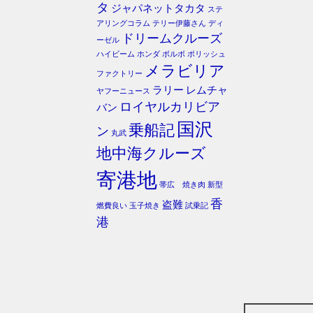
タ
ジャパネットタカタ
ステ
アリングコラム
テリー伊藤さん
ディ
ドリームクルーズ
ーゼル
ハイビーム
ホンダ
ボルボ
ポリッシュ
メラビリア
ファクトリー
ラリー
レムチャ
ヤフーニュース
ロイヤルカリビア
バン
国沢
乗船記
ン
丸武
地中海クルーズ
寄港地
帯広 焼き肉
新型
香
盗難
燃費良い
玉子焼き
試乗記
港