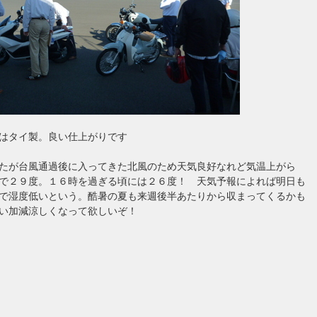
はタイ製。良い仕上がりです
たが台風通過後に入ってきた北風のため天気良好なれど気温上がら
で２９度。１６時を過ぎる頃には２６度！ 天気予報によれば明日も
で湿度低いという。酷暑の夏も来週後半あたりから収まってくるかも
い加減涼しくなって欲しいぞ！