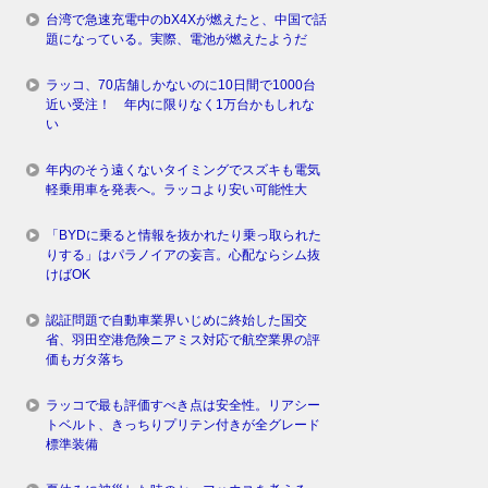
台湾で急速充電中のbX4Xが燃えたと、中国で話
題になっている。実際、電池が燃えたようだ
ラッコ、70店舗しかないのに10日間で1000台
近い受注！ 年内に限りなく1万台かもしれな
い
年内のそう遠くないタイミングでスズキも電気
軽乗用車を発表へ。ラッコより安い可能性大
「BYDに乗ると情報を抜かれたり乗っ取られた
りする」はパラノイアの妄言。心配ならシム抜
けばOK
認証問題で自動車業界いじめに終始した国交
省、羽田空港危険ニアミス対応で航空業界の評
価もガタ落ち
ラッコで最も評価すべき点は安全性。リアシー
トベルト、きっちりプリテン付きが全グレード
標準装備