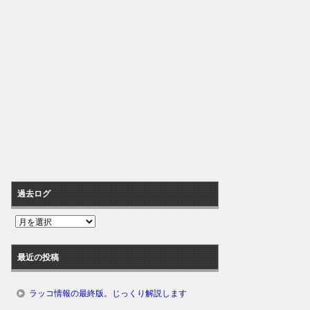
過去ログ
過
去
ロ
最近の投稿
グ
ラッコ情報の最終版。じっくり解説します