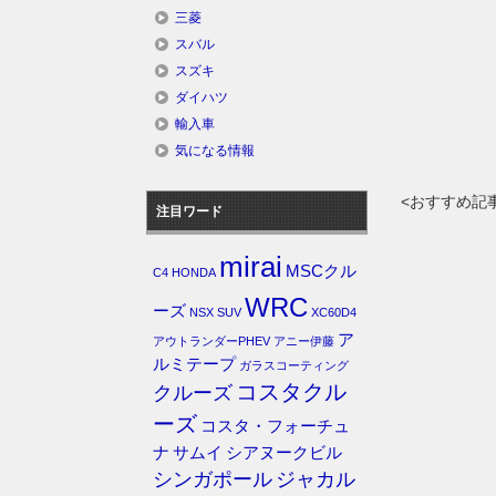
三菱
スバル
スズキ
ダイハツ
輸入車
気になる情報
<おすすめ記
注目ワード
mirai
MSCクル
C4
HONDA
WRC
ーズ
NSX
SUV
XC60D4
ア
アウトランダーPHEV
アニー伊藤
ルミテープ
ガラスコーティング
コスタクル
クルーズ
ーズ
コスタ・フォーチュ
ナ
サムイ
シアヌークビル
シンガポール
ジャカル