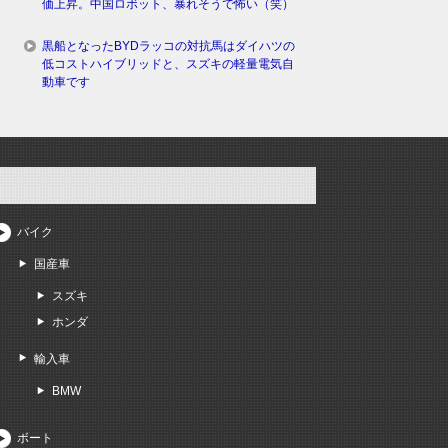
価上昇。中国ロボット、暴れそうで怖い（笑）
黒船となったBYDラッコの対抗馬はダイハツの
低コストハイブリッドと、スズキの軽量電気自
動車です
バイク
国産車
スズキ
ホンダ
輸入車
BMW
ボート