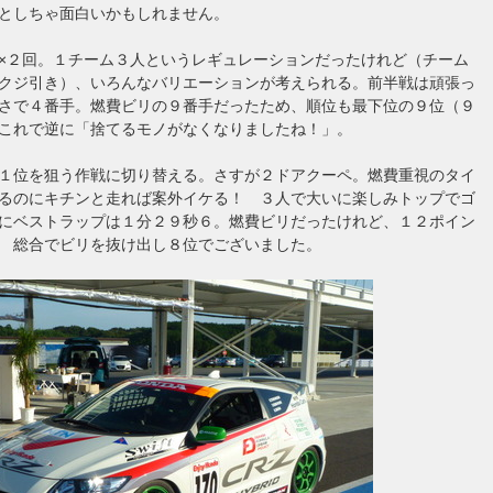
としちゃ面白いかもしれません。
×２回。１チーム３人というレギュレーションだったけれど（チーム
クジ引き）、いろんなバリエーションが考えられる。前半戦は頑張っ
さで４番手。燃費ビリの９番手だったため、順位も最下位の９位（９
これで逆に「捨てるモノがなくなりましたね！」。
１位を狙う作戦に切り替える。さすが２ドアクーペ。燃費重視のタイ
るのにキチンと走れば案外イケる！ ３人で大いに楽しみトップでゴ
にベストラップは１分２９秒６。燃費ビリだったけれど、１２ポイン
！ 総合でビリを抜け出し８位でございました。