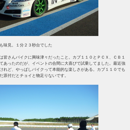
も味見。１分２３秒台でした
は皆さんバイクに興味津々だったこと。カブ１１０とＰＣＸ、ＣＢ１
てあったのだが、イベントの合間に大喜びで試乗してました。最近強
けれど、やっぱしバイクって本能的な楽しさがある。カブ１１０でも
だ原付だとチョイと物足りないです。