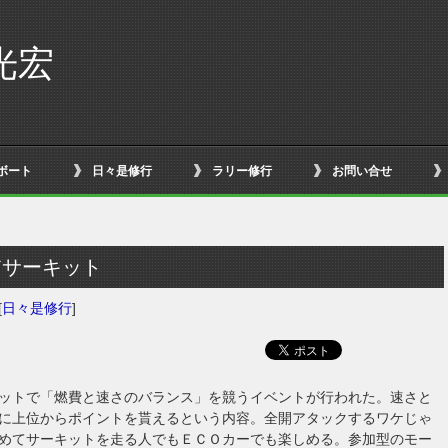
光宏
ボート
日々是修行
ラリー修行
お問い合せ
ト
浦サーキット
[
日々是修行
]
ットで「燃費と速さのバランス」を競うイベントが行われた。速さと
に上位からポイントを貰えるという内容。全開アタックするワケじゃ
めてサーキットを走る人でもＥＣＯカーでも楽しめる。参加型のモー