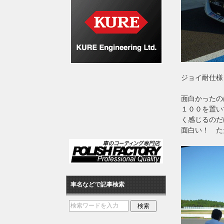
ジョイ耐仕様
面白かったの
１００を置い
く感じるのだ
面白い！ た
車名などで記事検索