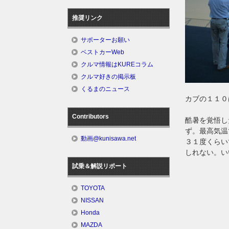
推奨リンク
サポーターお願い
ベストカーWeb
クルマ情報はKUREコラム
クルマ好きの掲示板
くるまのニュース
カブの１１０
Contributors
酷暑を覚悟し
ず。最高気温
動画@kunisawa.net
３１度くらい
しれない。い
試乗＆解説リポート
TOYOTA
NISSAN
Honda
MAZDA