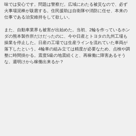
味では安心です。問題は警察だ。広域にわたる被災なので、必ず
火事場泥棒が跋扈する。住民援助は自衛隊や消防に任せ、本来の
仕事である治安維持をして欲しい。
また、自動車業界も被害が出始めた。当初、2輪を作っているホン
ダの熊本製作所だけだったのに、今や日産とトヨタの九州工場も
操業を停止した。日産の工場では生産ラインを流れていた車両が
落下したという。4輪車の組み立ては精度が必要なため、点検や調
整に時間掛かる。震度5級の地震続くと、再稼働に障害あるそう
な。週明けから稼働出来るか？