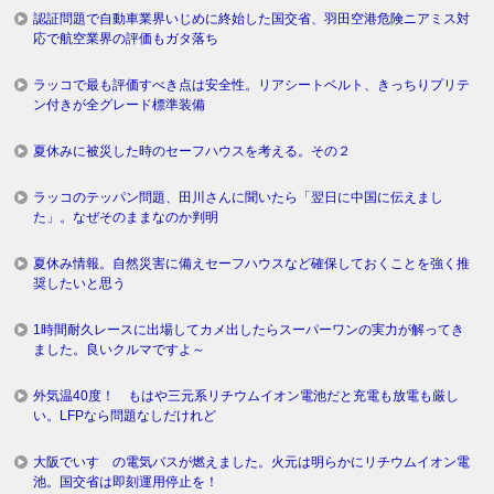
認証問題で自動車業界いじめに終始した国交省、羽田空港危険ニアミス対
応で航空業界の評価もガタ落ち
ラッコで最も評価すべき点は安全性。リアシートベルト、きっちりプリテ
ン付きが全グレード標準装備
夏休みに被災した時のセーフハウスを考える。その２
ラッコのテッパン問題、田川さんに聞いたら「翌日に中国に伝えまし
た」。なぜそのままなのか判明
夏休み情報。自然災害に備えセーフハウスなど確保しておくことを強く推
奨したいと思う
1時間耐久レースに出場してカメ出したらスーパーワンの実力が解ってき
ました。良いクルマですよ～
外気温40度！ もはや三元系リチウムイオン電池だと充電も放電も厳し
い。LFPなら問題なしだけれど
大阪でいすゞの電気バスが燃えました。火元は明らかにリチウムイオン電
池。国交省は即刻運用停止を！