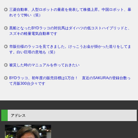
三菱自動車、人型ロボットの量産を発表して株価上昇。中国ロボット、暴
れそうで怖い（笑）
黒船となったBYDラッコの対抗馬はダイハツの低コストハイブリッドと、
スズキの軽量電気自動車です
市販仕様のラッコを見てきました。けっこうお金が掛かった造りをしてま
す。白い巨塔の意地も（笑）
被災した時のマニュアルを作っておきたい
BYDラッコ、初年度の販売目標は1万台！ 直近のSAKURAの登録台数っ
て月販300台少々です
アドレス