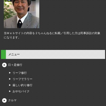
当Ｗｅｂサイトの内容を２ちゃんねるに転載／引用した方は民事訴訟の対象
になります。
メニュー
日々是修行
リーフ修行
リーフでラリー
厳しい釣り修行
おやぢバイク
クルマ