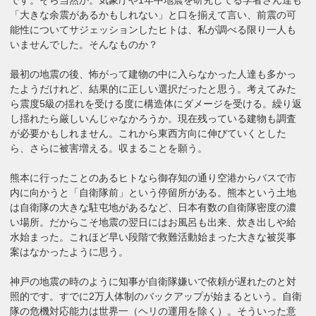
「大きな余震があるかもしれない」と口を揃えて言い、前震の可
能性についてサジェッションしたヒトは、私が調べる限り一人も
いませんでした。そんなものか？
最初の地震の後、怖がって建物の中に入らなかった人達も多かっ
たようだけれど、結果的に正しい選択だったと思う。考えてみた
ら震度5級の揺れを受ける度に構造体にダメージを受ける。繰り返
し揺れたら厳しいんじゃなかろうか。現在残っている建物も調査
が必要かもしれません。これから東西方向に伸びていくとした
ら、さらに被害増える。収まることを願う。
熊本に行ったことのあるヒトなら御存知の通り空港からバスで市
内に向かうと「自衛隊前」という停留所がある。熊本という土地
は自衛隊の大きな駐屯地があるなど、日本有数の自衛隊密度の濃
い場所。だからこそ地震の翌日にはお風呂も出来、炊き出しや給
水始まった。これほど早い段階で救難活動始まった大きな被災事
案はなかったように思う。
神戸の地震の時のように知事が自衛隊嫌いで依頼が遅れたのと対
照的です。すでに2万人体制のバックアップが始まるという。自衛
隊の危機対応能力は世界一（ヘリの運用を除く）。そういった意