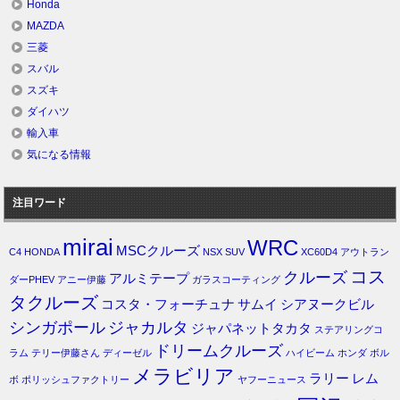
Honda
MAZDA
三菱
スバル
スズキ
ダイハツ
輸入車
気になる情報
注目ワード
mirai
WRC
MSCクルーズ
C4
HONDA
NSX
SUV
XC60D4
アウトラン
コス
クルーズ
アルミテープ
ダーPHEV
アニー伊藤
ガラスコーティング
タクルーズ
コスタ・フォーチュナ
サムイ
シアヌークビル
シンガポール
ジャカルタ
ジャパネットタカタ
ステアリングコ
ドリームクルーズ
ラム
テリー伊藤さん
ディーゼル
ハイビーム
ホンダ
ボル
メラビリア
ラリー
レム
ボ
ポリッシュファクトリー
ヤフーニュース