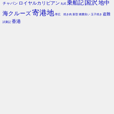
国沢
乗船記
地中
ロイヤルカリビアン
チャバン
丸武
寄港地
海クルーズ
盗難
帯広 焼き肉
新型
燃費良い
玉子焼き
香港
試乗記