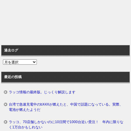
過去ログ
過
去
ロ
最近の投稿
グ
ラッコ情報の最終版。じっくり解説します
台湾で急速充電中のbX4Xが燃えたと、中国で話題になっている。実際、
電池が燃えたようだ
ラッコ、70店舗しかないのに10日間で1000台近い受注！ 年内に限りな
く1万台かもしれない