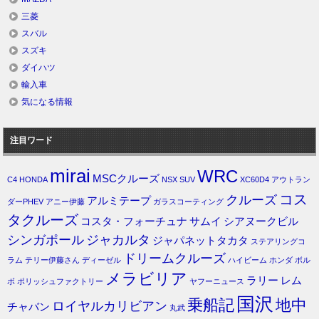
三菱
スバル
スズキ
ダイハツ
輸入車
気になる情報
注目ワード
mirai
WRC
MSCクルーズ
C4
HONDA
NSX
SUV
XC60D4
アウトラン
コス
クルーズ
アルミテープ
ダーPHEV
アニー伊藤
ガラスコーティング
タクルーズ
コスタ・フォーチュナ
サムイ
シアヌークビル
シンガポール
ジャカルタ
ジャパネットタカタ
ステアリングコ
ドリームクルーズ
ラム
テリー伊藤さん
ディーゼル
ハイビーム
ホンダ
ボル
メラビリア
ラリー
レム
ボ
ポリッシュファクトリー
ヤフーニュース
国沢
乗船記
地中
ロイヤルカリビアン
チャバン
丸武