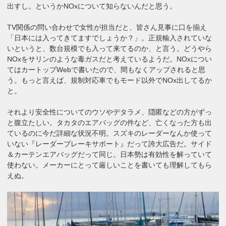
出すし。というかNOxについて知らないんだと思う。
TV関係の問い合わせで女性が担当だと、皆さん見事に口を揃え
「日本には入ってきてますでしょうか？」。正規輸入されていな
いというと、数台規模でも入って来てるのか、と言う。どうやら
NOxをサリンのような毒ガスだと考えているようだ。NOxについ
てはカートップWebで書いたので、間もなくアップされると思
う。もっと言えば、規制対応車でもモード以外でNOx出してるか
と。
それより安全性についてのウソやデタラメ、隠匿などの方がずっ
と腹立たしい。タカタのエアバッグの件など、亡くなった方も出
ているのに今だ詳細な状況不明。スズキのレーダーなんか使って
いない『レーダーブレーキサポート』だって誇大広告だ。サイド
＆カーテンエアバッグだって同じ。日本勢は有効性を解っていて
使わない。メーカーにとって厳しいことを書いても理解してもら
えぬ。