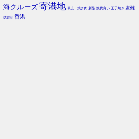
寄港地
海クルーズ
盗難
帯広 焼き肉
新型
燃費良い
玉子焼き
香港
試乗記