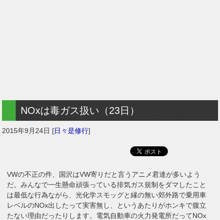
NOxは毒ガス扱い（23日）
2015年9月24日
[
日々是修行
]
VWの不正の件、国沢はVW寄りだと言うアニメ君達が多いよう
だ。みんなで一生懸命頑張っている排気ガス規制をダマしたこと
は最低な行為ながら、光化学スモッグと縁の無い郊外路で乗用車
レベルのNOx出したって実害無し、というあたりがホンキで腹立
たない理由だったりします。電気自動車の火力発電所だってNOx