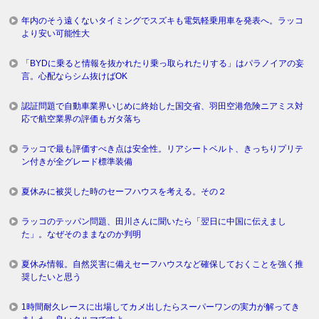
年内のそう遠くないタイミングでスズキも電気軽乗用車を発表へ。ラッコ
より安い可能性大
「BYDに乗ると情報を抜かれたり乗っ取られたりする」はパラノイアの妄
言。心配ならシム抜けばOK
認証問題で自動車業界いじめに終始した国交省、羽田空港危険ニアミス対
応で航空業界の評価もガタ落ち
ラッコで最も評価すべき点は安全性。リアシートベルト、きっちりプリテ
ン付きが全グレード標準装備
夏休みに被災した時のセーフハウスを考える。その２
ラッコのテッパン問題、田川さんに聞いたら「翌日に中国に伝えまし
た」。なぜそのままなのか判明
夏休み情報。自然災害に備えセーフハウスなど確保しておくことを強く推
奨したいと思う
1時間耐久レースに出場してカメ出したらスーパーワンの実力が解ってき