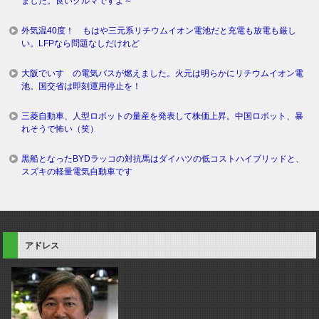
ました。良いクルマですよ～
外気温40度！ もはや三元系リチウムイオン電池だと充電も放電も厳し
い。LFPなら問題なしだけれど
大阪でいすゞの電気バスが燃えました。火元は明らかにリチウムイオン電
池。国交省は即刻運用停止を！
三菱自動車、人型ロボットの量産を発表して株価上昇。中国ロボット、暴
れそうで怖い（笑）
黒船となったBYDラッコの対抗馬はダイハツの低コストハイブリッドと、
スズキの軽量電気自動車です
アドレス