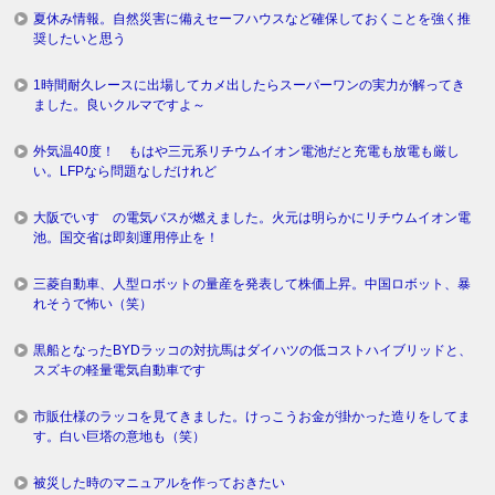
夏休み情報。自然災害に備えセーフハウスなど確保しておくことを強く推
奨したいと思う
1時間耐久レースに出場してカメ出したらスーパーワンの実力が解ってき
ました。良いクルマですよ～
外気温40度！ もはや三元系リチウムイオン電池だと充電も放電も厳し
い。LFPなら問題なしだけれど
大阪でいすゞの電気バスが燃えました。火元は明らかにリチウムイオン電
池。国交省は即刻運用停止を！
三菱自動車、人型ロボットの量産を発表して株価上昇。中国ロボット、暴
れそうで怖い（笑）
黒船となったBYDラッコの対抗馬はダイハツの低コストハイブリッドと、
スズキの軽量電気自動車です
市販仕様のラッコを見てきました。けっこうお金が掛かった造りをしてま
す。白い巨塔の意地も（笑）
被災した時のマニュアルを作っておきたい