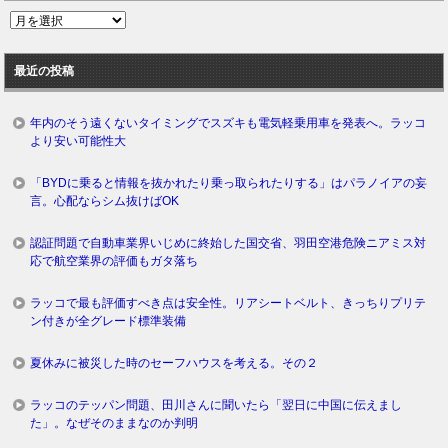
過
去
ロ
最近の投稿
グ
年内のそう遠くないタイミングでスズキも電気軽乗用車を発表へ。ラッコ
より安い可能性大
「BYDに乗ると情報を抜かれたり乗っ取られたりする」はパラノイアの妄
言。心配ならシム抜けばOK
認証問題で自動車業界いじめに終始した国交省、羽田空港危険ニアミス対
応で航空業界の評価もガタ落ち
ラッコで最も評価すべき点は安全性。リアシートベルト、きっちりプリテ
ン付きが全グレード標準装備
夏休みに被災した時のセーフハウスを考える。その２
ラッコのテッパン問題、田川さんに聞いたら「翌日に中国に伝えまし
た」。なぜそのままなのか判明