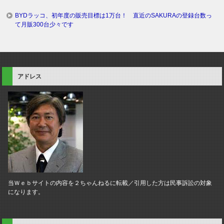
BYDラッコ、初年度の販売目標は1万台！ 直近のSAKURAの登録台数っ
て月販300台少々です
アドレス
当Ｗｅｂサイトの内容を２ちゃんねるに転載／引用した方は民事訴訟の対象
になります。