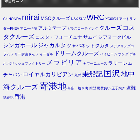
注目ワード
mirai
WRC
MSCクルーズ
C4
HONDA
NSX
SUV
XC60D4
アウトラン
コス
クルーズ
アルミテープ
ダーPHEV
アニー伊藤
ガラスコーティング
タクルーズ
コスタ・フォーチュナ
サムイ
シアヌークビル
シンガポール
ジャカルタ
ジャパネットタカタ
ステアリングコ
ドリームクルーズ
ラム
テリー伊藤さん
ディーゼル
ハイビーム
ホンダ
ボル
メラビリア
ラリー
レム
ボ
ポリッシュファクトリー
ヤフーニュース
国沢
乗船記
地中
ロイヤルカリビアン
チャバン
丸武
寄港地
海クルーズ
盗難
帯広 焼き肉
新型
燃費良い
玉子焼き
香港
試乗記