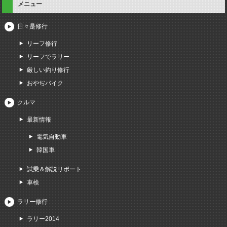
メニュー
日々是修行
リーフ修行
リーフでラリー
厳しい釣り修行
おやぢバイク
クルマ
最新情報
電気自動車
韓国車
試乗＆解説リポート
車検
ラリー修行
ラリー2014