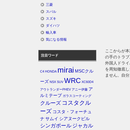
三菱
スバル
スズキ
ダイハツ
輸入車
気になる情報
ここからが本
注目ワード
の手のトラブ
外国人ドライ
mirai
を周知徹底し
MSCクル
C4
HONDA
ません。自分
WRC
ーズ
NSX
SUV
XC60D4
ア
アウトランダーPHEV
アニー伊藤
ルミテープ
ガラスコーティング
コスタクル
クルーズ
ーズ
コスタ・フォーチュ
ナ
サムイ
シアヌークビル
シンガポール
ジャカル