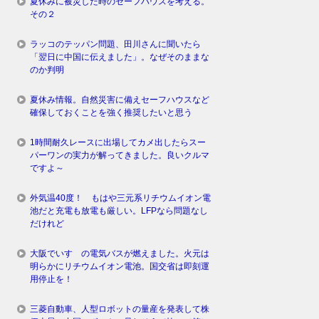
夏休みに被災した時のセーフハウスを考える。
その２
ラッコのテッパン問題、田川さんに聞いたら
「翌日に中国に伝えました」。なぜそのままな
のか判明
夏休み情報。自然災害に備えセーフハウスなど
確保しておくことを強く推奨したいと思う
1時間耐久レースに出場してカメ出したらスー
パーワンの実力が解ってきました。良いクルマ
ですよ～
外気温40度！ もはや三元系リチウムイオン電
池だと充電も放電も厳しい。LFPなら問題なし
だけれど
大阪でいすゞの電気バスが燃えました。火元は
明らかにリチウムイオン電池。国交省は即刻運
用停止を！
三菱自動車、人型ロボットの量産を発表して株