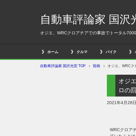
自動車評論家 国沢
オジエ、WRCクロアチアでの事故でトータル700
ホーム
クルマ
バイク
自動車評論家 国沢光宏 TOP
投稿
オジエ、WRCク
オジエ
ロの
2021年4月28
WRCクロア
ていたことは