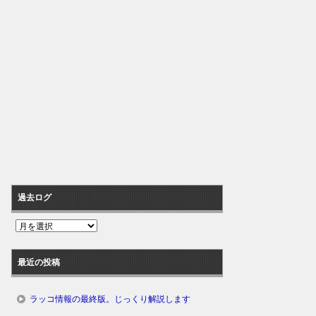
過去ログ
過
去
ロ
最近の投稿
グ
ラッコ情報の最終版。じっくり解説します