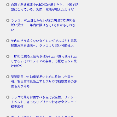
台湾で急速充電中のbX4Xが燃えたと、中国で話
題になっている。実際、電池が燃えたようだ
ラッコ、70店舗しかないのに10日間で1000台
近い受注！ 年内に限りなく1万台かもしれな
い
年内のそう遠くないタイミングでスズキも電気
軽乗用車を発表へ。ラッコより安い可能性大
「BYDに乗ると情報を抜かれたり乗っ取られた
りする」はパラノイアの妄言。心配ならシム抜
けばOK
認証問題で自動車業界いじめに終始した国交
省、羽田空港危険ニアミス対応で航空業界の評
価もガタ落ち
ラッコで最も評価すべき点は安全性。リアシー
トベルト、きっちりプリテン付きが全グレード
標準装備