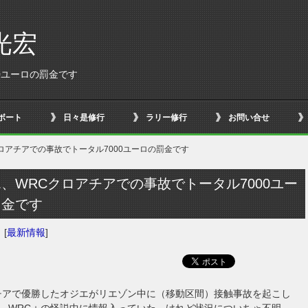
光宏
0ユーロの罰金です
ボート
日々是修行
ラリー修行
お問い合せ
ロアチアでの事故でトータル7000ユーロの罰金です
、WRCクロアチアでの事故でトータル7000ユー
罰金です
日
[
最新情報
]
チアで優勝したオジエがリエゾン中に（移動区間）接触事故を起こし
、WRC＋の怪説中に情報入っていた。けれど状況についちゃ不明。