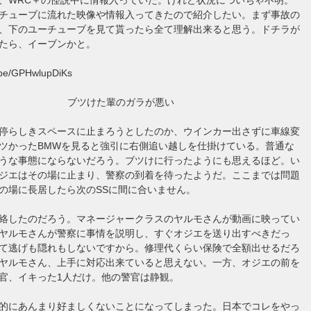
チューブに流れた映像や情報入ってきたので紹介したい。まず事故の
、下のユーチューブを見て貰ったら全て理解出来ると思う。ドチラが
たら、イーブンかと。
u.be/GPHwlupDiKs
ブツけた輩のガラが悪い
停らしきスペースに止まろうとしたのか、ウインカー出さずに車線変
ツかったBMWを見ると強引に右側追い越しを仕掛けている。普通な
うな事態にならないだろう。ブツけに行ったようにも思えるほど。い
ジエはその場に止まり、警察の到着を待ったようだ。ここまでは問題
の場に長居したら次のSSに間に合いません。
絡したのだろう。マネージャークラスのヤルモさんが動画に映ってい
ヤルモさんが警察に事情を説明し、すぐオジエを送り出すべきだっ
て逃げも隠れもしないですから。修理代くらい保険で全額出せるだろ
ヤルモさん、上手に対応出来ていると思えない。一方、オジエの前を
官、イキった1人だけ。他の警官は静観。
的にあんまり好ましくないことになってしまった。日本でコレをやっ