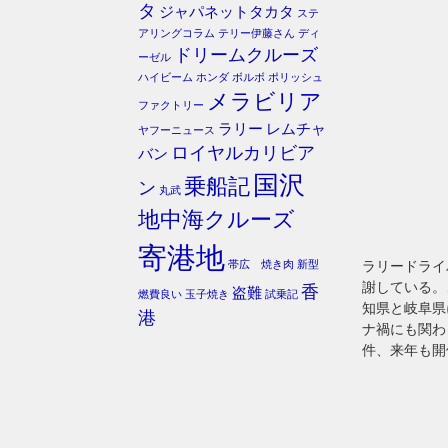
タ
ジャパネットタカタ
ステ
アリングコラム
テリー伊藤さん
ディ
ドリームクルーズ
ーゼル
ハイビーム
ホンダ
ボルボ
ポリッシュ
メラビリア
ファクトリー
ラリー
レムチャ
ヤフーニュース
ロイヤルカリビア
バン
国沢
乗船記
ン
丸武
地中海クルーズ
寄港地
帯広 焼き肉
新型
ラリードライ
謝している。
香
盗難
燃費良い
玉子焼き
試乗記
知県と岐阜県
港
ナ禍にも関わ
件、来年も開