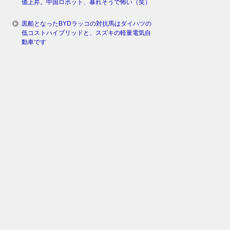
価上昇。中国ロボット、暴れそうで怖い（笑）
黒船となったBYDラッコの対抗馬はダイハツの
低コストハイブリッドと、スズキの軽量電気自
動車です