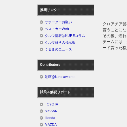
推奨リンク
サポーターお願い
クロアチア警
ベストカーWeb
言うことにな
その後、遅れ
クルマ情報はKUREコラム
チームには「
クルマ好きの掲示板
ード貰った格
くるまのニュース
Contributors
動画@kunisawa.net
試乗＆解説リポート
TOYOTA
NISSAN
Honda
MAZDA