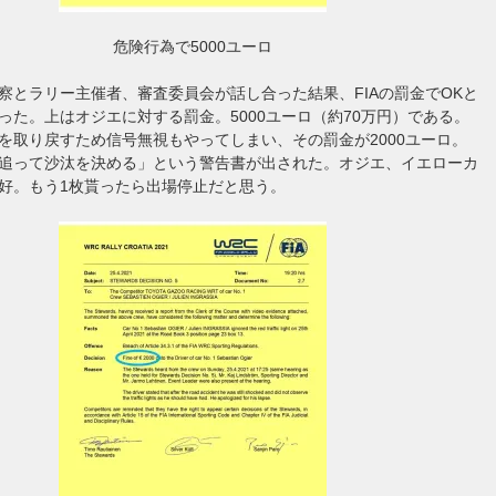
危険行為で5000ユーロ
察とラリー主催者、審査委員会が話し合った結果、FIAの罰金でOKと
った。上はオジエに対する罰金。5000ユーロ（約70万円）である。
を取り戻すため信号無視もやってしまい、その罰金が2000ユーロ。
追って沙汰を決める」という警告書が出された。オジエ、イエローカ
好。もう1枚貰ったら出場停止だと思う。