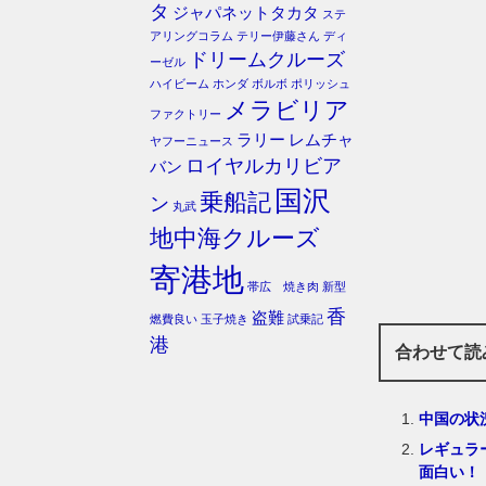
タ
ジャパネットタカタ
ステ
アリングコラム
テリー伊藤さん
ディ
ドリームクルーズ
ーゼル
ハイビーム
ホンダ
ボルボ
ポリッシュ
メラビリア
ファクトリー
ラリー
レムチャ
ヤフーニュース
ロイヤルカリビア
バン
国沢
乗船記
ン
丸武
地中海クルーズ
寄港地
帯広 焼き肉
新型
香
盗難
燃費良い
玉子焼き
試乗記
港
合わせて読
中国の状
レギュラ
面白い