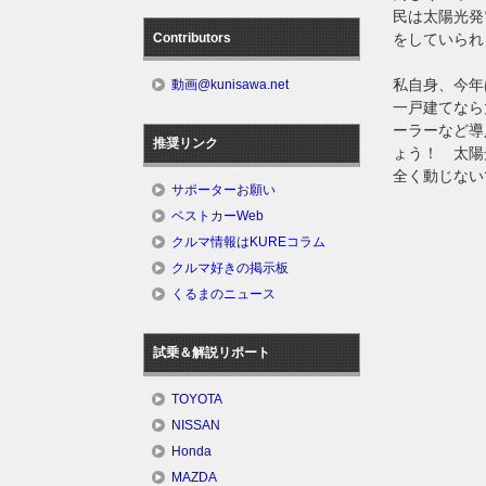
民は太陽光発
Contributors
をしていられ
私自身、今年
動画@kunisawa.net
一戸建てなら
ーラーなど導
推奨リンク
ょう！ 太陽
全く動じない
サポーターお願い
ベストカーWeb
クルマ情報はKUREコラム
クルマ好きの掲示板
くるまのニュース
試乗＆解説リポート
TOYOTA
NISSAN
Honda
MAZDA