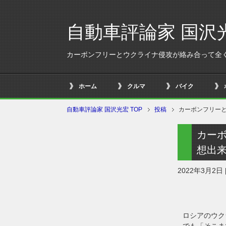
自動車評論家 国沢
カーボンフリーとウクライナ侵攻が絡み合って全
ホーム
クルマ
バイク
自動車評論家 国沢光宏 TOP
投稿
カーボンフリー
カー
想出
2022年3月2日
ロシアのウク
でも「そこま