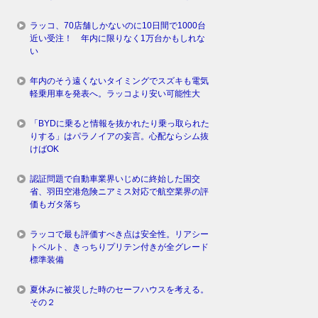
ラッコ、70店舗しかないのに10日間で1000台
近い受注！ 年内に限りなく1万台かもしれな
い
年内のそう遠くないタイミングでスズキも電気
軽乗用車を発表へ。ラッコより安い可能性大
「BYDに乗ると情報を抜かれたり乗っ取られた
りする」はパラノイアの妄言。心配ならシム抜
けばOK
認証問題で自動車業界いじめに終始した国交
省、羽田空港危険ニアミス対応で航空業界の評
価もガタ落ち
ラッコで最も評価すべき点は安全性。リアシー
トベルト、きっちりプリテン付きが全グレード
標準装備
夏休みに被災した時のセーフハウスを考える。
その２