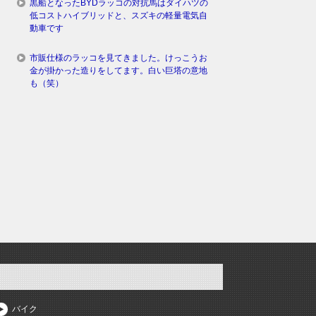
黒船となったBYDラッコの対抗馬はダイハツの
低コストハイブリッドと、スズキの軽量電気自
動車です
市販仕様のラッコを見てきました。けっこうお
金が掛かった造りをしてます。白い巨塔の意地
も（笑）
バイク