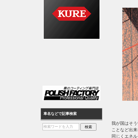
車名などで記事検索
我が国はそう
ことなど出来
同じくエネル