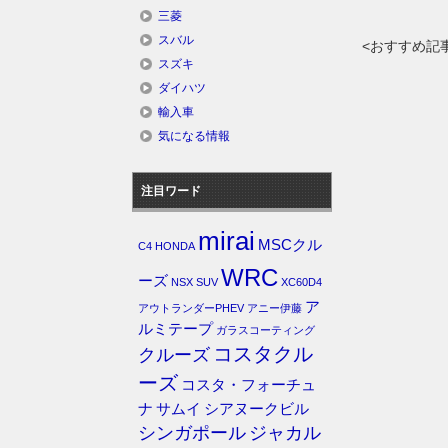
三菱
スバル
<おすすめ記
スズキ
ダイハツ
輸入車
気になる情報
注目ワード
mirai
MSCクル
C4
HONDA
WRC
ーズ
NSX
SUV
XC60D4
ア
アウトランダーPHEV
アニー伊藤
ルミテープ
ガラスコーティング
コスタクル
クルーズ
ーズ
コスタ・フォーチュ
ナ
サムイ
シアヌークビル
シンガポール
ジャカル