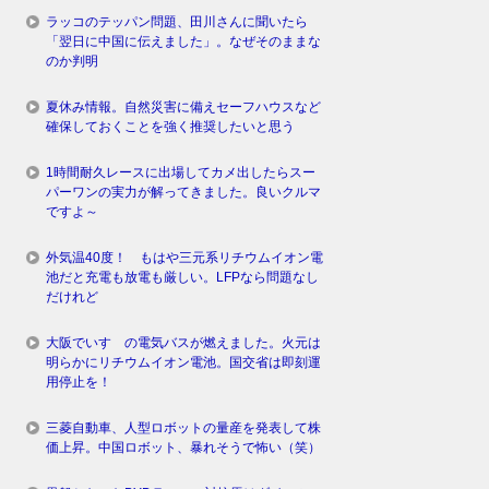
ラッコのテッパン問題、田川さんに聞いたら
「翌日に中国に伝えました」。なぜそのままな
のか判明
夏休み情報。自然災害に備えセーフハウスなど
確保しておくことを強く推奨したいと思う
1時間耐久レースに出場してカメ出したらスー
パーワンの実力が解ってきました。良いクルマ
ですよ～
外気温40度！ もはや三元系リチウムイオン電
池だと充電も放電も厳しい。LFPなら問題なし
だけれど
大阪でいすゞの電気バスが燃えました。火元は
明らかにリチウムイオン電池。国交省は即刻運
用停止を！
三菱自動車、人型ロボットの量産を発表して株
価上昇。中国ロボット、暴れそうで怖い（笑）