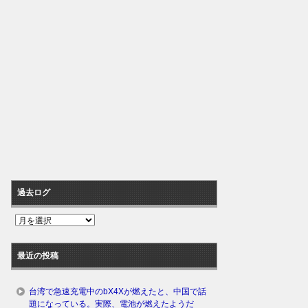
過去ログ
過
去
ロ
最近の投稿
グ
台湾で急速充電中のbX4Xが燃えたと、中国で話
題になっている。実際、電池が燃えたようだ