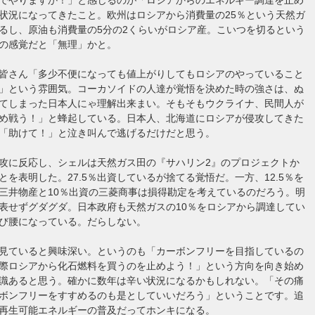
状況になってきたこと。欧州はロシアから消費量の25％という天然ガ
るし、原油も消費量の5分の2くらいがロシア産。こいつを切るという
の感覚だと「無理」かと。
皆さん「多少不便になっても値上がりしてもロシアのやっていること
」という雰囲気。コーカソイドの人達が覚悟を決めた時の強さは、ぬ
てしまった日本人にゃ理解出来まい。そもそもウクライナ、民間人が
め戦う！」と蜂起している。日本人、北海道にロシアが侵攻してきた
「助けて！」と泣き叫んで逃げるだけだと思う。
攻に反応し、シェルは天然ガス田の『サハリン2』のプロジェクトか
とを表明した。27.5％出資しているが捨てる覚悟だ。一方、12.5％を
三井物産と10％出資の三菱商事は損得勘定を考えているのだろう。明
表せずグダグダ。日本政府も天然ガスの10％をロシアから調達してい
び腰になっている。だらしない。
見ていると興味深い。というのも「カーボンフリーを目指しているの
際ロシアから化石燃料を買うのを止めよう！」という方向を向き始め
識あると思う。確かに数年は辛い状況になるかもしれない。「その痛
ボンフリーをすすめるのも是としていいだろう」ということです。追
再生可能エネルギーの普及だってホンキになる。