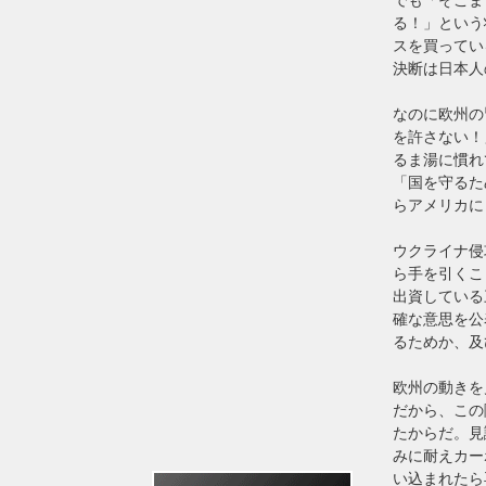
る！」という
スを買ってい
決断は日本人
なのに欧州の
を許さない！
るま湯に慣れ
「国を守るた
らアメリカに
ウクライナ侵
ら手を引くこ
出資している
確な意思を公
るためか、及
欧州の動きを
だから、この
たからだ。見
みに耐えカー
い込まれたら