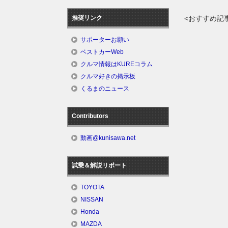
推奨リンク
<おすすめ記
サポーターお願い
ベストカーWeb
クルマ情報はKUREコラム
クルマ好きの掲示板
くるまのニュース
Contributors
動画@kunisawa.net
試乗＆解説リポート
TOYOTA
NISSAN
Honda
MAZDA