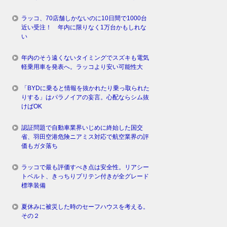
ラッコ、70店舗しかないのに10日間で1000台
近い受注！ 年内に限りなく1万台かもしれな
い
年内のそう遠くないタイミングでスズキも電気
軽乗用車を発表へ。ラッコより安い可能性大
「BYDに乗ると情報を抜かれたり乗っ取られた
りする」はパラノイアの妄言。心配ならシム抜
けばOK
認証問題で自動車業界いじめに終始した国交
省、羽田空港危険ニアミス対応で航空業界の評
価もガタ落ち
ラッコで最も評価すべき点は安全性。リアシー
トベルト、きっちりプリテン付きが全グレード
標準装備
夏休みに被災した時のセーフハウスを考える。
その２