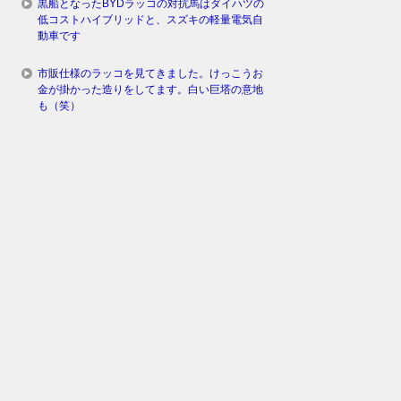
黒船となったBYDラッコの対抗馬はダイハツの
低コストハイブリッドと、スズキの軽量電気自
動車です
市販仕様のラッコを見てきました。けっこうお
金が掛かった造りをしてます。白い巨塔の意地
も（笑）