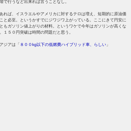
階で行うなど出来れば言うことなし。
あれば、イスラエルやアメリカに対するテロは増え、短期的に原油価
こと必至。というかすでにジワジワ上がっている。ここにきて円安に
ともガソリン値上がりの材料。というワケで今年はガソリンが高くな
。１５０円突破は時間の問題だと思う。
アジアは「
８００kg以下の低燃費ハイブリッド車、らしい
」