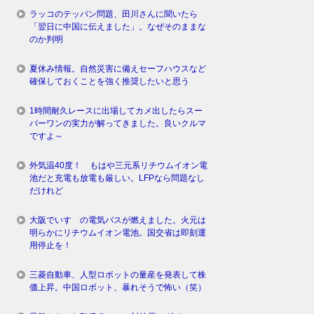
ラッコのテッパン問題、田川さんに聞いたら
「翌日に中国に伝えました」。なぜそのままな
のか判明
夏休み情報。自然災害に備えセーフハウスなど
確保しておくことを強く推奨したいと思う
1時間耐久レースに出場してカメ出したらスー
パーワンの実力が解ってきました。良いクルマ
ですよ～
外気温40度！ もはや三元系リチウムイオン電
池だと充電も放電も厳しい。LFPなら問題なし
だけれど
大阪でいすゞの電気バスが燃えました。火元は
明らかにリチウムイオン電池。国交省は即刻運
用停止を！
三菱自動車、人型ロボットの量産を発表して株
価上昇。中国ロボット、暴れそうで怖い（笑）