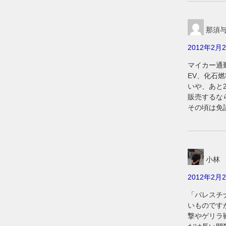
那須
2012年2月2
マイカー通
EV、化石
いや、あと
販売するな
その頃は免
小林
2012年2月2
「パレスチ
いものです
撃やゲリラ