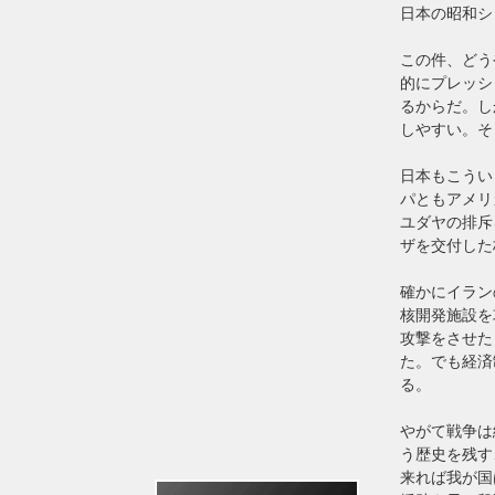
日本の昭和シ
この件、どう
的にプレッシ
るからだ。し
しやすい。そ
日本もこうい
パともアメリ
ユダヤの排斥
ザを交付した
確かにイラン
核開発施設を
攻撃をさせた
た。でも経済
る。
やがて戦争は
う歴史を残す
来れば我が国