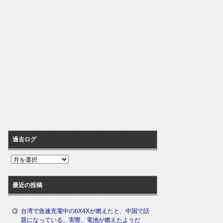
過去ログ
過
去
ロ
最近の投稿
グ
台湾で急速充電中のbX4Xが燃えたと、中国で話
題になっている。実際、電池が燃えたようだ