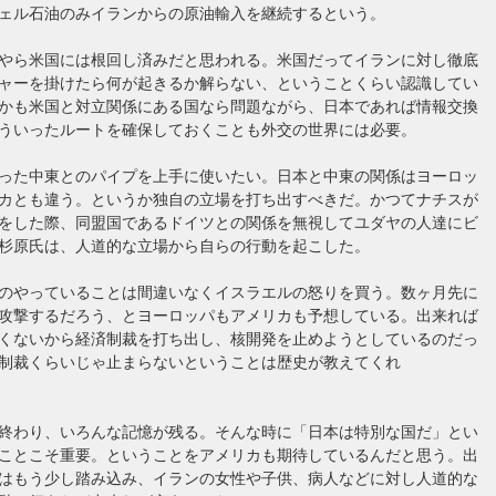
ェル石油のみイランからの原油輸入を継続するという。
やら米国には根回し済みだと思われる。米国だってイランに対し徹底
ャーを掛けたら何が起きるか解らない、ということくらい認識してい
かも米国と対立関係にある国なら問題ながら、日本であれば情報交換
ういったルートを確保しておくことも外交の世界には必要。
った中東とのパイプを上手に使いたい。日本と中東の関係はヨーロッ
カとも違う。というか独自の立場を打ち出すべきだ。かつてナチスが
をした際、同盟国であるドイツとの関係を無視してユダヤの人達にビ
杉原氏は、人道的な立場から自らの行動を起こした。
のやっていることは間違いなくイスラエルの怒りを買う。数ヶ月先に
攻撃するだろう、とヨーロッパもアメリカも予想している。出来れば
くないから経済制裁を打ち出し、核開発を止めようとしているのだっ
制裁くらいじゃ止まらないということは歴史が教えてくれ
終わり、いろんな記憶が残る。そんな時に「日本は特別な国だ」とい
ことこそ重要。ということをアメリカも期待しているんだと思う。出
はもう少し踏み込み、イランの女性や子供、病人などに対し人道的な