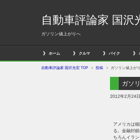
自動車評論家 国沢
ガソリン値上がりへ
ホーム
クルマ
バイク
自動車評論家 国沢光宏 TOP
投稿
ガソリン値上が
ガソ
2012年2月24
アメリカは核
る。金融封鎖
ちろんイラン