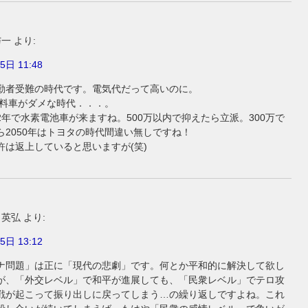
与一
より:
5日 11:48
勤者受難の時代です。電気代だって高いのに。
燃料車がダメな時代．．．。
2年で水素電池車が来ますね。500万以内で抑えたら立派。300万で
ら2050年はトヨタの時代間違い無しですね！
許は返上していると思いますが(笑)
 英弘
より:
5日 13:12
ナ問題」は正に「現代の悲劇」です。何とか平和的に解決して欲し
が、「外交レベル」で和平が進展しても、「民衆レベル」でテロ攻
戦が起こって振り出しに戻ってしまう…の繰り返しですよね。これ