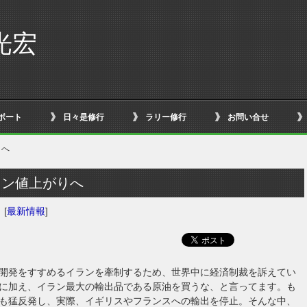
光宏
ボート
日々是修行
ラリー修行
お問い合せ
りへ
リン値上がりへ
日
[
最新情報
]
開発をすすめるイランを牽制するため、世界中に経済制裁を訴えてい
に加え、イラン最大の輸出品である原油を買うな、と言ってます。も
も猛反発し、実際、イギリスやフランスへの輸出を停止。そんな中、