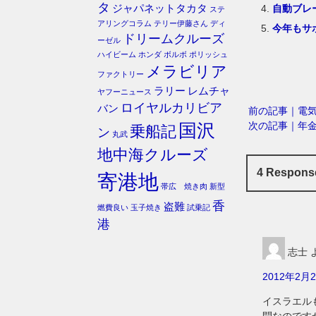
タ
自動ブレ
ジャパネットタカタ
ステ
アリングコラム
テリー伊藤さん
ディ
今年もサ
ドリームクルーズ
ーゼル
ハイビーム
ホンダ
ボルボ
ポリッシュ
メラビリア
ファクトリー
ラリー
レムチャ
ヤフーニュース
ロイヤルカリビア
バン
前の記事｜電
次の記事｜年
国沢
乗船記
ン
丸武
地中海クルーズ
4 Respo
寄港地
帯広 焼き肉
新型
香
盗難
燃費良い
玉子焼き
試乗記
港
志士
2012年2月2
イスラエル