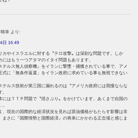
かね？
 晴幸
より:
4日 16:49
リカやイスラエルに対する〝テロ攻撃〟は深刻な問題です。しか
カにはもう一つアタマのイタイ問題もあります。
ステルス無人偵察機』をイランに撃墜・捕獲されている事で、アメ
正式に「無条件返還」をイラン政府に求めている事も無視できない
ステルス技術が第三国に漏れるのは〝アメリカ政府には我慢ならな
す。
本にはＴＴＰ問題で〝揺さぶり〟をかけています。あくまで自国の
…。
よ、現在の国際的な経済状況を見れば原油価格がもたらす影響は非
、まさに『国際情勢と国際経済』の将来にかかわる正念場と感じま