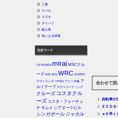
三菱
スバル
スズキ
ダイハツ
輸入車
気になる情報
注目ワード
mirai
MSCクル
C4
HONDA
WRC
ーズ
NSX
SUV
XC60D4
ア
アウトランダーPHEV
アニー伊藤
合わせて読
ルミテープ
ガラスコーティング
コスタクル
クルーズ
自転車の
ーズ
コスタ・フォーチュ
ＥＣＯタ
ナ
サムイ
シアヌークビル
シンガポール
ジャカル
ｅＫ早く