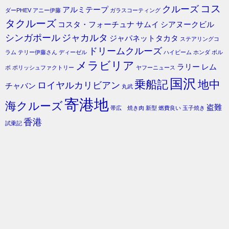
コス
クルーズ
アルミテープ
ダーPHEV
アニー伊藤
ガラスコーティング
タクルーズ
コスタ・フォーチュナ
サムイ
シアヌークビル
シンガポール
ジャカルタ
ジャパネットタカタ
ステアリングコ
ドリームクルーズ
ラム
テリー伊藤さん
ディーゼル
ハイビーム
ホンダ
ボル
メラビリア
ラリー
レム
ボ
ポリッシュファクトリー
ヤフーニュース
国沢
乗船記
地中
ロイヤルカリビアン
チャバン
丸武
寄港地
海クルーズ
盗難
帯広 焼き肉
新型
燃費良い
玉子焼き
香港
試乗記