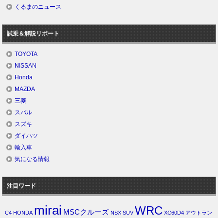
くるまのニュース
試乗＆解説リポート
TOYOTA
NISSAN
Honda
MAZDA
三菱
スバル
スズキ
ダイハツ
輸入車
気になる情報
注目ワード
mirai
WRC
MSCクルーズ
C4
HONDA
NSX
SUV
XC60D4
アウトラン