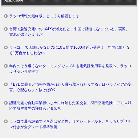
グ
ラッコ情報の最終版。じっくり解説します
台湾で急速充電中のbX4Xが燃えたと、中国で話題になっている。実際、
電池が燃えたようだ
ラッコ、70店舗しかないのに10日間で1000台近い受注！ 年内に限りな
く1万台かもしれない
年内のそう遠くないタイミングでスズキも電気軽乗用車を発表へ。ラッコ
より安い可能性大
「BYDに乗ると情報を抜かれたり乗っ取られたりする」はパラノイアの妄
言。心配ならシム抜けばOK
認証問題で自動車業界いじめに終始した国交省、羽田空港危険ニアミス対
応で航空業界の評価もガタ落ち
ラッコで最も評価すべき点は安全性。リアシートベルト、きっちりプリテ
ン付きが全グレード標準装備