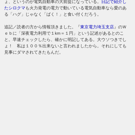
ょ、というのが電気自動車の大前提になっている。
日記で紹介し
たシロクマ
も火力発電の電力で動いている電気自動車なら愛のあ
る「ハグ」じゃなく「ばく！」と食い付くだろう。
追記／読者の方から情報頂きました。『
東京電力埼玉支店
』のＷ
ｅｂに「深夜電力利用で１km＝１円」という記述があるとのこ
と。早速チェックしたら、確かに明記してある。大ウソつきでし
ょ！ 私は１００％出来ないと言われましたから。それにしても
見事にダマされてきたもんだ。