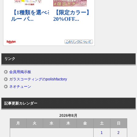
リンク
会員用掲示板
ガラスコーティングのpolishfactory
ネオチューン
記事更新カレンダー
2026年8月
月
火
水
木
金
土
日
1
2