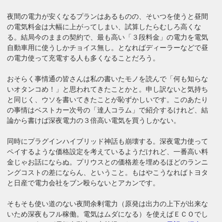
夜間の電力が安くなるプランはあるものの、そいつを使うと昼間
の電気料金は大幅に上がってしまい、試算したらむしろ高くな
る。結局今のままの契約で、最も高い「３段料金」の電力を電気
自動車用に使うしかチョイス無し。となればディーラーなどで昼
の電力使って充電する人も多くなることだろう。
おそらく事情通の皆さんは私の書いたモノを読んで「何も知らな
いオタンコめ！」と思われてきたことかと。申し訳ないと気持ち
と同じく、ウソを書いてきたことが恥ずかしいです。このあたり
の事情はベストカー次号の「達人コラム」で紹介するけれど、結
論から書けば深夜電力の３倍高い電気を買うしかない。
同時にプラグインハイブリッド神話も崩壊する。深夜電力使って
ペイするような価格設定を考えているようだけれど、一番高い料
金じゃお話にならぬ。プリウスとの価格差を埋めるほどのランニ
ングコストの差にならん、ということ。もはやこうなればトヨタ
と日産で電力会社をブン殴らないとアカンです。
そもそも使い道のない夜間余剰電力（原発は出力の上下が出来な
いため深夜もフル稼働。電気はムダになる）を使えばＥＣＯでし