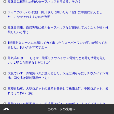
夏休みに被災した時のセーフハウスを考える。その２
ラッコのテッパン問題、田川さんに聞いたら「翌日に中国に伝えまし
た」。なぜそのままなのか判明
夏休み情報。自然災害に備えセーフハウスなど確保しておくことを強く推
奨したいと思う
1時間耐久レースに出場してカメ出したらスーパーワンの実力が解ってき
ました。良いクルマですよ～
外気温40度！ もはや三元系リチウムイオン電池だと充電も放電も厳し
い。LFPなら問題なしだけれど
大阪でいすゞの電気バスが燃えました。火元は明らかにリチウムイオン電
池。国交省は即刻運用停止を！
三菱自動車、人型ロボットの量産を発表して株価上昇。中国ロボット、暴
れそうで怖い（笑）
黒船となったBYDラッコの対抗馬はダイハツの低コストハイブリッドと、
スズキの軽量電気自動車です
このページの先頭へ