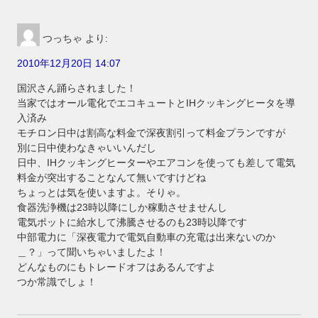
つっちゃ
より:
2010年12月20日 14:07
国沢さん踊らされました！
当家ではオール電化でエコキュートとIHクッキングヒータを導
入済み
モチロン日中は割高な料金で深夜割引って料金プランですが
別に日中使わなきゃいいんだし
日中、IHクッキングヒーターやエアコンを使っても差して電気
料金が突出することなんて無いですけどね
ちょっとは気を使いますよ。そりゃ。
食器洗浄機は23時以降にしか稼動させませんし
電気ポットに給水して沸騰させるのも23時以降です
中部電力に「深夜電力で電気自動車の充電は出来ないのか
＿？」って聞いちゃいましたよ！
どんなものにもトレードオフはあるんですよ
つか常識でしょ！