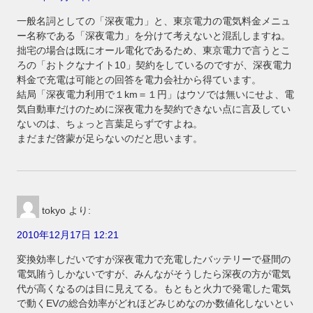
一般名詞としての「深夜電力」と、東京電力の電気料金メニュ
ー名称である「深夜電力」を分けて考えないと混乱しますね。
拙宅の場合は既にオール電化であるため、東京電力で言うとこ
ろの「おトクなナイト10」契約をしているのですが、深夜電力
料金で充電は可能との回答を電力会社から得ています。
結局「深夜電力利用で１km＝１円」はウソでは無いにせよ、電
気自動車だけのために深夜電力を契約できない点に言及してい
ないのは、ちょっと言葉足らずですよね。
まだまだ啓蒙が足らないのだと思います。
tokyo
より:
2010年12月17日 12:21
変換効率しだいですが深夜電力で充電したバッテリーで昼間の
電気賄うしかないですが、みんながそうしたら深夜の方が電気
代が高くなるのは目に見えてる。もともと火力で発電した電気
で動くEVの総合効率がどれほどみじめなのか数値化しないとい