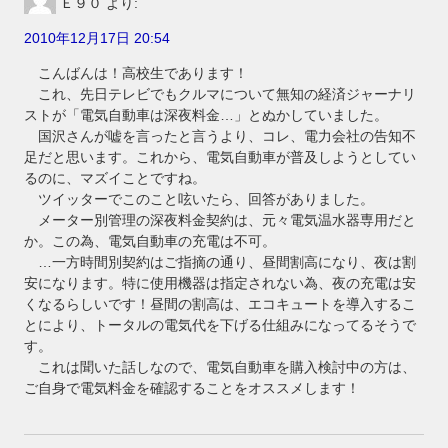
Ｅ９０
より:
2010年12月17日 20:54
こんばんは！高校生であります！
これ、先日テレビでもクルマについて無知の経済ジャーナリ
ストが「電気自動車は深夜料金…」とぬかしていました。
国沢さんが嘘を言ったと言うより、コレ、電力会社の告知不
足だと思います。これから、電気自動車が普及しようとしてい
るのに、マズイことですね。
ツイッターでこのこと呟いたら、回答がありました。
メーター別管理の深夜料金契約は、元々電気温水器専用だと
か。この為、電気自動車の充電は不可。
…一方時間別契約はご指摘の通り、昼間割高になり、夜は割
安になります。特に使用機器は指定されない為、夜の充電は安
くなるらしいです！昼間の割高は、エコキュートを導入するこ
とにより、トータルの電気代を下げる仕組みになってるそうで
す。
これは聞いた話しなので、電気自動車を購入検討中の方は、
ご自身で電気料金を確認することをオススメします！