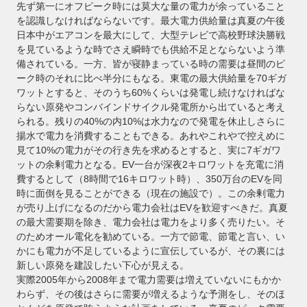
先ず第一にオフピーク時には莫大な量の電力が余っていること
を認識しなければならないです。最大電力供給量は真夏の午後
日本中がエアコンを最大にして、大型テレビで高校野球決勝戦
を見ているような時でさえ瞬時でも供給不足とならないよう準
備されている。一方、皆が寝静まっている時の需要は昼間のピ
ーク時のそれに比べ半分にもなる。東電の最大供給量を70ギガ
ワットとすると、そのうち60%くらいは発電し続けなければな
らない原発やコンバインドサイクル発電所から出ていると考え
られる。残りの40%の内10%は水力なので発電を休止しさらに
揚水で電力を消費することもできる。あれやこれやで控えめに
見て10%の電力がその行き先を求めるとすると、実に7ギガワ
ットの余剰電力となる。EV一台が深夜2キロワットを充電に消
費するとして（8時間で16キロワット時）、350万台のEVを同
時に面倒を見ることができる（現在の施設で）。この余剰電力
が売り上げになるのだから電力会社はEVを歓迎すべきだ。真夏
の最大需要期を除き、電力会社は電力をより多く売りたい。そ
のためオール電化を勧めている。一方で節電、節電と言い、い
かにも電力が不足しているように宣伝しているが、その裏には
新しい原発を建設したい下心が見える。
実際2005年から2008年まで電力需要は増えていないにもかか
わらず、その後はさらに需要が増えるような予測をし、そのほ