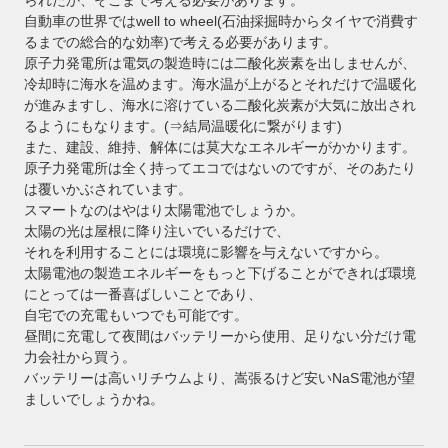
自動車の世界ではwell to wheel(石油採掘時からタイヤで消費す
るまでの総合的な効率)で考える必要があります。
原子力発電所は電気の製造時には二酸化炭素を出しませんが、
冷却時に海水を温めます。海水温が上がるとそれだけで温暖化
が進みますし、海水に溶けている二酸化炭素が大気に放出され
るようにもなります。(⇒結局温暖化に繋がります)
また、建設、維持、解体には莫大なエネルギーがかかります。
原子力発電所は全く持ってエコではないのですが、そのあたり
は覆いかぶされています。
スマートなのはやはり太陽電池でしょうか。
太陽の光は屋根に降り注いでいるだけで、
それを利用することには環境に影響を与えないですから。
太陽電池の製造エネルギーをもっと下げることができれば環境
にとっては一番喜ばしいことであり、
自宅での充電もいつでも可能です。
昼間に充電して夜間はバッテリーから使用、足りない分だけ電
力会社から買う。
バッテリーは高いリチウムより、嵩張るけど安いNaS電池が望
ましいでしょうかね。