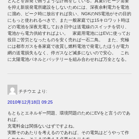
とんどを原発で賄うような計画をしている。真夏のピーク需要
を抑え新規発電所建設をしないためには、深夜余剰電力を電池
に溜め、ピーク時に放出すれば良い、NGKのNS電池がその目的
にもっと使われるべきで、また一般家庭では15キロワット時ほ
どの電池を深夜充電しておき日中は送電線のスイッチを切り、
電池から電力供給すればよい。 家庭用電池にはEVに使ってお
役目ご苦労となったものを安く売れば一石二鳥。 また、究極
には都市ガスを各家庭で改質し燃料電池で発電したほうが電力
網の送電損失もなく、停ガスなど滅多にないので安心。 これ
に太陽電池パネルとバッテリーを組み合わせれば万全となる。
チチウエ
より:
2010年12月18日 09:25
もともとエネルギー問題、環境問題のためにEVをと言うのであ
れば、
充電料金は関係ないはずですよね。
実際そのあたりを考えるのであれば、その電気はどうやって作
られたか、そこまで考える必要があります。