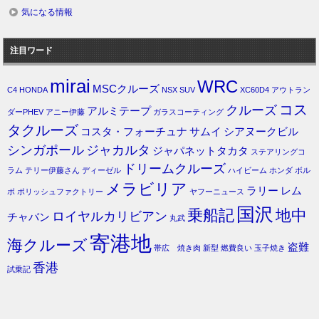
気になる情報
注目ワード
mirai
WRC
MSCクルーズ
C4
HONDA
NSX
SUV
XC60D4
アウトラン
コス
クルーズ
アルミテープ
ダーPHEV
アニー伊藤
ガラスコーティング
タクルーズ
コスタ・フォーチュナ
サムイ
シアヌークビル
シンガポール
ジャカルタ
ジャパネットタカタ
ステアリングコ
ドリームクルーズ
ラム
テリー伊藤さん
ディーゼル
ハイビーム
ホンダ
ボル
メラビリア
ラリー
レム
ボ
ポリッシュファクトリー
ヤフーニュース
国沢
乗船記
地中
ロイヤルカリビアン
チャバン
丸武
寄港地
海クルーズ
盗難
帯広 焼き肉
新型
燃費良い
玉子焼き
香港
試乗記