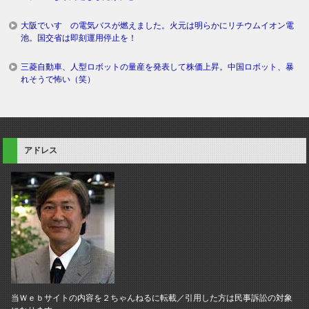
大阪でいすゞの電気バスが燃えました。火元は明らかにリチウムイオン電
池。国交省は即刻運用停止を！
三菱自動車、人型ロボットの量産を発表して株価上昇。中国ロボット、暴
れそうで怖い（笑）
アドレス
当Ｗｅｂサイトの内容を２ちゃんねるに転載／引用した方は民事訴訟の対象