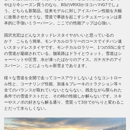
やはり今シーズン買うのなら、BSのVRX3かヨコハマiG7でしょ
う。どちらも新製品。従来モデルに対しアイスバーン性能を大幅
に改善させたそうな。雪道で事故を起こすシチュエーションは基
本的に手強いミラーバーン。ここでの性能アップは心強い。
国沢光宏はどんなスタッドレスタイヤがいいと思っているの
か？ こらもう簡単。モンテカルロラリーのコースでイチバン速
いスタッドレスタイヤです。モンテカルロラリー、1つのSSに全て
の雪道が凝縮されている。舗装路はドライとウェット。雪道はシ
ャーベットや圧雪、水が凍ったばかりのアイス。ガチガチのアイ
スバーン、ことによっちゃ新雪まであります。
様々な雪道を全開で走ってコースアウトしないようなコントロー
ル性と、コーナリング性能、加速＆ブレーキのトラクション等々
全てのバランスが取れていないとならない。残念ながら限られた
条件での雪道テストだと、その時の性能しか解らないです。スキ
ーやスノボの好きなら解る通り、雪質って3分でがらりと変わるこ
とだって水らしくない。