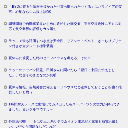
「BYDに乗ると情報を抜かれたり乗っ取られたりする」はパラノイアの妄
言。心配ならシム抜けばOK
認証問題で自動車業界いじめに終始した国交省、羽田空港危険ニアミス対
応で航空業界の評価もガタ落ち
ラッコで最も評価すべき点は安全性。リアシートベルト、きっちりプリテ
ン付きが全グレード標準装備
夏休みに被災した時のセーフハウスを考える。その２
ラッコのテッパン問題、田川さんに聞いたら「翌日に中国に伝えまし
た」。なぜそのままなのか判明
夏休み情報。自然災害に備えセーフハウスなど確保しておくことを強く推
奨したいと思う
1時間耐久レースに出場してカメ出したらスーパーワンの実力が解ってき
ました。良いクルマですよ～
外気温40度！ もはや三元系リチウムイオン電池だと充電も放電も厳し
い。LFPなら問題なしだけれど