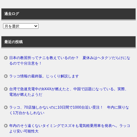
過去ログ
過
去
ロ
最近の投稿
グ
日本の教習所ってナニを教えているのか？ 夏休みはヘタクソだらけにな
るので十分注意を！
ラッコ情報の最終版。じっくり解説します
台湾で急速充電中のbX4Xが燃えたと、中国で話題になっている。実際、
電池が燃えたようだ
ラッコ、70店舗しかないのに10日間で1000台近い受注！ 年内に限りな
く1万台かもしれない
年内のそう遠くないタイミングでスズキも電気軽乗用車を発表へ。ラッコ
より安い可能性大