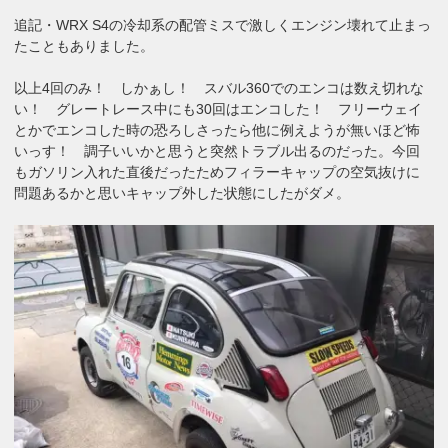
追記・WRX S4の冷却系の配管ミスで激しくエンジン壊れて止まっ
たこともありました。
以上4回のみ！ しかぁし！ スバル360でのエンコは数え切れな
い！ グレートレース中にも30回はエンコした！ フリーウェイ
とかでエンコした時の恐ろしさったら他に例えようが無いほど怖
いっす！ 調子いいかと思うと突然トラブル出るのだった。今回
もガソリン入れた直後だったためフィラーキャップの空気抜けに
問題あるかと思いキャップ外した状態にしたがダメ。