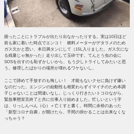
困ったことにトラブルが出たり出なかったりする。実は10日ほど
前も家に着いた時点でエンコ！ 燃料メーターがデタラメのため
ガス欠かと思い、本日満タンにして（15L入りました。ガス欠にな
る残量じゃ無かった）走り出して玉砕です。てんとう虫の会に
SOSを出すのも恥ずかしいから、もう少しトライしてみたいと思
う。修理したばかりの場所が壊れるワケないし。
ここで諦めて手放すのも悔しい！ 才能もないクセに負けず嫌い
なのだった。エンジンの始動性も相変わらずイマイチのため本調
子じゃないことは間違いなし。じっくり行きたいトコロながら、
緊急事態宣言終了と共に仕事入り始めました。忙しいという字
は、りっしんべん（心）＋亡くすと書く。時間に余裕のあった
「新型コロナ自粛」が開けたら、手間の掛かることは出来なくな
っちゃう？