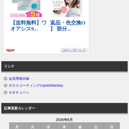
リンク
会員用掲示板
ガラスコーティングのpolishfactory
ネオチューン
記事更新カレンダー
2026年8月
月
火
水
木
金
土
日