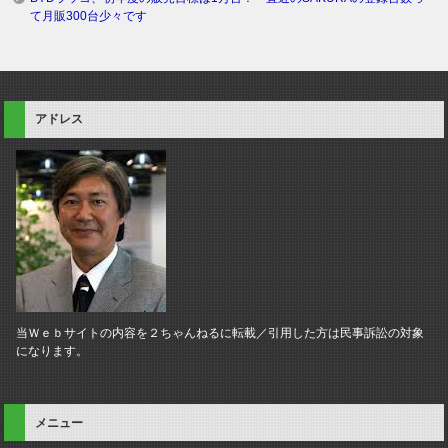
て月販300台少々です
アドレス
当Ｗｅｂサイトの内容を２ちゃんねるに転載／引用した方は民事訴訟の対象
になります。
メニュー