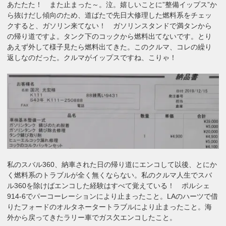
あたたた！ また止まった～。泣。嬉しいことに”整備イップス”か
ら抜けだし傾向のため、道ばたで先日大修理した燃料系をチェッ
クすると、ガソリン来てない！ ガソリンスタンドで満タンから
の帰り道ですよ。タンク下のコックから燃料出てないです。とり
あえず外して様子見たら燃料出てきた。このクルマ、コレの繰り
返しなのだった。クルマがイップスですね、こりゃ！
私のスバル360、納車された日の帰り道にエンコして以後、とにか
く燃料系のトラブルが全く無くならない。私のクルマ人生でスバ
ル360を除けばエンコした経験はすべて覚えている！ ポルシェ
914-6でパーコーレーションにより止まったこと。LAのハーツで借
りたフォードのオルタネータートラブルにより止まったこと。海
外から戻ってきたラリー車でガス欠エンコしたこと。