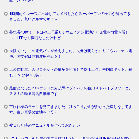
奨したいと思う
1時間耐久レースに出場してカメ出したらスーパーワンの実力が解ってき
ました。良いクルマですよ～
外気温40度！ もはや三元系リチウムイオン電池だと充電も放電も厳し
い。LFPなら問題なしだけれど
大阪でいすゞの電気バスが燃えました。火元は明らかにリチウムイオン電
池。国交省は即刻運用停止を！
三菱自動車、人型ロボットの量産を発表して株価上昇。中国ロボット、暴
れそうで怖い（笑）
黒船となったBYDラッコの対抗馬はダイハツの低コストハイブリッドと、
スズキの軽量電気自動車です
市販仕様のラッコを見てきました。けっこうお金が掛かった造りをしてま
す。白い巨塔の意地も（笑）
被災した時のマニュアルを作っておきたい
BYDラッコ、初年度の販売目標は1万台！ 直近のSAKURAの登録台数っ