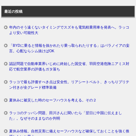
去
ロ
最近の投稿
グ
年内のそう遠くないタイミングでスズキも電気軽乗用車を発表へ。ラッコ
より安い可能性大
「BYDに乗ると情報を抜かれたり乗っ取られたりする」はパラノイアの妄
言。心配ならシム抜けばOK
認証問題で自動車業界いじめに終始した国交省、羽田空港危険ニアミス対
応で航空業界の評価もガタ落ち
ラッコで最も評価すべき点は安全性。リアシートベルト、きっちりプリテ
ン付きが全グレード標準装備
夏休みに被災した時のセーフハウスを考える。その２
ラッコのテッパン問題、田川さんに聞いたら「翌日に中国に伝えまし
た」。なぜそのままなのか判明
夏休み情報。自然災害に備えセーフハウスなど確保しておくことを強く推