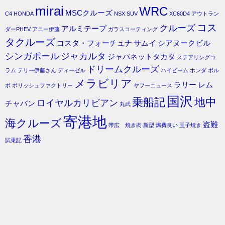
mirai
WRC
MSCクルーズ
C4
HONDA
NSX
SUV
XC60D4
アウトラン
コス
クルーズ
アルミテープ
ダーPHEV
アニー伊藤
ガラスコーティング
タクルーズ
コスタ・フォーチュナ
サムイ
シアヌークビル
シンガポール
ジャカルタ
ジャパネットタカタ
ステアリングコ
ドリームクルーズ
ラム
テリー伊藤さん
ディーゼル
ハイビーム
ホンダ
ボル
メラビリア
ラリー
レム
ボ
ポリッシュファクトリー
ヤフーニュース
国沢
乗船記
地中
ロイヤルカリビアン
チャバン
丸武
寄港地
海クルーズ
盗難
帯広 焼き肉
新型
燃費良い
玉子焼き
香港
試乗記