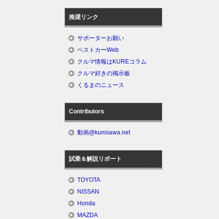
推奨リンク
サポーターお願い
ベストカーWeb
クルマ情報はKUREコラム
クルマ好きの掲示板
くるまのニュース
Contributors
動画@kunisawa.net
試乗＆解説リポート
TOYOTA
NISSAN
Honda
MAZDA