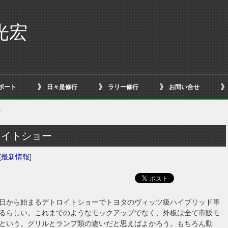
光宏
ボート
日々是修行
ラリー修行
お問い合せ
ー
ロイトショー
[
最新情報
]
日から始まるデトロイトショーでトヨタのヴィッツ級ハイブリッド車
るらしい。これまでのようなモックアップでなく、外板は全て市販モ
という。グリルとランプ類の違いだと思えばよかろう。もちろん動