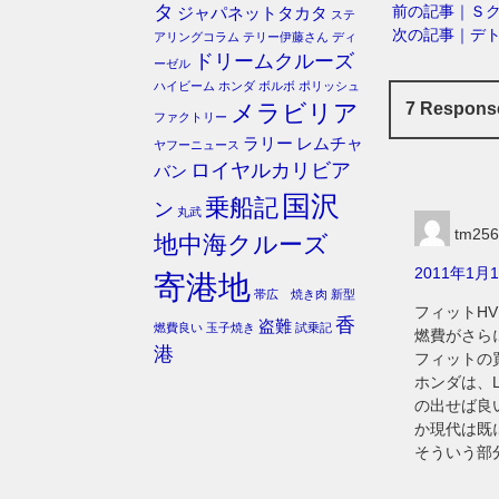
タ
前の記事｜Ｓ
ジャパネットタカタ
ステ
次の記事｜デ
アリングコラム
テリー伊藤さん
ディ
ドリームクルーズ
ーゼル
ハイビーム
ホンダ
ボルボ
ポリッシュ
メラビリア
7 Respo
ファクトリー
ラリー
レムチャ
ヤフーニュース
ロイヤルカリビア
バン
国沢
乗船記
ン
丸武
tm256
地中海クルーズ
2011年1月1
寄港地
帯広 焼き肉
新型
フィットH
香
盗難
燃費良い
玉子焼き
試乗記
燃費がさら
港
フィットの
ホンダは、L
の出せば良
か現代は既
そういう部