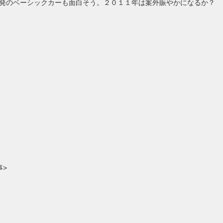
発のベーシックカーも面白そう。２０１１年は案外賑やかになるか？
事>