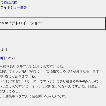
クワロに試乗
トロイトショー開幕
nses to “デトロイトショー”
より:
0日 12:58
Vも結構良いクルマだとは思うんですけどね。
に良いヴィッツ級HVが同じような価格で出ると噂が流れたら、まず
買い控えが起きますよね。
iイオン電池で、1モーターでエンジンと切り離せるIMA-IIみたいな
いと思うんですけど、そういうの開発してないんですかね。日産と
にやってるし。
分、直接ホンダの人に話を聞いてみたいです。