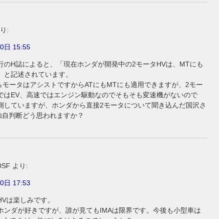
り:
0日 15:55
行のH誌によると、「現在ホンダが開発中の2モータHVは、MTにも
」と記述されています。
たらモータはアシストですからATにもMTにも適用できますが、2モー
ではEV、高速ではエンジン駆動なのでそもそも変速機がないので
測していますが、ホンダから直接2モータについて聞き込んだ国沢さ
独自判断どう思われますか？
0SF
より:
0日 17:53
HVは楽しみです。
ホンダが好きですが、誰が見てもIMAは限界です。今後も小型車は