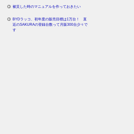
被災した時のマニュアルを作っておきたい
BYDラッコ、初年度の販売目標は1万台！ 直
近のSAKURAの登録台数って月販300台少々で
す