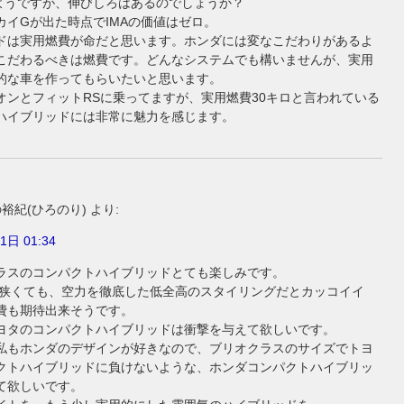
くようですが、伸びしろはあるのでしょうか？
カイGが出た時点でIMAの価値はゼロ。
ドは実用燃費が命だと思います。ホンダには変なこだわりがあるよ
こだわるべきは燃費です。どんなシステムでも構いませんが、実用
的な車を作ってもらいたいと思います。
オンとフィットRSに乗ってますが、実用燃費30キロと言われている
ハイブリッドには非常に魅力を感じます。
裕紀(ひろのり)
より:
1日 01:34
ラスのコンパクトハイブリッドとても楽しみです。
が狭くても、空力を徹底した低全高のスタイリングだとカッコイイ
費も期待出来そうです。
ヨタのコンパクトハイブリッドは衝撃を与えて欲しいです。
私もホンダのデザインが好きなので、ブリオクラスのサイズでトヨ
クトハイブリッドに負けないような、ホンダコンパクトハイブリッ
て欲しいです。