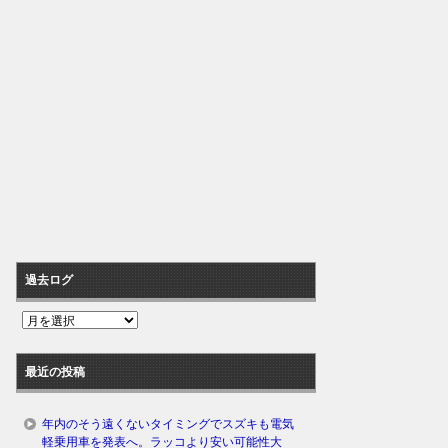
過去ログ
過
去
ロ
最近の投稿
グ
年内のそう遠くないタイミングでスズキも電気
軽乗用車を発表へ。ラッコより安い可能性大