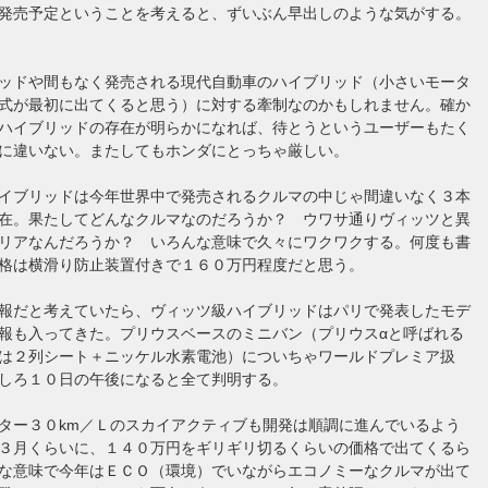
発売予定ということを考えると、ずいぶん早出しのような気がする。
ッドや間もなく発売される現代自動車のハイブリッド（小さいモータ
式が最初に出てくると思う）に対する牽制なのかもしれません。確か
ハイブリッドの存在が明らかになれば、待とうというユーザーもたく
に違いない。またしてもホンダにとっちゃ厳しい。
イブリッドは今年世界中で発売されるクルマの中じゃ間違いなく３本
在。果たしてどんなクルマなのだろうか？ ウワサ通りヴィッツと異
リアなんだろうか？ いろんな意味で久々にワクワクする。何度も書
格は横滑り防止装置付きで１６０万円程度だと思う。
報だと考えていたら、ヴィッツ級ハイブリッドはパリで発表したモデ
報も入ってきた。プリウスベースのミニバン（プリウスαと呼ばれる
は２列シート＋ニッケル水素電池）についちゃワールドプレミア扱
しろ１０日の午後になると全て判明する。
ター３０km／Ｌのスカイアクティブも開発は順調に進んでいるよう
３月くらいに、１４０万円をギリギリ切るくらいの価格で出てくるら
な意味で今年はＥＣＯ（環境）でいながらエコノミーなクルマが出て