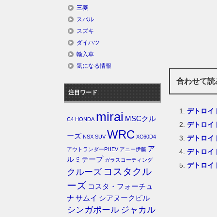
三菱
スバル
スズキ
ダイハツ
輸入車
気になる情報
合わせて読
注目ワード
デトロイ
mirai
MSCクル
C4
HONDA
デトロイ
WRC
ーズ
NSX
SUV
XC60D4
デトロイ
ア
アウトランダーPHEV
アニー伊藤
デトロイ
ルミテープ
ガラスコーティング
デトロイ
コスタクル
クルーズ
ーズ
コスタ・フォーチュ
ナ
サムイ
シアヌークビル
シンガポール
ジャカル