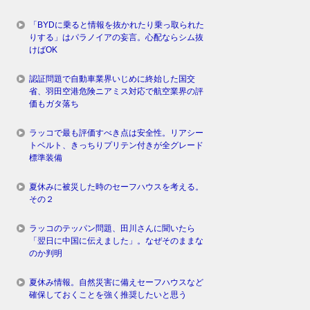
「BYDに乗ると情報を抜かれたり乗っ取られた
りする」はパラノイアの妄言。心配ならシム抜
けばOK
認証問題で自動車業界いじめに終始した国交
省、羽田空港危険ニアミス対応で航空業界の評
価もガタ落ち
ラッコで最も評価すべき点は安全性。リアシー
トベルト、きっちりプリテン付きが全グレード
標準装備
夏休みに被災した時のセーフハウスを考える。
その２
ラッコのテッパン問題、田川さんに聞いたら
「翌日に中国に伝えました」。なぜそのままな
のか判明
夏休み情報。自然災害に備えセーフハウスなど
確保しておくことを強く推奨したいと思う