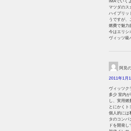
IMAでい
マツダのス
ハイブリッ
うですが、
燃費で魅力
今はエリシ
ヴィッツ級
阿見の
2011年1月1
ヴィッツク
多少 室内
し、実用燃
とにかくト
個人的には
タのコンパ
ドを開発し