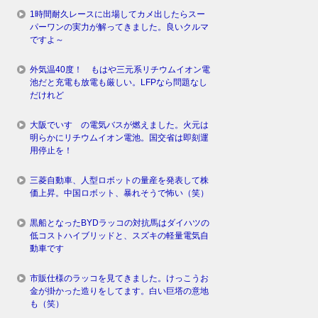
1時間耐久レースに出場してカメ出したらスー
パーワンの実力が解ってきました。良いクルマ
ですよ～
外気温40度！ もはや三元系リチウムイオン電
池だと充電も放電も厳しい。LFPなら問題なし
だけれど
大阪でいすゞの電気バスが燃えました。火元は
明らかにリチウムイオン電池。国交省は即刻運
用停止を！
三菱自動車、人型ロボットの量産を発表して株
価上昇。中国ロボット、暴れそうで怖い（笑）
黒船となったBYDラッコの対抗馬はダイハツの
低コストハイブリッドと、スズキの軽量電気自
動車です
市販仕様のラッコを見てきました。けっこうお
金が掛かった造りをしてます。白い巨塔の意地
も（笑）