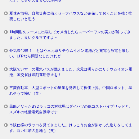
た」。なぜそのままなのか判明
夏休み情報。自然災害に備えセーフハウスなど確保しておくことを強く推
奨したいと思う
1時間耐久レースに出場してカメ出したらスーパーワンの実力が解ってき
ました。良いクルマですよ～
外気温40度！ もはや三元系リチウムイオン電池だと充電も放電も厳し
い。LFPなら問題なしだけれど
大阪でいすゞの電気バスが燃えました。火元は明らかにリチウムイオン電
池。国交省は即刻運用停止を！
三菱自動車、人型ロボットの量産を発表して株価上昇。中国ロボット、暴
れそうで怖い（笑）
黒船となったBYDラッコの対抗馬はダイハツの低コストハイブリッドと、
スズキの軽量電気自動車です
市販仕様のラッコを見てきました。けっこうお金が掛かった造りをしてま
す。白い巨塔の意地も（笑）