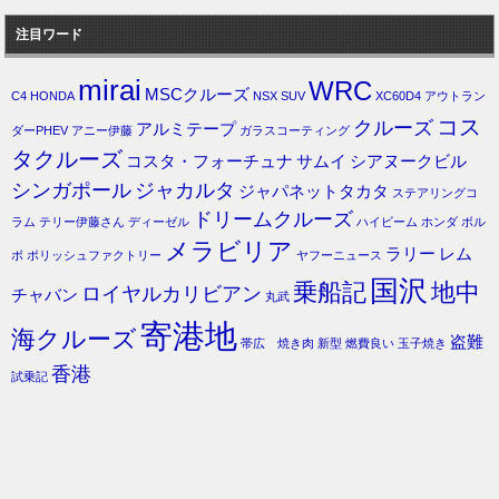
注目ワード
mirai
WRC
MSCクルーズ
C4
HONDA
NSX
SUV
XC60D4
アウトラン
コス
クルーズ
アルミテープ
ダーPHEV
アニー伊藤
ガラスコーティング
タクルーズ
コスタ・フォーチュナ
サムイ
シアヌークビル
シンガポール
ジャカルタ
ジャパネットタカタ
ステアリングコ
ドリームクルーズ
ラム
テリー伊藤さん
ディーゼル
ハイビーム
ホンダ
ボル
メラビリア
ラリー
レム
ボ
ポリッシュファクトリー
ヤフーニュース
国沢
乗船記
地中
ロイヤルカリビアン
チャバン
丸武
寄港地
海クルーズ
盗難
帯広 焼き肉
新型
燃費良い
玉子焼き
香港
試乗記