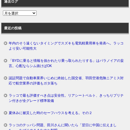
過去ログ
過
去
ロ
最近の投稿
グ
年内のそう遠くないタイミングでスズキも電気軽乗用車を発表へ。ラッコ
より安い可能性大
「BYDに乗ると情報を抜かれたり乗っ取られたりする」はパラノイアの妄
言。心配ならシム抜けばOK
認証問題で自動車業界いじめに終始した国交省、羽田空港危険ニアミス対
応で航空業界の評価もガタ落ち
ラッコで最も評価すべき点は安全性。リアシートベルト、きっちりプリテ
ン付きが全グレード標準装備
夏休みに被災した時のセーフハウスを考える。その２
ラッコのテッパン問題、田川さんに聞いたら「翌日に中国に伝えまし