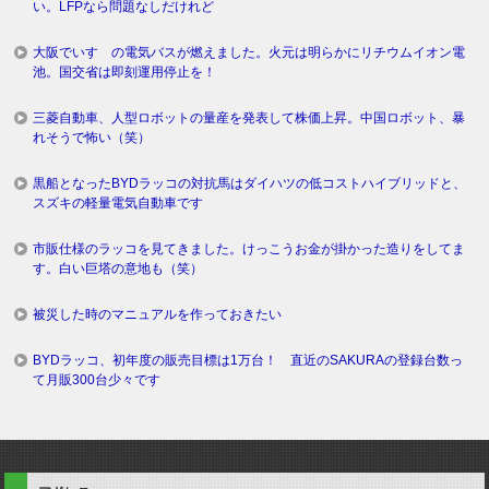
い。LFPなら問題なしだけれど
大阪でいすゞの電気バスが燃えました。火元は明らかにリチウムイオン電
池。国交省は即刻運用停止を！
三菱自動車、人型ロボットの量産を発表して株価上昇。中国ロボット、暴
れそうで怖い（笑）
黒船となったBYDラッコの対抗馬はダイハツの低コストハイブリッドと、
スズキの軽量電気自動車です
市販仕様のラッコを見てきました。けっこうお金が掛かった造りをしてま
す。白い巨塔の意地も（笑）
被災した時のマニュアルを作っておきたい
BYDラッコ、初年度の販売目標は1万台！ 直近のSAKURAの登録台数っ
て月販300台少々です