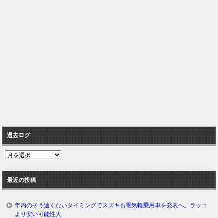
過去ログ
過
去
ロ
最近の投稿
グ
年内のそう遠くないタイミングでスズキも電気軽乗用車を発表へ。ラッコ
より安い可能性大