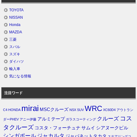
TOYOTA
NISSAN
Honda
MAZDA
三菱
スバル
スズキ
ダイハツ
輸入車
気になる情報
注目ワード
mirai
WRC
MSCクルーズ
C4
HONDA
NSX
SUV
XC60D4
アウトラン
コス
クルーズ
アルミテープ
ダーPHEV
アニー伊藤
ガラスコーティング
タクルーズ
コスタ・フォーチュナ
サムイ
シアヌークビル
シンガポール
ジャカルタ
ジャパネットタカタ
ステアリングコ