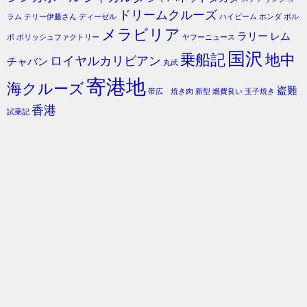
ドリームクルーズ
ラム
テリー伊藤さん
ディーゼル
ハイビーム
ホンダ
ボル
メラビリア
ラリー
レム
ボ
ポリッシュファクトリー
ヤフーニュース
国沢
乗船記
地中
ロイヤルカリビアン
チャバン
丸武
寄港地
海クルーズ
盗難
帯広 焼き肉
新型
燃費良い
玉子焼き
香港
試乗記