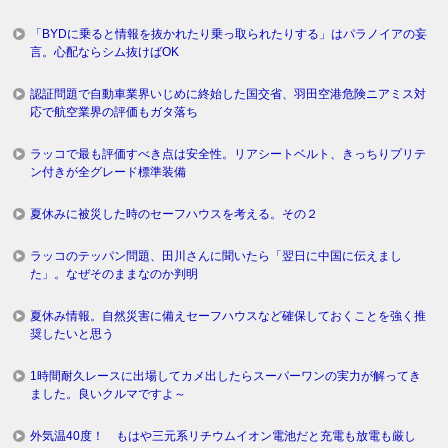
「BYDに乗ると情報を抜かれたり乗っ取られたりする」はパラノイアの妄
言。心配ならシム抜けばOK
認証問題で自動車業界いじめに終始した国交省、羽田空港危険ニアミス対
応で航空業界の評価もガタ落ち
ラッコで最も評価すべき点は安全性。リアシートベルト、きっちりプリテ
ン付きが全グレード標準装備
夏休みに被災した時のセーフハウスを考える。その２
ラッコのテッパン問題、田川さんに聞いたら「翌日に中国に伝えまし
た」。なぜそのままなのか判明
夏休み情報。自然災害に備えセーフハウスなど確保しておくことを強く推
奨したいと思う
1時間耐久レースに出場してカメ出したらスーパーワンの実力が解ってき
ました。良いクルマですよ～
外気温40度！ もはや三元系リチウムイオン電池だと充電も放電も厳し