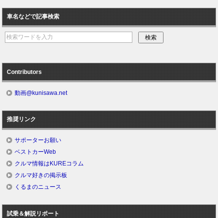
車名などで記事検索
Contributors
動画@kunisawa.net
推奨リンク
サポーターお願い
ベストカーWeb
クルマ情報はKUREコラム
クルマ好きの掲示板
くるまのニュース
試乗＆解説リポート