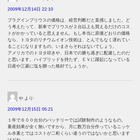
2009年12月14日 22:10
プラグインプリウスの価格は、経営判断だと直感しました。ど
う考えたって、新車でプリウスが２台以上も買えるだけのコス
トがかかっていると思えません。もし本当に原価どおりの価格
なら、トヨタのリチウムイオン技術は、とんでもなく遅れてい
ることになりますもの。いまさらそれはないでしょう。
アメリカでのトヨタ叩きや、日本での勝ち過ぎに配慮したのだ
と思います。ハイブリッドを持たず、ＥＶに躍起になっている
日産や三菱に塩を贈った格好でしょうか。
や
より:
2009年12月15日 05:21
１年で６００台分のバッテリーでは試験制作のようなもの。
量産効果が全く無いですから、月に数万台分作っているニッケ
ル水素とではコストが二桁くらい違うのではないかと思います
けどね。