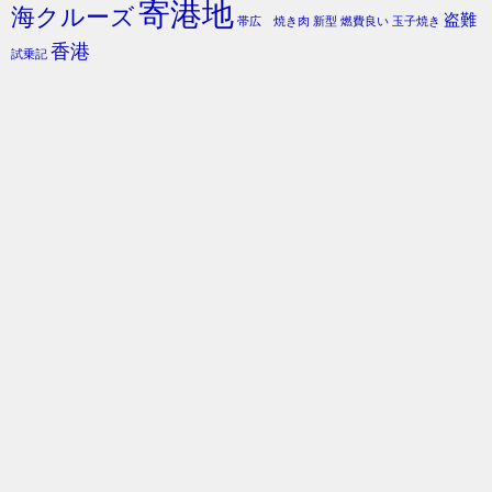
寄港地
海クルーズ
盗難
帯広 焼き肉
新型
燃費良い
玉子焼き
香港
試乗記