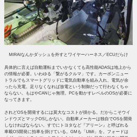
MIRAIなんかダッシュを外すとワイヤーハーネス／ECUだらけ
具体的に言えば自動運転までいかなくても高性能ADASは地上から
の情報が必要。いわゆる「繋がるクルマ」です。カーボンニュー
トラルでもスマートグリッドに電気自動車を組み入れ、電気が余
ったら充電。足りなくなれば放電という制御だって行わなくちゃ
ならない。もはやCANじゃ無理。PCを動かすレベルのOSが必要に
なってきます。
されどOSを開発するには莫大なコストが掛かる。だからこそウイ
ンドウズとマックOSしかない。自動車メーカーは独自でOSを開発
しなければならない。すでにトヨタなど『アリーン』と呼ばれる
車載OS開発に拍車を掛けている。GMも「Ultifi」を。フォードは