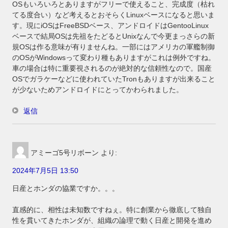
OSもいろいろとありますがフリーで使えること、完成度（枯れ
てる度合い）など考えるとおそらくLinuxベースになると思いま
す。現にiOSはFreeBSDベース、アンドロイドはGentooLinux
ベースで結局OSは先祖をたどるとUnixなんで今更まっさらの新
規OSは作る意味が有りませんね。一部にはアメリカの軍艦制御
のOSがWindowsって変わり種もありますがこれは例外ですね。
車の場合は特に重要視されるのが絶対的な信頼性なので。国産
OSでガラケーなどに使われていたTronもありますが出来ること
が少ないためアンドロイドにとってかわられました。
返信
アミーゴ5号リボーン
より:
2024年7月5日 13:50
日産とホンダの協業ですか。。。
直感的に、相性は未知数ですねぇ。特に創業から徹底して独自
性を貫いてきたホンダが、組織の論理で動く日産と開発を進め