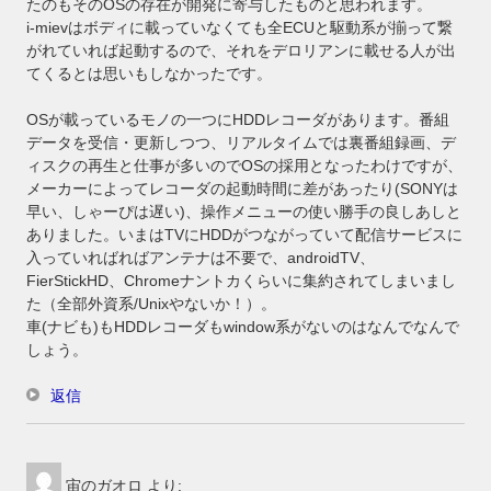
たのもそのOSの存在が開発に寄与したものと思われます。
i-mievはボディに載っていなくても全ECUと駆動系が揃って繋
がれていれば起動するので、それをデロリアンに載せる人が出
てくるとは思いもしなかったです。
OSが載っているモノの一つにHDDレコーダがあります。番組
データを受信・更新しつつ、リアルタイムでは裏番組録画、デ
ィスクの再生と仕事が多いのでOSの採用となったわけですが、
メーカーによってレコーダの起動時間に差があったり(SONYは
早い、しゃーぴは遅い)、操作メニューの使い勝手の良しあしと
ありました。いまはTVにHDDがつながっていて配信サービスに
入っていればればアンテナは不要で、androidTV、
FierStickHD、Chromeナントカくらいに集約されてしまいまし
た（全部外資系/Unixやないか！）。
車(ナビも)もHDDレコーダもwindow系がないのはなんでなんで
しょう。
返信
宙のガオロ
より: