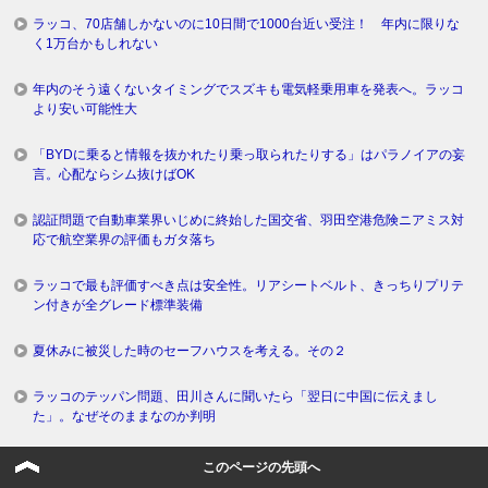
ラッコ、70店舗しかないのに10日間で1000台近い受注！ 年内に限りな
く1万台かもしれない
年内のそう遠くないタイミングでスズキも電気軽乗用車を発表へ。ラッコ
より安い可能性大
「BYDに乗ると情報を抜かれたり乗っ取られたりする」はパラノイアの妄
言。心配ならシム抜けばOK
認証問題で自動車業界いじめに終始した国交省、羽田空港危険ニアミス対
応で航空業界の評価もガタ落ち
ラッコで最も評価すべき点は安全性。リアシートベルト、きっちりプリテ
ン付きが全グレード標準装備
夏休みに被災した時のセーフハウスを考える。その２
ラッコのテッパン問題、田川さんに聞いたら「翌日に中国に伝えまし
た」。なぜそのままなのか判明
夏休み情報。自然災害に備えセーフハウスなど確保しておくことを強く推
このページの先頭へ
奨したいと思う