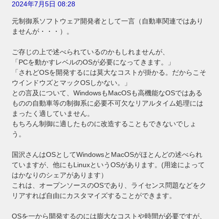
2024年7月5日 08:28
元制御系ソフトウェア開発者として一言（自動車関連ではあり
ませんが・・・）。
ご存じの上で述べられているのかもしれませんが、
「PCを動かすレベルのOSが必要になってきます。」
「されどOSを開発するには莫大なコストが掛かる。だからこそ
ウインドウズとマックOSしかない。」
との言及について、WindowsもMacOSも高機能なOSではある
ものの自動車等の制御系に必要不可欠なリアルタイム処理には
まったく適していません。
もちろん制御に適したものに改造することもできないでしょ
う。
国沢さんはOSとしてWindowsとMacOSがほとんどの述べられ
ていますが、他にもLinuxというOSがあります。(用途によって
はかなりのシェアがあります）
これは、オープンソースのOSであり、ライセンス問題などをク
リアすれば自由にカスタマイズすることができます。
OSを一から開発するのには膨大なコストや時間が必要ですが、