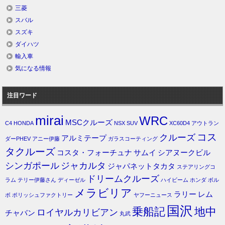
三菱
スバル
スズキ
ダイハツ
輸入車
気になる情報
注目ワード
mirai
WRC
MSCクルーズ
C4
HONDA
NSX
SUV
XC60D4
アウトラン
コス
クルーズ
アルミテープ
ダーPHEV
アニー伊藤
ガラスコーティング
タクルーズ
コスタ・フォーチュナ
サムイ
シアヌークビル
シンガポール
ジャカルタ
ジャパネットタカタ
ステアリングコ
ドリームクルーズ
ラム
テリー伊藤さん
ディーゼル
ハイビーム
ホンダ
ボル
メラビリア
ラリー
レム
ボ
ポリッシュファクトリー
ヤフーニュース
国沢
乗船記
地中
ロイヤルカリビアン
チャバン
丸武