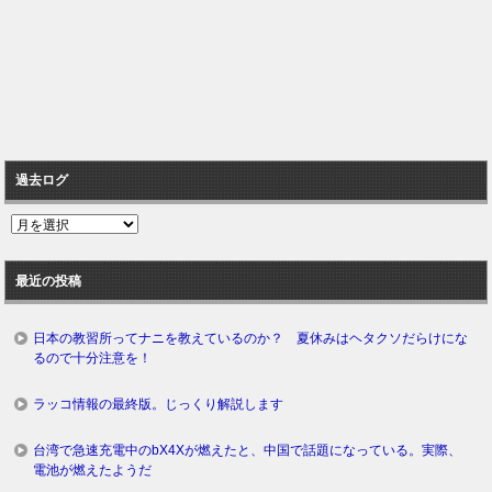
過去ログ
過
去
ロ
最近の投稿
グ
日本の教習所ってナニを教えているのか？ 夏休みはヘタクソだらけにな
るので十分注意を！
ラッコ情報の最終版。じっくり解説します
台湾で急速充電中のbX4Xが燃えたと、中国で話題になっている。実際、
電池が燃えたようだ