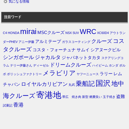
気になる情報
注目ワード
mirai
WRC
MSCクルーズ
C4
HONDA
NSX
SUV
XC60D4
アウトラン
コス
クルーズ
アルミテープ
ダーPHEV
アニー伊藤
ガラスコーティング
タクルーズ
コスタ・フォーチュナ
サムイ
シアヌークビル
シンガポール
ジャカルタ
ジャパネットタカタ
ステアリングコ
ドリームクルーズ
ラム
テリー伊藤さん
ディーゼル
ハイビーム
ホンダ
ボル
メラビリア
ラリー
レム
ボ
ポリッシュファクトリー
ヤフーニュース
国沢
乗船記
地中
ロイヤルカリビアン
チャバン
丸武
寄港地
海クルーズ
盗難
帯広 焼き肉
新型
燃費良い
玉子焼き
香港
試乗記