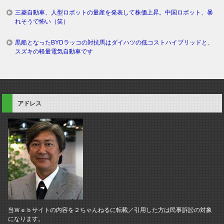
三菱自動車、人型ロボットの量産を発表して株価上昇。中国ロボット、暴
れそうで怖い（笑）
黒船となったBYDラッコの対抗馬はダイハツの低コストハイブリッドと、
スズキの軽量電気自動車です
アドレス
当Ｗｅｂサイトの内容を２ちゃんねるに転載／引用した方は民事訴訟の対象
になります。