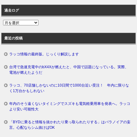
過去ログ
過
去
ロ
最近の投稿
グ
ラッコ情報の最終版。じっくり解説します
台湾で急速充電中のbX4Xが燃えたと、中国で話題になっている。実際、
電池が燃えたようだ
ラッコ、70店舗しかないのに10日間で1000台近い受注！ 年内に限りな
く1万台かもしれない
年内のそう遠くないタイミングでスズキも電気軽乗用車を発表へ。ラッコ
より安い可能性大
「BYDに乗ると情報を抜かれたり乗っ取られたりする」はパラノイアの妄
言。心配ならシム抜けばOK