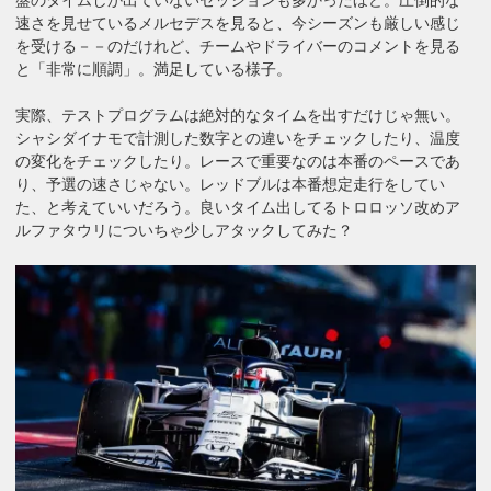
速さを見せているメルセデスを見ると、今シーズンも厳しい感じ
を受ける－－のだけれど、チームやドライバーのコメントを見る
と「非常に順調」。満足している様子。
実際、テストプログラムは絶対的なタイムを出すだけじゃ無い。
シャシダイナモで計測した数字との違いをチェックしたり、温度
の変化をチェックしたり。レースで重要なのは本番のペースであ
り、予選の速さじゃない。レッドブルは本番想定走行をしてい
た、と考えていいだろう。良いタイム出してるトロロッソ改めア
ルファタウリについちゃ少しアタックしてみた？