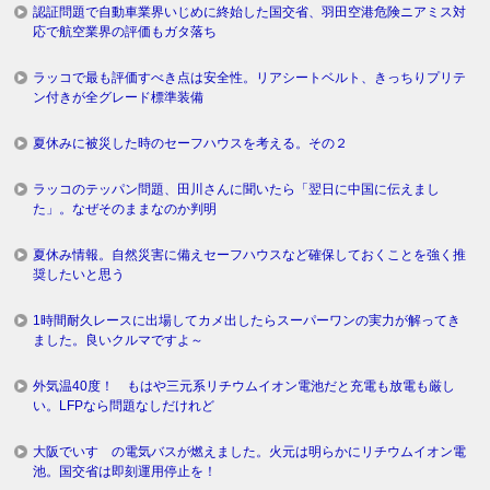
認証問題で自動車業界いじめに終始した国交省、羽田空港危険ニアミス対
応で航空業界の評価もガタ落ち
ラッコで最も評価すべき点は安全性。リアシートベルト、きっちりプリテ
ン付きが全グレード標準装備
夏休みに被災した時のセーフハウスを考える。その２
ラッコのテッパン問題、田川さんに聞いたら「翌日に中国に伝えまし
た」。なぜそのままなのか判明
夏休み情報。自然災害に備えセーフハウスなど確保しておくことを強く推
奨したいと思う
1時間耐久レースに出場してカメ出したらスーパーワンの実力が解ってき
ました。良いクルマですよ～
外気温40度！ もはや三元系リチウムイオン電池だと充電も放電も厳し
い。LFPなら問題なしだけれど
大阪でいすゞの電気バスが燃えました。火元は明らかにリチウムイオン電
池。国交省は即刻運用停止を！