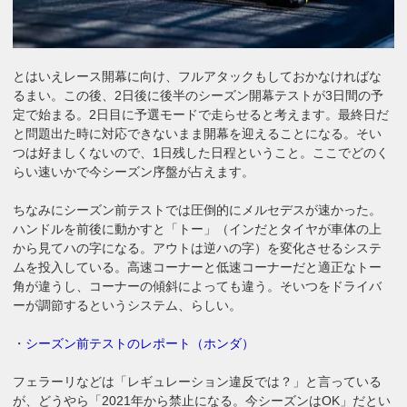
とはいえレース開幕に向け、フルアタックもしておかなければな
るまい。この後、2日後に後半のシーズン開幕テストが3日間の予
定で始まる。2日目に予選モードで走らせると考えます。最終日だ
と問題出た時に対応できないまま開幕を迎えることになる。そい
つは好ましくないので、1日残した日程ということ。ここでどのく
らい速いかで今シーズン序盤が占えます。
ちなみにシーズン前テストでは圧倒的にメルセデスが速かった。
ハンドルを前後に動かすと「トー」（インだとタイヤが車体の上
から見てハの字になる。アウトは逆ハの字）を変化させるシステ
ムを投入している。高速コーナーと低速コーナーだと適正なトー
角が違うし、コーナーの傾斜によっても違う。そいつをドライバ
ーが調節するというシステム、らしい。
・
シーズン前テストのレポート（ホンダ）
フェラーリなどは「レギュレーション違反では？」と言っている
が、どうやら「2021年から禁止になる。今シーズンはOK」だとい