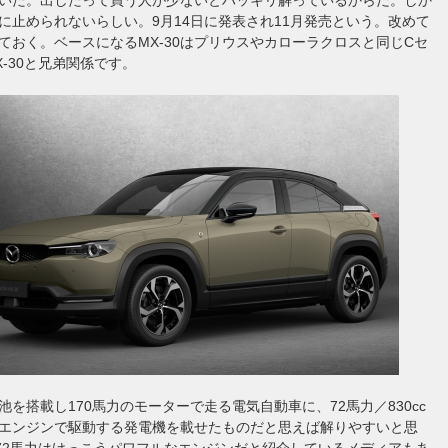
に止められないらしい。9月14日に発表され11月発売という。改めて
ておく。ベースになるMX-30はプリウスやカローラクロスと同じCセ
X-30と兄弟関係です。
の電池を搭載し170馬力のモーターで走る電気自動車に、72馬力／830cc
エンジンで駆動する発電機を載せたものだと思えば解りやすいと思
cで72馬力はけっこうパワフルなエンジンだと紹介しているメディアもあ