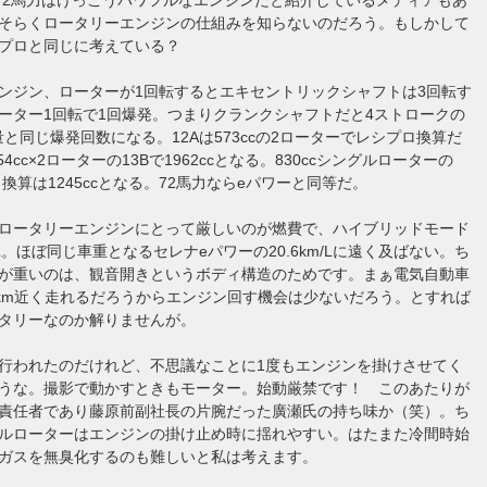
そらくロータリーエンジンの仕組みを知らないのだろう。もしかして
シプロと同じに考えている？
ンジン、ローターが1回転するとエキセントリックシャフトは3回転す
ーター1回転で1回爆発。つまりクランクシャフトだと4ストロークの
量と同じ爆発回数になる。12Aは573ccの2ローターでレシプロ換算だ
654cc×2ローターの13Bで1962ccとなる。830ccシングルローターの
換算は1245ccとなる。72馬力ならeパワーと同等だ。
ロータリーエンジンにとって厳しいのが燃費で、ハイブリッドモード
m/L。ほぼ同じ車重となるセレナeパワーの20.6km/Lに遠く及ばない。ち
30が重いのは、観音開きというボディ構造のためです。まぁ電気自動車
0km近く走れるだろうからエンジン回す機会は少ないだろう。とすれば
タリーなのか解りませんが。
行われたのだけれど、不思議なことに1度もエンジンを掛けさせてく
うな。撮影で動かすときもモーター。始動厳禁です！ このあたりが
責任者であり藤原前副社長の片腕だった廣瀬氏の持ち味か（笑）。ち
ルローターはエンジンの掛け止め時に揺れやすい。はたまた冷間時始
ガスを無臭化するのも難しいと私は考えます。