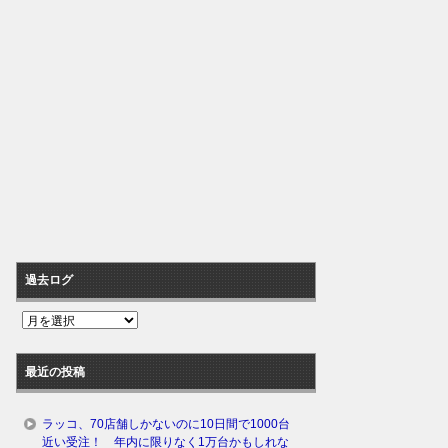
過去ログ
過
去
ロ
最近の投稿
グ
ラッコ、70店舗しかないのに10日間で1000台
近い受注！ 年内に限りなく1万台かもしれな