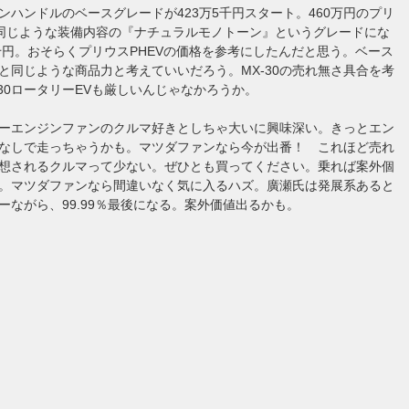
ンハンドルのベースグレードが423万5千円スタート。460万円のプリ
と同じような装備内容の『ナチュラルモノトーン』というグレードにな
5千円。おそらくプリウスPHEVの価格を参考にしたんだと思う。ベース
30と同じような商品力と考えていいだろう。MX-30の売れ無さ具合を考
-30ロータリーEVも厳しいんじゃなかろうか。
ーエンジンファンのクルマ好きとしちゃ大いに興味深い。きっとエン
なしで走っちゃうかも。マツダファンなら今が出番！ これほど売れ
想されるクルマって少ない。ぜひとも買ってください。乗れば案外個
。マツダファンなら間違いなく気に入るハズ。廣瀬氏は発展系あると
ーながら、99.99％最後になる。案外価値出るかも。