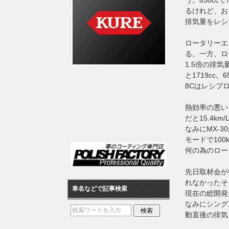
るけれど、お
排気量をレ
ロータリーエ
る。一方、ロ
1.5倍の排気
と1719cc。
8Cはレシプロ
熱効率の悪い
だと15.4k
なみにMX-
モードで10
何の為のロー
先日取材会が
れなかったそ
車名などで記事検索
現在の総開発
なみにシング
動直後の排気