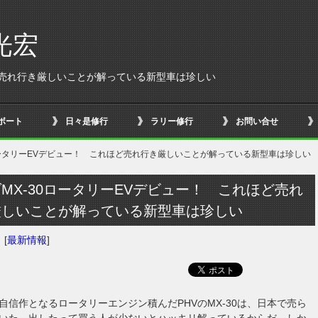
光宏
ほど売れ行き厳しいことが解っている新型車は珍しい
ボート
日々是修行
ラリー修行
お問い合せ
ロータリーEVデビュー！ これほど売れ行き厳しいことが解っている新型車は珍しい
MX-30ロータリーEVデビュー！ これほど売れ
厳しいことが解っている新型車は珍しい
日
[
最新情報
]
自信作となるロータリーエンジン積んだPHVのMX-30は、日本で売ら
いた。出したって買う人が少ないとハッキリ解っているからだ。しか