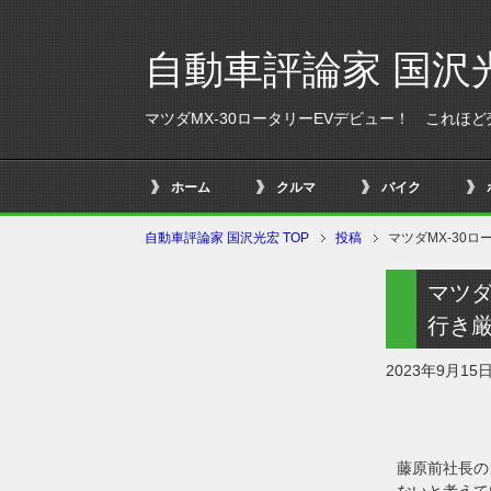
自動車評論家 国沢
マツダMX-30ロータリーEVデビュー！ これ
ホーム
クルマ
バイク
自動車評論家 国沢光宏 TOP
投稿
マツダMX-30
マツダ
行き
2023年9月15
藤原前社長の
ないと考えて