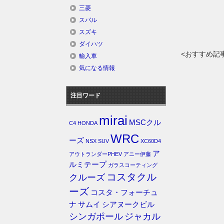
三菱
スバル
スズキ
ダイハツ
<おすすめ記
輸入車
気になる情報
注目ワード
mirai
MSCクル
C4
HONDA
WRC
ーズ
NSX
SUV
XC60D4
ア
アウトランダーPHEV
アニー伊藤
ルミテープ
ガラスコーティング
コスタクル
クルーズ
ーズ
コスタ・フォーチュ
ナ
サムイ
シアヌークビル
シンガポール
ジャカル