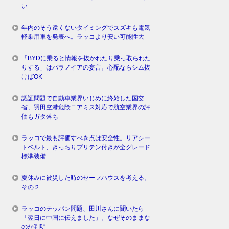
い
年内のそう遠くないタイミングでスズキも電気
軽乗用車を発表へ。ラッコより安い可能性大
「BYDに乗ると情報を抜かれたり乗っ取られた
りする」はパラノイアの妄言。心配ならシム抜
けばOK
認証問題で自動車業界いじめに終始した国交
省、羽田空港危険ニアミス対応で航空業界の評
価もガタ落ち
ラッコで最も評価すべき点は安全性。リアシー
トベルト、きっちりプリテン付きが全グレード
標準装備
夏休みに被災した時のセーフハウスを考える。
その２
ラッコのテッパン問題、田川さんに聞いたら
「翌日に中国に伝えました」。なぜそのままな
のか判明