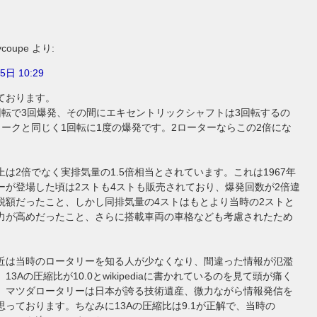
ycoupe
より:
5日 10:29
ております。
回転で3回爆発、その間にエキセントリックシャフトは3回転するの
ロークと同じく1回転に1度の爆発です。2ローターならこの2倍にな
は2倍でなく実排気量の1.5倍相当とされています。これは1967年
ーが登場した頃は2ストも4ストも販売されており、爆発回数が2倍違
税額だったこと、しかし同排気量の4ストはもとより当時の2ストと
力が高めだったこと、さらに搭載車両の車格なども考慮されたため
近は当時のロータリーを知る人が少なくなり、間違った情報が氾濫
13Aの圧縮比が10.0とwikipediaに書かれているのを見て頭が痛く
。マツダロータリーは日本が誇る技術遺産、微力ながら情報発信を
思っております。ちなみに13Aの圧縮比は9.1が正解で、当時の