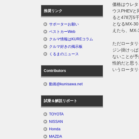
価格はウレタ
ウスPHEV
推奨リンク
ると478万
となるMX-
サポーターお願い
えたら、MX
ベストカーWeb
クルマ情報はKUREコラム
ただロータリ
クルマ好きの掲示板
ジン掛けっぱ
くるまのニュース
ないことが予
性的だと思う
いうロータリ
Contributors
動画@kunisawa.net
試乗＆解説リポート
TOYOTA
NISSAN
Honda
MAZDA