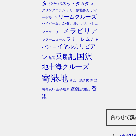
タ
ジャパネットタカタ
ステ
アリングコラム
テリー伊藤さん
ディ
ドリームクルーズ
ーゼル
ハイビーム
ホンダ
ボルボ
ポリッシュ
メラビリア
ファクトリー
ラリー
レムチャ
ヤフーニュース
ロイヤルカリビア
バン
国沢
乗船記
ン
丸武
地中海クルーズ
寄港地
帯広 焼き肉
新型
香
盗難
燃費良い
玉子焼き
試乗記
港
合わせて読
マツダMX