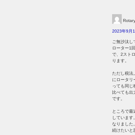
Rotar
2023年9月1
ご無沙汰し
ローター1
で、2スト
ります。
ただし税法上
にロータリ
っても同じ
比べても出
です。
ところで最
しています。
なりました
続けたいと