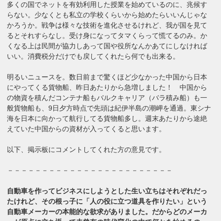
多くの国でネットを有効利用した授業を始めているのに、兆候す
らない。少なくとも私立の学校くらいから始めたらいいんじゃな
かろうか。戦争は様々な技術を進化させるけれど、我が国を見て
るとそれすらなし。受け身になってタマくらって慌てるのみ。か
くなる上は民間が協力しあって国や役所なんかあてにしなければ
いい。消費税分だけでも戻してくれたら何でも出来る。
明るいニュースを。数日前まで驚くほど少なかった中国から日本
にやってくる貨物船、昨日あたりから急増しました！ 中国から
の物資を積んだコンテナ船もバルクキャリア（バラ積み船）も一
般貨物船も、9日夕方時点で先頭は紀伊半島の潮岬を通過。東シナ
海を日本に向かって航行してる貨物船多し。週末あたりから途絶
えていた中国からの資材が入ってくると思います。
以下、掲示板にコメントしてくれた方の意見です。
－－－－－－－－－－－－－－－－－－－－－－－－
自動車を作ってビジネスにしようとした生い立ちはそれぞれだっ
たけれど、その根っ子に「人の役に立つ道具を作りたい」という
自動車メーカーの本能的な欲求がありました。だからどのメーカ