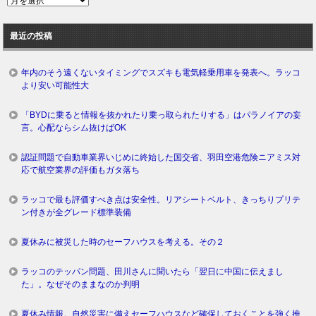
去
ロ
最近の投稿
グ
年内のそう遠くないタイミングでスズキも電気軽乗用車を発表へ。ラッコ
より安い可能性大
「BYDに乗ると情報を抜かれたり乗っ取られたりする」はパラノイアの妄
言。心配ならシム抜けばOK
認証問題で自動車業界いじめに終始した国交省、羽田空港危険ニアミス対
応で航空業界の評価もガタ落ち
ラッコで最も評価すべき点は安全性。リアシートベルト、きっちりプリテ
ン付きが全グレード標準装備
夏休みに被災した時のセーフハウスを考える。その２
ラッコのテッパン問題、田川さんに聞いたら「翌日に中国に伝えまし
た」。なぜそのままなのか判明
夏休み情報。自然災害に備えセーフハウスなど確保しておくことを強く推