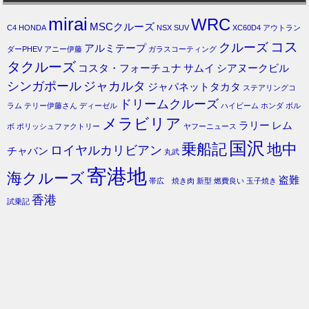
mirai
WRC
MSCクルーズ
C4
HONDA
NSX
SUV
XC60D4
アウトラン
コス
クルーズ
アルミテープ
ダーPHEV
アニー伊藤
ガラスコーティング
タクルーズ
コスタ・フォーチュナ
サムイ
シアヌークビル
シンガポール
ジャカルタ
ジャパネットタカタ
ステアリングコ
ドリームクルーズ
ラム
テリー伊藤さん
ディーゼル
ハイビーム
ホンダ
ボル
メラビリア
ラリー
レム
ボ
ポリッシュファクトリー
ヤフーニュース
国沢
乗船記
地中
ロイヤルカリビアン
チャバン
丸武
寄港地
海クルーズ
盗難
帯広 焼き肉
新型
燃費良い
玉子焼き
香港
試乗記