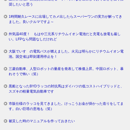
奨したいと思う
1時間耐久レースに出場してカメ出したらスーパーワンの実力が解ってき
ました。良いクルマですよ～
外気温40度！ もはや三元系リチウムイオン電池だと充電も放電も厳し
い。LFPなら問題なしだけれど
大阪でいすゞの電気バスが燃えました。火元は明らかにリチウムイオン電
池。国交省は即刻運用停止を！
三菱自動車、人型ロボットの量産を発表して株価上昇。中国ロボット、暴
れそうで怖い（笑）
黒船となったBYDラッコの対抗馬はダイハツの低コストハイブリッドと、
スズキの軽量電気自動車です
市販仕様のラッコを見てきました。けっこうお金が掛かった造りをしてま
す。白い巨塔の意地も（笑）
被災した時のマニュアルを作っておきたい