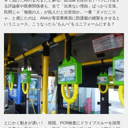
る評論家や医療関係者も、全て「出来ない理由」ばっかり主張。
民間じゃ「無能の人」が役人だと出世頭か。一番「ダメだこり
ゃ」と感じたのは、ANAが客室乗務員に防護服の縫製をさせると
いうニュース。こうなったら”もんぺ”をユニフォームにする？
とにかく動きが遅い！ 韓国、PCR検査にドライブスルーを採用