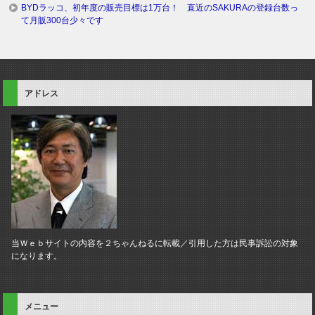
BYDラッコ、初年度の販売目標は1万台！ 直近のSAKURAの登録台数っ
て月販300台少々です
アドレス
当Ｗｅｂサイトの内容を２ちゃんねるに転載／引用した方は民事訴訟の対象
になります。
メニュー