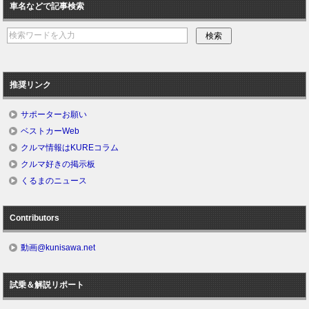
車名などで記事検索
推奨リンク
サポーターお願い
ベストカーWeb
クルマ情報はKUREコラム
クルマ好きの掲示板
くるまのニュース
Contributors
動画@kunisawa.net
試乗＆解説リポート