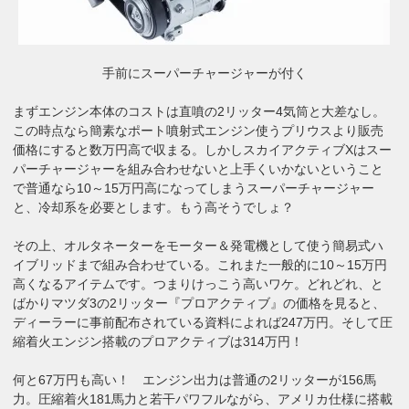
手前にスーパーチャージャーが付く
まずエンジン本体のコストは直噴の2リッター4気筒と大差なし。
この時点なら簡素なポート噴射式エンジン使うプリウスより販売
価格にすると数万円高で収まる。しかしスカイアクティブXはスー
パーチャージャーを組み合わせないと上手くいかないということ
で普通なら10～15万円高になってしまうスーパーチャージャー
と、冷却系を必要とします。もう高そうでしょ？
その上、オルタネーターをモーター＆発電機として使う簡易式ハ
イブリッドまで組み合わせている。これまた一般的に10～15万円
高くなるアイテムです。つまりけっこう高いワケ。どれどれ、と
ばかりマツダ3の2リッター『プロアクティブ』の価格を見ると、
ディーラーに事前配布されている資料によれば247万円。そして圧
縮着火エンジン搭載のプロアクティブは314万円！
何と67万円も高い！ エンジン出力は普通の2リッターが156馬
力。圧縮着火181馬力と若干パワフルながら、アメリカ仕様に搭載