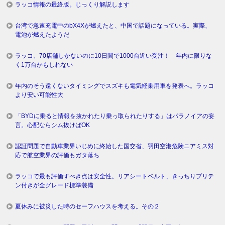
ラッコ情報の最終版。じっくり解説します
台湾で急速充電中のbX4Xが燃えたと、中国で話題になっている。実際、
電池が燃えたようだ
ラッコ、70店舗しかないのに10日間で1000台近い受注！ 年内に限りな
く1万台かもしれない
年内のそう遠くないタイミングでスズキも電気軽乗用車を発表へ。ラッコ
より安い可能性大
「BYDに乗ると情報を抜かれたり乗っ取られたりする」はパラノイアの妄
言。心配ならシム抜けばOK
認証問題で自動車業界いじめに終始した国交省、羽田空港危険ニアミス対
応で航空業界の評価もガタ落ち
ラッコで最も評価すべき点は安全性。リアシートベルト、きっちりプリテ
ン付きが全グレード標準装備
夏休みに被災した時のセーフハウスを考える。その２