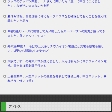
ラッコのテッパン問題、田川さんに聞いたら「翌日に中国に伝えまし
た」。なぜそのままなのか判明
夏休み情報。自然災害に備えセーフハウスなど確保しておくことを強く推
奨したいと思う
1時間耐久レースに出場してカメ出したらスーパーワンの実力が解ってき
ました。良いクルマですよ～
外気温40度！ もはや三元系リチウムイオン電池だと充電も放電も厳し
い。LFPなら問題なしだけれど
大阪でいすゞの電気バスが燃えました。火元は明らかにリチウムイオン電
池。国交省は即刻運用停止を！
三菱自動車、人型ロボットの量産を発表して株価上昇。中国ロボット、暴
れそうで怖い（笑）
アドレス