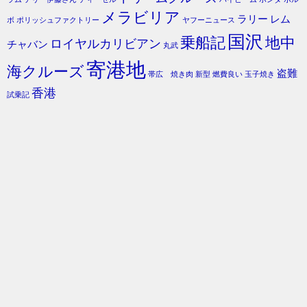
メラビリア
ラリー
レム
ボ
ポリッシュファクトリー
ヤフーニュース
国沢
乗船記
地中
ロイヤルカリビアン
チャバン
丸武
寄港地
海クルーズ
盗難
帯広 焼き肉
新型
燃費良い
玉子焼き
香港
試乗記