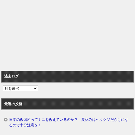
過去ログ
過
去
ロ
最近の投稿
グ
日本の教習所ってナニを教えているのか？ 夏休みはヘタクソだらけにな
るので十分注意を！