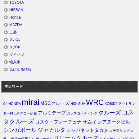
TOYOTA
NISSAN
Honda
MAZDA
三菱
スバル
スズキ
ダイハツ
輸入車
気になる情報
注目ワード
mirai
WRC
MSCクルーズ
C4
HONDA
NSX
SUV
XC60D4
アウトラン
コス
クルーズ
アルミテープ
ダーPHEV
アニー伊藤
ガラスコーティング
タクルーズ
コスタ・フォーチュナ
サムイ
シアヌークビル
シンガポール
ジャカルタ
ジャパネットタカタ
ステアリングコ
ドリームクルーズ
ラム
テリー伊藤さん
ディーゼル
ハイビーム
ホンダ
ボル