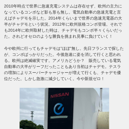
2010年時点で世界に急速充電システムは存在せず、欧州の主力に
なっているコンボなど影も形も無し。電気自動車の急速充電と言
えばチャデモを示した。2014年くらいまで世界の急速充電器の大
半がチャデモという状況。2012年に欧州規格コンボ登場。それで
も2014年に欧州取材した時は、チャデモもコンボ半々くらいだっ
た。されどオセロのような勝負を挑まれ見事に負けていく！
今や欧州に行ってもチャデモは”ほぼ”無し。先日フランスで探した
が、コンボばっかりだった。今後急速に姿を消して行くと思われ
る。欧州は絶滅確実です。アメリカどうか？ 販売している電気
自動車の大半がリーフだったこともあり当初はチャデモ。テスラ
の増加によりスーパーチャージャーが増えて行くも、チャデモ優
位だった。しかし急激に減少していく。今や新規ゼロ！