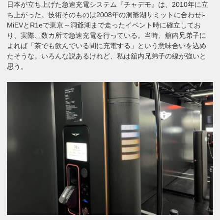
日本が立ち上げた急速充電システム『チャデモ』は、2010年に立
ち上がった。技術そのものは2008年の洞爺湖サミットに合わせi-
MiEVとR1eで東京～洞爺湖まで走ったイベント時に確立してお
り、実際、数カ所で急速充電を行っている。当時、舘内兄弟子に
よれば「茶でも飲んでいる間に充電する」という意味合いを込め
たそうな。いろんな説あるけれど、私は舘内兄弟子の線が強いと
思う。