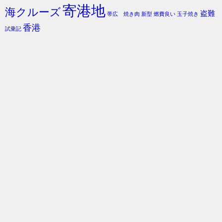
寄港地
海クルーズ
盗難
帯広 焼き肉
新型
燃費良い
玉子焼き
香港
試乗記