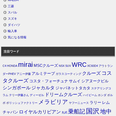
MAZDA
三菱
スバル
スズキ
ダイハツ
輸入車
気になる情報
注目ワード
mirai
WRC
MSCクルーズ
C4
HONDA
NSX
SUV
XC60D4
アウトラン
コス
クルーズ
アルミテープ
ダーPHEV
アニー伊藤
ガラスコーティング
タクルーズ
コスタ・フォーチュナ
サムイ
シアヌークビル
シンガポール
ジャカルタ
ジャパネットタカタ
ステアリングコ
ドリームクルーズ
ラム
テリー伊藤さん
ディーゼル
ハイビーム
ホンダ
ボル
メラビリア
ラリー
レム
ボ
ポリッシュファクトリー
ヤフーニュース
国沢
乗船記
地中
ロイヤルカリビアン
チャバン
丸武