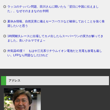
ラッコのテッパン問題、田川さんに聞いたら「翌日に中国に伝えまし
た」。なぜそのままなのか判明
夏休み情報。自然災害に備えセーフハウスなど確保しておくことを強く推
奨したいと思う
1時間耐久レースに出場してカメ出したらスーパーワンの実力が解ってき
ました。良いクルマですよ～
外気温40度！ もはや三元系リチウムイオン電池だと充電も放電も厳し
い。LFPなら問題なしだけれど
アドレス