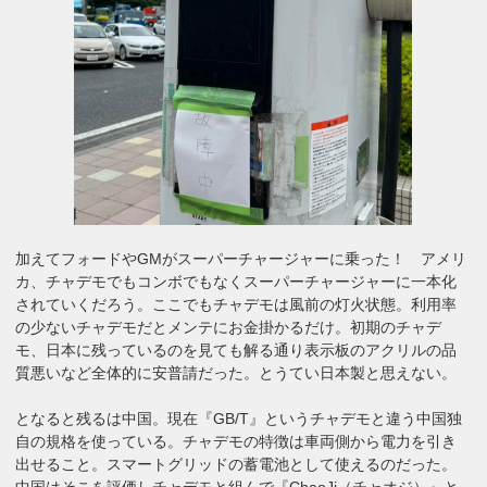
加えてフォードやGMがスーパーチャージャーに乗った！ アメリ
カ、チャデモでもコンボでもなくスーパーチャージャーに一本化
されていくだろう。ここでもチャデモは風前の灯火状態。利用率
の少ないチャデモだとメンテにお金掛かるだけ。初期のチャデ
モ、日本に残っているのを見ても解る通り表示板のアクリルの品
質悪いなど全体的に安普請だった。とうてい日本製と思えない。
となると残るは中国。現在『GB/T』というチャデモと違う中国独
自の規格を使っている。チャデモの特徴は車両側から電力を引き
出せること。スマートグリッドの蓄電池として使えるのだった。
中国はそこを評価しチャデモと組んで『ChaoJi（チャオジ）』と