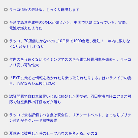
ラッコ情報の最終版。じっくり解説します
台湾で急速充電中のbX4Xが燃えたと、中国で話題になっている。実際、
電池が燃えたようだ
ラッコ、70店舗しかないのに10日間で1000台近い受注！ 年内に限りな
く1万台かもしれない
年内のそう遠くないタイミングでスズキも電気軽乗用車を発表へ。ラッコ
より安い可能性大
「BYDに乗ると情報を抜かれたり乗っ取られたりする」はパラノイアの妄
言。心配ならシム抜けばOK
認証問題で自動車業界いじめに終始した国交省、羽田空港危険ニアミス対
応で航空業界の評価もガタ落ち
ラッコで最も評価すべき点は安全性。リアシートベルト、きっちりプリテ
ン付きが全グレード標準装備
夏休みに被災した時のセーフハウスを考える。その２