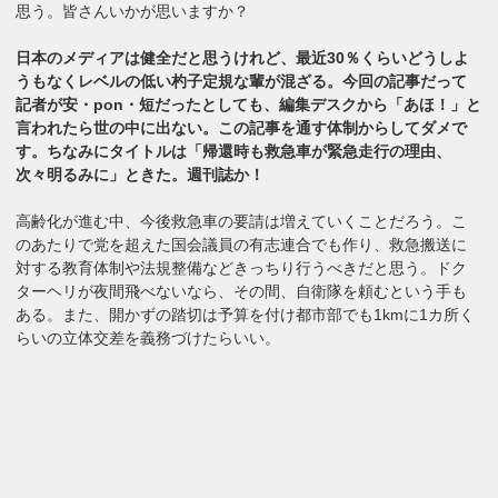
思う。皆さんいかが思いますか？
日本のメディアは健全だと思うけれど、最近30％くらいどうしよ
うもなくレベルの低い杓子定規な輩が混ざる。今回の記事だって
記者が安・pon・短だったとしても、編集デスクから「あほ！」と
言われたら世の中に出ない。この記事を通す体制からしてダメで
す。ちなみにタイトルは「帰還時も救急車が緊急走行の理由、
次々明るみに」ときた。週刊誌か！
高齢化が進む中、今後救急車の要請は増えていくことだろう。こ
のあたりで党を超えた国会議員の有志連合でも作り、救急搬送に
対する教育体制や法規整備などきっちり行うべきだと思う。ドク
ターヘリが夜間飛べないなら、その間、自衛隊を頼むという手も
ある。また、開かずの踏切は予算を付け都市部でも1kmに1カ所く
らいの立体交差を義務づけたらいい。