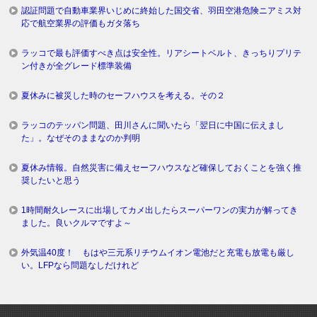
認証問題で自動車業界いじめに終始した国交省、羽田空港危険ニアミス対
応で航空業界の評価もガタ落ち
ラッコで最も評価すべき点は安全性。リアシートベルト、きっちりプリテ
ン付きが全グレード標準装備
夏休みに被災した時のセーフハウスを考える。その２
ラッコのテッパン問題、田川さんに聞いたら「翌日に中国に伝えまし
た」。なぜそのままなのか判明
夏休み情報。自然災害に備えセーフハウスなど確保しておくことを強く推
奨したいと思う
1時間耐久レースに出場してカメ出したらスーパーワンの実力が解ってき
ました。良いクルマですよ～
外気温40度！ もはや三元系リチウムイオン電池だと充電も放電も厳し
い。LFPなら問題なしだけれど