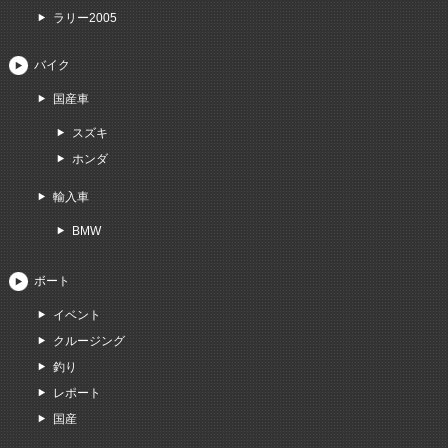
ラリー2005
バイク
国産車
スズキ
ホンダ
輸入車
BMW
ボート
イベント
クルージング
釣り
レポート
国産