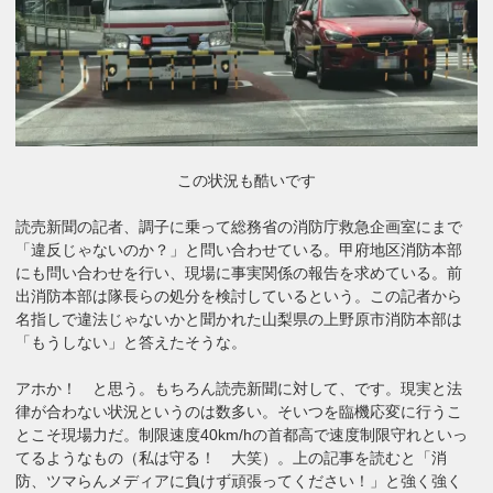
この状況も酷いです
読売新聞の記者、調子に乗って総務省の消防庁救急企画室にまで
「違反じゃないのか？」と問い合わせている。甲府地区消防本部
にも問い合わせを行い、現場に事実関係の報告を求めている。前
出消防本部は隊長らの処分を検討しているという。この記者から
名指しで違法じゃないかと聞かれた山梨県の上野原市消防本部は
「もうしない」と答えたそうな。
アホか！ と思う。もちろん読売新聞に対して、です。現実と法
律が合わない状況というのは数多い。そいつを臨機応変に行うこ
とこそ現場力だ。制限速度40km/hの首都高で速度制限守れといっ
てるようなもの（私は守る！ 大笑）。上の記事を読むと「消
防、ツマらんメディアに負けず頑張ってください！」と強く強く