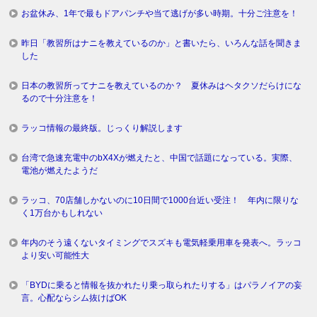
お盆休み、1年で最もドアパンチや当て逃げが多い時期。十分ご注意を！
昨日「教習所はナニを教えているのか」と書いたら、いろんな話を聞きま
した
日本の教習所ってナニを教えているのか？ 夏休みはヘタクソだらけにな
るので十分注意を！
ラッコ情報の最終版。じっくり解説します
台湾で急速充電中のbX4Xが燃えたと、中国で話題になっている。実際、
電池が燃えたようだ
ラッコ、70店舗しかないのに10日間で1000台近い受注！ 年内に限りな
く1万台かもしれない
年内のそう遠くないタイミングでスズキも電気軽乗用車を発表へ。ラッコ
より安い可能性大
「BYDに乗ると情報を抜かれたり乗っ取られたりする」はパラノイアの妄
言。心配ならシム抜けばOK