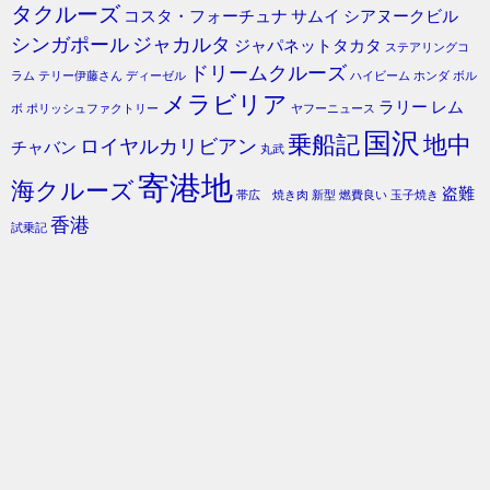
タクルーズ
コスタ・フォーチュナ
サムイ
シアヌークビル
シンガポール
ジャカルタ
ジャパネットタカタ
ステアリングコ
ドリームクルーズ
ラム
テリー伊藤さん
ディーゼル
ハイビーム
ホンダ
ボル
メラビリア
ラリー
レム
ボ
ポリッシュファクトリー
ヤフーニュース
国沢
乗船記
地中
ロイヤルカリビアン
チャバン
丸武
寄港地
海クルーズ
盗難
帯広 焼き肉
新型
燃費良い
玉子焼き
香港
試乗記