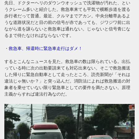
先日、ドクターヘリのダウンウオッシュで洗濯物が汚れた、とい
うクレーム多いと紹介した。救急車来ても平気で横断歩道を渡る
歩行者だって普通。最近、クルマまでアカン。中央分離帯あるよ
うな道路状況だと目の前の信号が赤であっても、ジワジワ前に出
ながら道を譲らないと救急車は通れない。じゃないと信号青にな
るまで待たなければならないです。
・
救急車、帰還時に緊急車走行はダメ！
するとこんなニュースを見た。救急車の数は限られている。出払
っている時に次の出動要請来ても対応出来ない。そこで救急搬送
した帰りに緊急自動車として走ったところ、読売新聞が「それは
違法じゃ無いか？」と突っ込んだ。消防法によれば救急搬送の対
象者を乗せていない限り緊急車としての要件を満たさない。原理
主義からすれば違法行為なのだ。