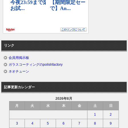
リンク
会員用掲示板
ガラスコーティングのpolishfactory
ネオチューン
記事更新カレンダー
2026年8月
月
火
水
木
金
土
日
1
2
3
4
5
6
7
8
9