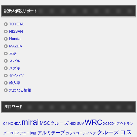
試乗＆解説リポート
TOYOTA
NISSAN
Honda
MAZDA
三菱
スバル
スズキ
ダイハツ
輸入車
気になる情報
注目ワード
mirai
WRC
MSCクルーズ
C4
HONDA
NSX
SUV
XC60D4
アウトラン
コス
クルーズ
アルミテープ
ダーPHEV
アニー伊藤
ガラスコーティング