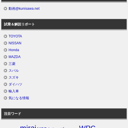
動画@kunisawa.net
試乗＆解説リポート
TOYOTA
NISSAN
Honda
MAZDA
三菱
スバル
スズキ
ダイハツ
輸入車
気になる情報
注目ワード
mirai