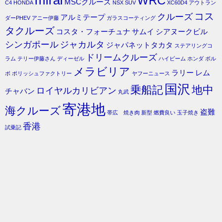
WRC
MSCクルーズ
C4
HONDA
NSX
SUV
XC60D4
アウトラン
コス
クルーズ
アルミテープ
ダーPHEV
アニー伊藤
ガラスコーティング
タクルーズ
コスタ・フォーチュナ
サムイ
シアヌークビル
シンガポール
ジャカルタ
ジャパネットタカタ
ステアリングコ
ドリームクルーズ
ラム
テリー伊藤さん
ディーゼル
ハイビーム
ホンダ
ボル
メラビリア
ラリー
レム
ボ
ポリッシュファクトリー
ヤフーニュース
国沢
乗船記
地中
ロイヤルカリビアン
チャバン
丸武
寄港地
海クルーズ
盗難
帯広 焼き肉
新型
燃費良い
玉子焼き
香港
試乗記