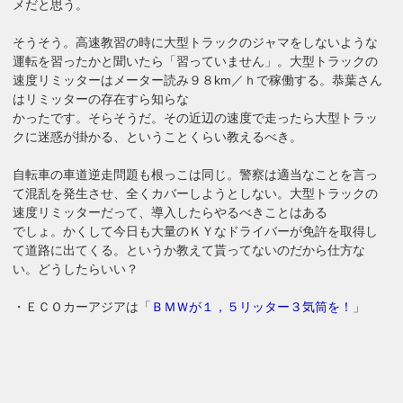
メだと思う。
そうそう。高速教習の時に大型トラックのジャマをしないような
運転を習ったかと聞いたら「習っていません」。大型トラックの
速度リミッターはメーター読み９８km／ｈで稼働する。恭葉さん
はリミッターの存在すら知らな
かったです。そらそうだ。その近辺の速度で走ったら大型トラッ
クに迷惑が掛かる、ということくらい教えるべき。
自転車の車道逆走問題も根っこは同じ。警察は適当なことを言っ
て混乱を発生させ、全くカバーしようとしない。大型トラックの
速度リミッターだって、導入したらやるべきことはある
でしょ。かくして今日も大量のＫＹなドライバーが免許を取得し
て道路に出てくる。というか教えて貰ってないのだから仕方な
い。どうしたらいい？
・ＥＣＯカーアジアは「
ＢＭＷが１，５リッター３気筒を！
」