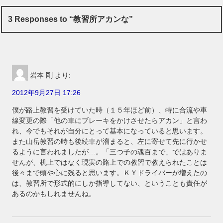
3 Responses to “教習所アカンな”
岩本 剛
より:
2012年9月27日 17:26
僕が路上教習を受けていた時（１５年ほど前）、特に合流や車
線変更の際「他の車にブレーキをかけさせたらアカン」と言わ
れ、今でもそれが自分にとって基本になっていると思います。
また山岳教習の時も後続車が溜まると、左に寄せて先に行かせ
るように言われましたが…。「三つ子の魂百まで」ではありま
せんが、机上ではなく現実の路上での教習で教えられたことは
後々まで頭や心に残ると思います。ＫＹドライバーが増えたの
は、教習所で形式的にしか指導してない、ということも責任が
あるのかもしれませんね。