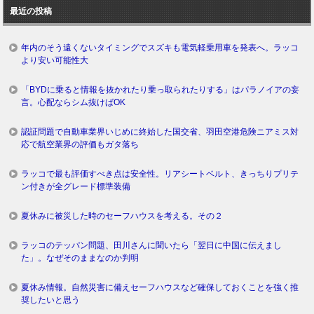
最近の投稿
グ
年内のそう遠くないタイミングでスズキも電気軽乗用車を発表へ。ラッコ
より安い可能性大
「BYDに乗ると情報を抜かれたり乗っ取られたりする」はパラノイアの妄
言。心配ならシム抜けばOK
認証問題で自動車業界いじめに終始した国交省、羽田空港危険ニアミス対
応で航空業界の評価もガタ落ち
ラッコで最も評価すべき点は安全性。リアシートベルト、きっちりプリテ
ン付きが全グレード標準装備
夏休みに被災した時のセーフハウスを考える。その２
ラッコのテッパン問題、田川さんに聞いたら「翌日に中国に伝えまし
た」。なぜそのままなのか判明
夏休み情報。自然災害に備えセーフハウスなど確保しておくことを強く推
奨したいと思う