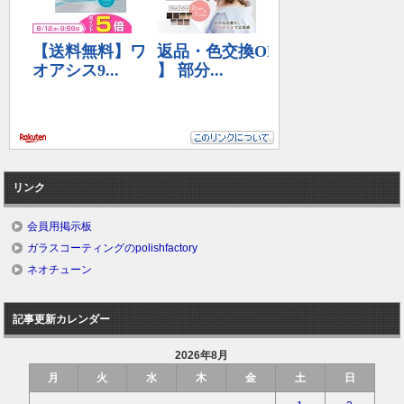
リンク
会員用掲示板
ガラスコーティングのpolishfactory
ネオチューン
記事更新カレンダー
2026年8月
月
火
水
木
金
土
日