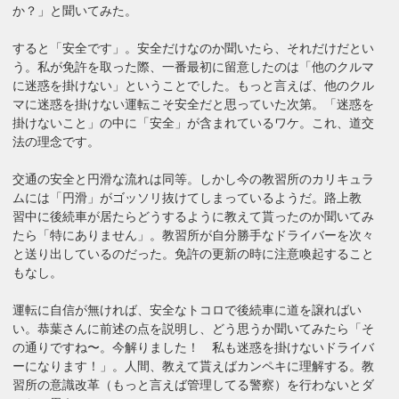
か？」と聞いてみた。
すると「安全です」。安全だけなのか聞いたら、それだけだとい
う。私が免許を取った際、一番最初に留意したのは「他のクルマ
に迷惑を掛けない」ということでした。もっと言えば、他のクル
マに迷惑を掛けない運転こそ安全だと思っていた次第。「迷惑を
掛けないこと」の中に「安全」が含まれているワケ。これ、道交
法の理念です。
交通の安全と円滑な流れは同等。しかし今の教習所のカリキュラ
ムには「円滑」がゴッソリ抜けてしまっているようだ。路上教
習中に後続車が居たらどうするように教えて貰ったのか聞いてみ
たら「特にありません」。教習所が自分勝手なドライバーを次々
と送り出しているのだった。免許の更新の時に注意喚起すること
もなし。
運転に自信が無ければ、安全なトコロで後続車に道を譲ればい
い。恭葉さんに前述の点を説明し、どう思うか聞いてみたら「そ
の通りですね〜。今解りました！ 私も迷惑を掛けないドライバ
ーになります！」。人間、教えて貰えばカンペキに理解する。教
習所の意識改革（もっと言えば管理してる警察）を行わないとダ