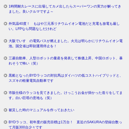
1時間耐久レースに出場してカメ出したらスーパーワンの実力が解ってき
ました。良いクルマですよ～
外気温40度！ もはや三元系リチウムイオン電池だと充電も放電も厳し
い。LFPなら問題なしだけれど
大阪でいすゞの電気バスが燃えました。火元は明らかにリチウムイオン電
池。国交省は即刻運用停止を！
三菱自動車、人型ロボットの量産を発表して株価上昇。中国ロボット、暴
れそうで怖い（笑）
黒船となったBYDラッコの対抗馬はダイハツの低コストハイブリッドと、
スズキの軽量電気自動車です
市販仕様のラッコを見てきました。けっこうお金が掛かった造りをしてま
す。白い巨塔の意地も（笑）
被災した時のマニュアルを作っておきたい
BYDラッコ、初年度の販売目標は1万台！ 直近のSAKURAの登録台数っ
て月販300台少々です