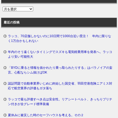
過
去
ロ
最近の投稿
グ
ラッコ、70店舗しかないのに10日間で1000台近い受注！ 年内に限りな
く1万台かもしれない
年内のそう遠くないタイミングでスズキも電気軽乗用車を発表へ。ラッコ
より安い可能性大
「BYDに乗ると情報を抜かれたり乗っ取られたりする」はパラノイアの妄
言。心配ならシム抜けばOK
認証問題で自動車業界いじめに終始した国交省、羽田空港危険ニアミス対
応で航空業界の評価もガタ落ち
ラッコで最も評価すべき点は安全性。リアシートベルト、きっちりプリテ
ン付きが全グレード標準装備
夏休みに被災した時のセーフハウスを考える。その２