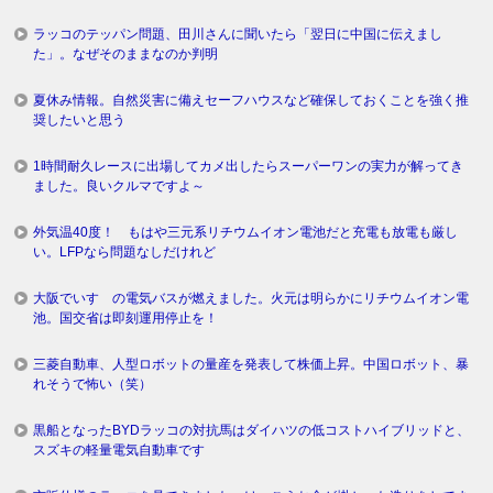
ラッコのテッパン問題、田川さんに聞いたら「翌日に中国に伝えまし
た」。なぜそのままなのか判明
夏休み情報。自然災害に備えセーフハウスなど確保しておくことを強く推
奨したいと思う
1時間耐久レースに出場してカメ出したらスーパーワンの実力が解ってき
ました。良いクルマですよ～
外気温40度！ もはや三元系リチウムイオン電池だと充電も放電も厳し
い。LFPなら問題なしだけれど
大阪でいすゞの電気バスが燃えました。火元は明らかにリチウムイオン電
池。国交省は即刻運用停止を！
三菱自動車、人型ロボットの量産を発表して株価上昇。中国ロボット、暴
れそうで怖い（笑）
黒船となったBYDラッコの対抗馬はダイハツの低コストハイブリッドと、
スズキの軽量電気自動車です