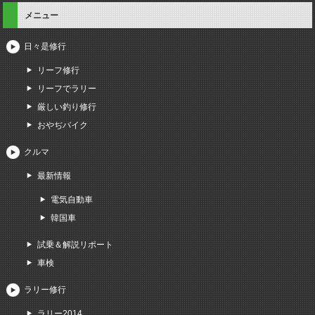
メニュー
日々是修行
リーフ修行
リーフでラリー
厳しい釣り修行
おやぢバイク
クルマ
最新情報
電気自動車
韓国車
試乗＆解説リポート
車検
ラリー修行
ラリー2014