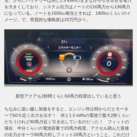
る。さらにバッテリーは同じ1.5 kWhのままながら引き出せる電力
を大きくしており、システム出力はノートの116馬力から136馬力
になっている。ノートを1500cc相当とすれば、1800ccくらいのイ
メージ。で、実質的な価格差は20万円少々。
新型アクアも2秒間くらい50馬力程度出していると思う
ちなみに追い越し加速をすると、エンジン停止時からだとモータ
ーで60％近く出力を出す！ 何と1.5 kWhの電池で最大2秒くらい
だろうけれど80馬力近く引き出しているのだった！ フィットの
場合、半分くらいの電池容量で20馬力程度。アクセル踏んだ直後
の出力がオーラ80馬力対しフィット20馬力ということ。これだけ