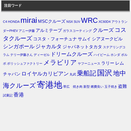
注目ワード
mirai
WRC
MSCクルーズ
C4
HONDA
NSX
SUV
XC60D4
アウトラン
コス
クルーズ
アルミテープ
ダーPHEV
アニー伊藤
ガラスコーティング
タクルーズ
コスタ・フォーチュナ
サムイ
シアヌークビル
シンガポール
ジャカルタ
ジャパネットタカタ
ステアリングコ
ドリームクルーズ
ラム
テリー伊藤さん
ディーゼル
ハイビーム
ホンダ
ボル
メラビリア
ラリー
レム
ボ
ポリッシュファクトリー
ヤフーニュース
国沢
乗船記
地中
ロイヤルカリビアン
チャバン
丸武
寄港地
海クルーズ
盗難
帯広 焼き肉
新型
燃費良い
玉子焼き
香港
試乗記