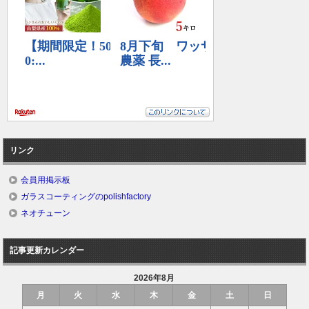
リンク
会員用掲示板
ガラスコーティングのpolishfactory
ネオチューン
記事更新カレンダー
2026年8月
月
火
水
木
金
土
日