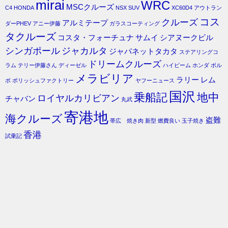
mirai
WRC
MSCクルーズ
C4
HONDA
NSX
SUV
XC60D4
アウトラン
コス
クルーズ
アルミテープ
ダーPHEV
アニー伊藤
ガラスコーティング
タクルーズ
コスタ・フォーチュナ
サムイ
シアヌークビル
シンガポール
ジャカルタ
ジャパネットタカタ
ステアリングコ
ドリームクルーズ
ラム
テリー伊藤さん
ディーゼル
ハイビーム
ホンダ
ボル
メラビリア
ラリー
レム
ボ
ポリッシュファクトリー
ヤフーニュース
国沢
乗船記
地中
ロイヤルカリビアン
チャバン
丸武
寄港地
海クルーズ
盗難
帯広 焼き肉
新型
燃費良い
玉子焼き
香港
試乗記