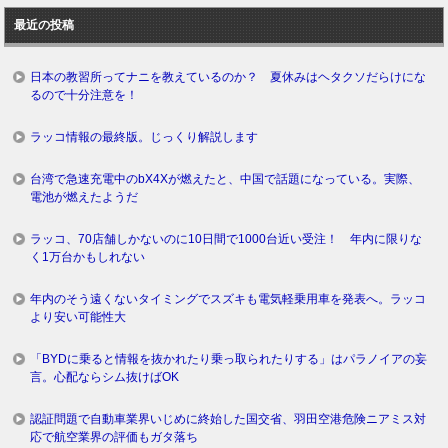
ロ
最近の投稿
グ
日本の教習所ってナニを教えているのか？ 夏休みはヘタクソだらけにな
るので十分注意を！
ラッコ情報の最終版。じっくり解説します
台湾で急速充電中のbX4Xが燃えたと、中国で話題になっている。実際、
電池が燃えたようだ
ラッコ、70店舗しかないのに10日間で1000台近い受注！ 年内に限りな
く1万台かもしれない
年内のそう遠くないタイミングでスズキも電気軽乗用車を発表へ。ラッコ
より安い可能性大
「BYDに乗ると情報を抜かれたり乗っ取られたりする」はパラノイアの妄
言。心配ならシム抜けばOK
認証問題で自動車業界いじめに終始した国交省、羽田空港危険ニアミス対
応で航空業界の評価もガタ落ち