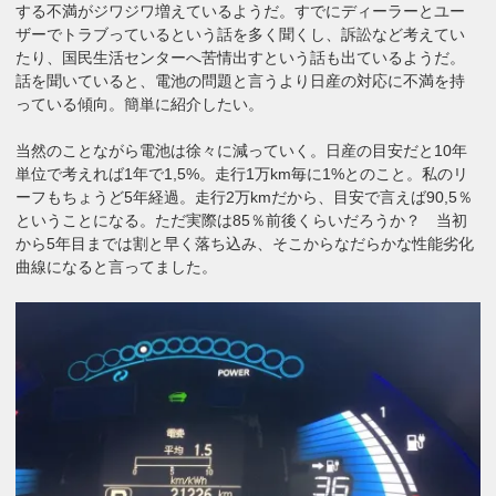
する不満がジワジワ増えているようだ。すでにディーラーとユー
ザーでトラブっているという話を多く聞くし、訴訟など考えてい
たり、国民生活センターへ苦情出すという話も出ているようだ。
話を聞いていると、電池の問題と言うより日産の対応に不満を持
っている傾向。簡単に紹介したい。
当然のことながら電池は徐々に減っていく。日産の目安だと10年
単位で考えれば1年で1,5%。走行1万km毎に1%とのこと。私のリ
ーフもちょうど5年経過。走行2万kmだから、目安で言えば90,5％
ということになる。ただ実際は85％前後くらいだろうか？ 当初
から5年目までは割と早く落ち込み、そこからなだらかな性能劣化
曲線になると言ってました。