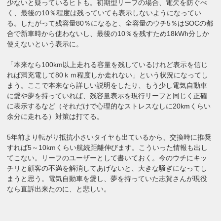
少ないと疑っているヒトも。初期型リーフの場合、電欠を防ぐべ
く、最後の10％程度は残っていても表示しないようになってい
る。したがって残容量80％になると、全容量のウチ5％はSOCの都
合で新車時から使わないし、最後の10％を残すため18kWh分しか
使えないという表示に。
「本来なら100km以上走れる容量を残しているけれど表示を信じ
れば満充電して80ｋｍ程度しか走れない」という状況になってし
まう。ここで本来なら詳しい説明をしたり、もう少し電気自動車
に愛や夢を持っていれば、残容量表示を現行リーフと同じく正確
に表示するなど（それだけで心理的なストレスなしに20kmくらい
余分に走れる）対策は打てる。
5年前より転がり抵抗小さいタイヤも出ているから、交換時に推奨
すれば5～10kmくらい航続距離伸びます。こういった情報も出し
てこない。リーフのユーザーとして書いておく。今のウチにキッ
チリと顧客の不満を解消してあげないと、大きな騒ぎになってし
まうと思う。電気自動車を愛し、夢を持っていた志賀さんが現役
なら直訴出来たのに、と悲しい。