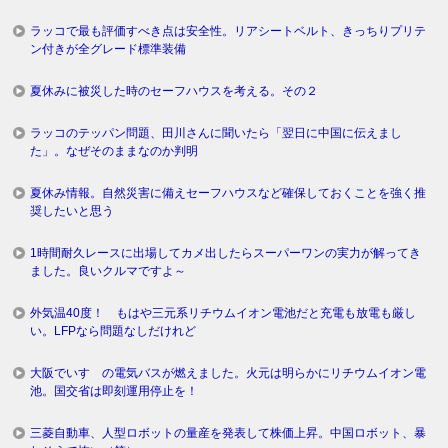
ラッコで最も評価すべき点は安全性。リアシートベルト、きっちりプリテ
ン付きが全グレード標準装備
夏休みに被災した時のセーフハウスを考える。その２
ラッコのテッパン問題、田川さんに聞いたら「翌日に中国に伝えまし
た」。なぜそのままなのか判明
夏休み情報。自然災害に備えセーフハウスなど確保しておくことを強く推
奨したいと思う
1時間耐久レースに出場してカメ出したらスーパーワンの実力が解ってき
ました。良いクルマですよ～
外気温40度！ もはや三元系リチウムイオン電池だと充電も放電も厳し
い。LFPなら問題なしだけれど
大阪でいすゞの電気バスが燃えました。火元は明らかにリチウムイオン電
池。国交省は即刻運用停止を！
三菱自動車、人型ロボットの量産を発表して株価上昇。中国ロボット、暴