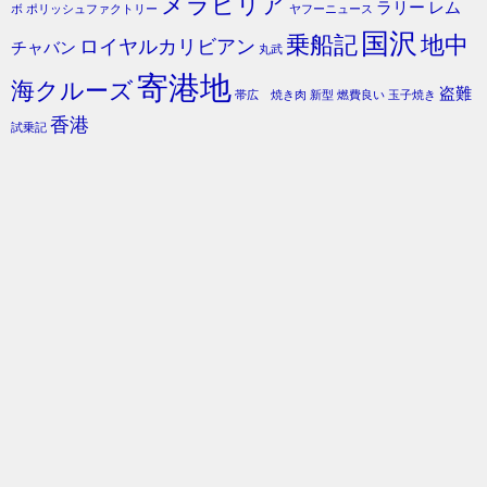
メラビリア
ラリー
レム
ボ
ポリッシュファクトリー
ヤフーニュース
国沢
乗船記
地中
ロイヤルカリビアン
チャバン
丸武
寄港地
海クルーズ
盗難
帯広 焼き肉
新型
燃費良い
玉子焼き
香港
試乗記