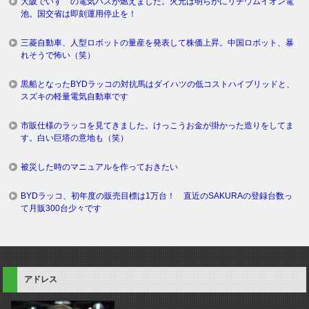
大阪でいすゞの電気バスが燃えました。火元は明らかにリチウムイオン電
池。国交省は即刻運用停止を！
三菱自動車、人型ロボットの量産を発表して株価上昇。中国ロボット、暴
れそうで怖い（笑）
黒船となったBYDラッコの対抗馬はダイハツの低コストハイブリッドと、
スズキの軽量電気自動車です
市販仕様のラッコを見てきました。けっこうお金が掛かった造りをしてま
す。白い巨塔の意地も（笑）
被災した時のマニュアルを作っておきたい
BYDラッコ、初年度の販売目標は1万台！ 直近のSAKURAの登録台数っ
て月販300台少々です
アドレス