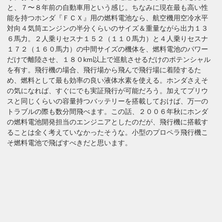
と、７〜８年前の自動車用という感じ。ちなみに現在最も高い性
能を持つホンダ『ＦＣＸ』用の燃料電池なら、航空機用空冷水平
対向４気筒エンジンの半分くらいのサイズ＆重量ながら出力１３
６馬力。２人乗りセスナ１５２（１１０馬力）と４人乗りセスナ
１７２（１６０馬力）の中間サイズの機体を、燃料電池のパワー
だけで離陸させ、１８０km以上で巡航させるだけのポテンシャル
を有す。飛行機の場合、飛行場から飛んで飛行場に着陸するた
め、燃料として最も効率の良い液体水素を使える。ホンダさえそ
の気になれば、すぐにでも実証飛行が可能だろう。加えてプリウ
スと同じくらいの容量持つバッテリーを搭載しておけば、万一の
トラブルの際も数分間飛べます。この話、２００６年秋にホンダ
の燃料電池開発担当のエンジニアとしたのだが、飛行機に搭載す
ることは全く考えていなかったそうな。小型のプロペラ飛行機こ
そ燃料電池で飛ばすべきだと思います。