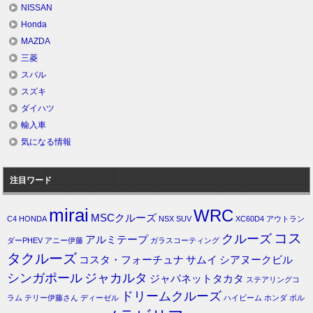
NISSAN
Honda
MAZDA
三菱
スバル
スズキ
ダイハツ
輸入車
気になる情報
注目ワード
mirai
WRC
MSCクルーズ
C4
HONDA
NSX
SUV
XC60D4
アウトラン
コス
クルーズ
アルミテープ
ダーPHEV
アニー伊藤
ガラスコーティング
タクルーズ
コスタ・フォーチュナ
サムイ
シアヌークビル
シンガポール
ジャカルタ
ジャパネットタカタ
ステアリングコ
ドリームクルーズ
ラム
テリー伊藤さん
ディーゼル
ハイビーム
ホンダ
ボル