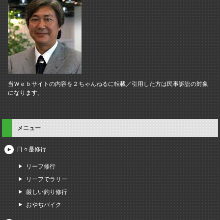
当Ｗｅｂサイトの内容を２ちゃんねるに転載／引用した方は民事訴訟の対象
になります。
メニュー
日々是修行
リーフ修行
リーフでラリー
厳しい釣り修行
おやぢバイク