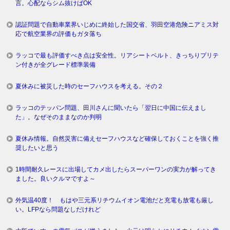
言。心配ならシム抜けばOK
認証問題で自動車業界いじめに終始した国交省、羽田空港危険ニアミス対
応で航空業界の評価もガタ落ち
ラッコで最も評価すべき点は安全性。リアシートベルト、きっちりプリテ
ン付きが全グレード標準装備
夏休みに被災した時のセーフハウスを考える。その２
ラッコのテッパン問題、田川さんに聞いたら「翌日に中国に伝えまし
た」。なぜそのままなのか判明
夏休み情報。自然災害に備えセーフハウスなど確保しておくことを強く推
奨したいと思う
1時間耐久レースに出場してカメ出したらスーパーワンの実力が解ってき
ました。良いクルマですよ～
外気温40度！ もはや三元系リチウムイオン電池だと充電も放電も厳し
い。LFPなら問題なしだけれど