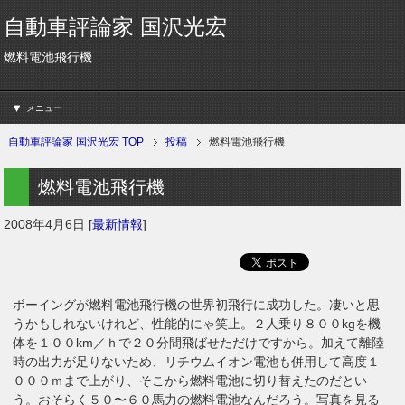
自動車評論家 国沢光宏
燃料電池飛行機
メニュー
自動車評論家 国沢光宏 TOP
投稿
燃料電池飛行機
燃料電池飛行機
2008年4月6日
[
最新情報
]
ボーイングが燃料電池飛行機の世界初飛行に成功した。凄いと思
うかもしれないけれど、性能的にゃ笑止。２人乗り８００kgを機
体を１００km／ｈで２０分間飛ばせただけですから。加えて離陸
時の出力が足りないため、リチウムイオン電池も併用して高度１
０００ｍまで上がり、そこから燃料電池に切り替えたのだとい
う。おそらく５０〜６０馬力の燃料電池なんだろう。写真を見る