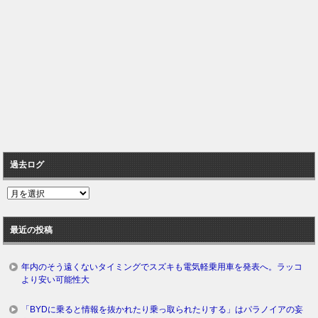
過去ログ
過
去
ロ
最近の投稿
グ
年内のそう遠くないタイミングでスズキも電気軽乗用車を発表へ。ラッコ
より安い可能性大
「BYDに乗ると情報を抜かれたり乗っ取られたりする」はパラノイアの妄