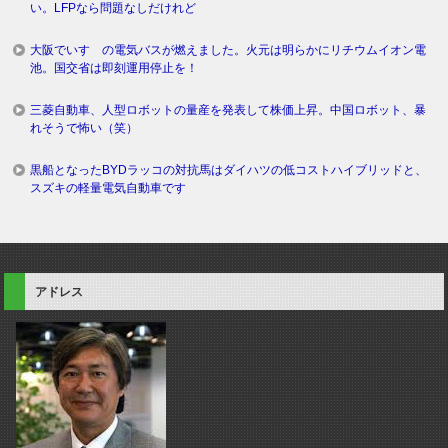
い。LFPなら問題なしだけれど
大阪でいすゞの電気バスが燃えました。火元は明らかにリチウムイオン電
池。国交省は即刻運用停止を！
三菱自動車、人型ロボットの量産を発表して株価上昇。中国ロボット、暴
れそうで怖い（笑）
黒船となったBYDラッコの対抗馬はダイハツの低コストハイブリッドと、
スズキの軽量電気自動車です
アドレス