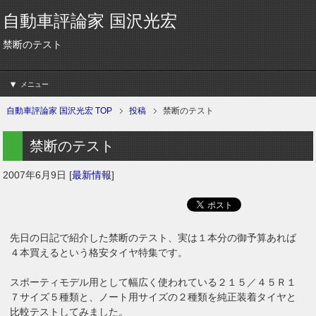
自動車評論家 国沢光宏
禁断のテスト
メニュー
自動車評論家 国沢光宏 TOP
投稿
禁断のテスト
禁断のテスト
2007年6月9日
[
最新情報
]
先日の日記で紹介した禁断のテスト、実は１本分の御予算あれば
４本買えるという格安タイヤ特集です。
スポーティモデル用として幅広く使われている２１５／４５Ｒ１
７サイズ５種類と、ノート用サイズの２種類を純正装着タイヤと
比較テストしてみました。