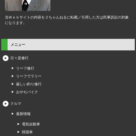
当Ｗｅｂサイトの内容を２ちゃんねるに転載／引用した方は民事訴訟の対象
になります。
メニュー
日々是修行
リーフ修行
リーフでラリー
厳しい釣り修行
おやぢバイク
クルマ
最新情報
電気自動車
韓国車