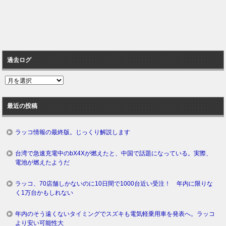
過去ログ
過
去
ロ
最近の投稿
グ
ラッコ情報の最終版。じっくり解説します
台湾で急速充電中のbX4Xが燃えたと、中国で話題になっている。実際、
電池が燃えたようだ
ラッコ、70店舗しかないのに10日間で1000台近い受注！ 年内に限りな
く1万台かもしれない
年内のそう遠くないタイミングでスズキも電気軽乗用車を発表へ。ラッコ
より安い可能性大