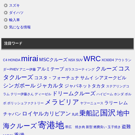
スズキ
ダイハツ
輸入車
気になる情報
注目ワード
mirai
WRC
MSCクルーズ
C4
HONDA
NSX
SUV
XC60D4
アウトラン
コス
クルーズ
アルミテープ
ダーPHEV
アニー伊藤
ガラスコーティング
タクルーズ
コスタ・フォーチュナ
サムイ
シアヌークビル
シンガポール
ジャカルタ
ジャパネットタカタ
ステアリングコ
ドリームクルーズ
ラム
テリー伊藤さん
ディーゼル
ハイビーム
ホンダ
ボル
メラビリア
ラリー
レム
ボ
ポリッシュファクトリー
ヤフーニュース
国沢
乗船記
地中
ロイヤルカリビアン
チャバン
丸武
寄港地
海クルーズ
盗難
帯広 焼き肉
新型
燃費良い
玉子焼き