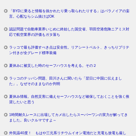
「BYDに乗ると情報を抜かれたり乗っ取られたりする」はパラノイアの妄
言。心配ならシム抜けばOK
認証問題で自動車業界いじめに終始した国交省、羽田空港危険ニアミス対
応で航空業界の評価もガタ落ち
ラッコで最も評価すべき点は安全性。リアシートベルト、きっちりプリテ
ン付きが全グレード標準装備
夏休みに被災した時のセーフハウスを考える。その２
ラッコのテッパン問題、田川さんに聞いたら「翌日に中国に伝えまし
た」。なぜそのままなのか判明
夏休み情報。自然災害に備えセーフハウスなど確保しておくことを強く推
奨したいと思う
1時間耐久レースに出場してカメ出したらスーパーワンの実力が解ってき
ました。良いクルマですよ～
外気温40度！ もはや三元系リチウムイオン電池だと充電も放電も厳し