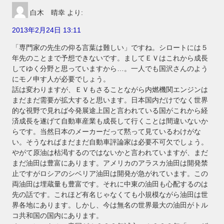
白木 晴幸
より:
2013年2月24日 13:11
「専門家の先生の仰る言葉は難しい」ですね。シロートには５
年先のことまで予想できないです。ましてＥＶはこれから成長
してゆく分野と思っていますから…。一人でも国沢さんのよう
にモノ申す人が必要でしょう。
話は変わりますが、ＥＶもさることながら内燃機関エンジンは
まだまだ需要が拡大すると思います。日本国内だけでなく世界
的な視野で見れば今発展途上国と言われている国がこれから経
済成長を遂げて自動車産業も成長して行くことは間違いないか
らです。当然日本のメーカーだって黙って見ているわけがな
い。そうなればまだまだ自動車評論家は必要不可欠でしょう。
やがて原油は枯渇するのではないかと言われていますが、まだ
まだ油田は豊富にあります。アメリカのアラスカ油田は開発禁
止ですがロシアのシベリア油田は開発が急がれています。この
両油田は埋蔵量も豊富です。それに中東の油田も心配するのは
先の話です。これほど有名じゃなくても小規模ながら油田は世
界各地にあります。しかし、今は無名の世界最大の油田がトル
コ共和国の国内にあります。