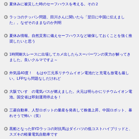
夏休みに被災した時のセーフハウスを考える。その２
ラッコのテッパン問題、田川さんに聞いたら「翌日に中国に伝えまし
た」。なぜそのままなのか判明
夏休み情報。自然災害に備えセーフハウスなど確保しておくことを強く推
奨したいと思う
1時間耐久レースに出場してカメ出したらスーパーワンの実力が解ってき
ました。良いクルマですよ～
外気温40度！ もはや三元系リチウムイオン電池だと充電も放電も厳し
い。LFPなら問題なしだけれど
大阪でいすゞの電気バスが燃えました。火元は明らかにリチウムイオン電
池。国交省は即刻運用停止を！
三菱自動車、人型ロボットの量産を発表して株価上昇。中国ロボット、暴
れそうで怖い（笑）
黒船となったBYDラッコの対抗馬はダイハツの低コストハイブリッドと、
スズキの軽量電気自動車です