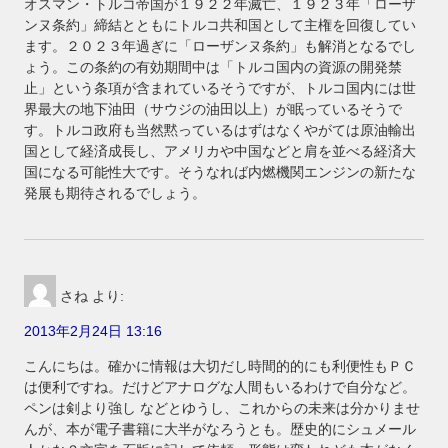
オスマン・トルコ帝国が１９２２年滅亡、１９２３年「ローザ
ンヌ条約」締結とともにトルコ共和国として主権を回復してい
ます。２０２３年過ぎに「ローザンヌ条約」も解消となるでし
ょう。この条約の有効期間中は「トルコ国内の資源の開発禁
止」という条項が含まれているそうですが、トルコ国内には世
界最大の地下油田（サウジの油田以上）が眠っているそうで
す。トルコ政府も当然黙っているはずはなくやがては原油輸出
国として経済成長し、アメリカや中国などと肩を並べる経済大
国になる可能性大です。そうなれば内燃機関エンジンの新たな
発展も期待されるでしょう。
さね
より:
2013年2月24日 13:16
こんにちは。確かに情報は大切だし時間的的にも利便性もＰＣ
は便利ですね。だけどアナログな人間もいるわけで自分など。
ペンは剣より強し などとゆうし、これからの未来は分かりませ
んが、本が電子書籍に大半がなろうとも。歴史的にシュメール