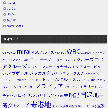
スバル
スズキ
ダイハツ
輸入車
気になる情報
注目ワード
mirai
WRC
MSCクルーズ
C4
HONDA
NSX
SUV
XC60D4
アウトラン
コス
クルーズ
アルミテープ
ダーPHEV
アニー伊藤
ガラスコーティング
タクルーズ
コスタ・フォーチュナ
サムイ
シアヌークビル
シンガポール
ジャカルタ
ジャパネットタカタ
ステアリングコ
ドリームクルーズ
ラム
テリー伊藤さん
ディーゼル
ハイビーム
ホンダ
ボル
メラビリア
ラリー
レム
ボ
ポリッシュファクトリー
ヤフーニュース
国沢
乗船記
地中
ロイヤルカリビアン
チャバン
丸武
寄港地
海クルーズ
盗難
帯広 焼き肉
新型
燃費良い
玉子焼き