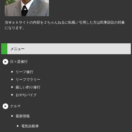
当Ｗｅｂサイトの内容を２ちゃんねるに転載／引用した方は民事訴訟の対象
になります。
メニュー
日々是修行
リーフ修行
リーフでラリー
厳しい釣り修行
おやぢバイク
クルマ
最新情報
電気自動車