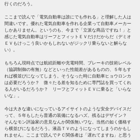
行くのだろう。
ここまで読んで「電気自動車は誰にでも作れる」と理解した人は
間違いです。優れた電気自動車を作れる企業って自動車メーカー
しかありません。というのも、今まで「立派な商品ですね！」と
感じた電気自動車はリーフとフィットＥＶだけだからだ（デミオ
ＥＶもけっこう良いかもしれないがジックリ乗らないと解らな
い）。
もちろん現時点では航続距離や充電時間、ブレーキの技術レベル
（協調制御の有無）などといった性能差があるものの、５年もす
れば横並びになってしまう。そうなった時に自動車ヒョウロンカ
は必要だろうか？ 微々たる差を知るために専門誌を買ってくれ
る人がいるだろうか？ リーフとフィットＥＶに乗ると「いらな
いな」。
今は大きな違いになっているアイサイトのような安全デバイスだ
って、５年もしたら普通の装備になるハズ。残るはデザイン？
そんなモン評論家の意見なんか関係無いワな。当然の如く価格す
ら横並びになるだろう。液晶ＴＶのようになってしまうのかもし
れません。ここまで読んでＰＣ関係者は「遅れてますね」と思う