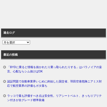
過去ログ
過
去
ロ
最近の投稿
グ
「BYDに乗ると情報を抜かれたり乗っ取られたりする」はパラノイアの妄
言。心配ならシム抜けばOK
認証問題で自動車業界いじめに終始した国交省、羽田空港危険ニアミス対
応で航空業界の評価もガタ落ち
ラッコで最も評価すべき点は安全性。リアシートベルト、きっちりプリテ
ン付きが全グレード標準装備