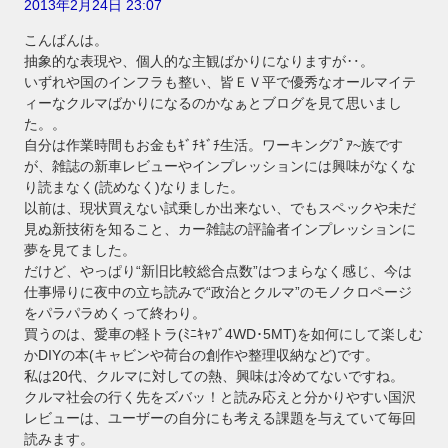
2013年2月24日 23:07
こんばんは。
抽象的な表現や、個人的な主観ばかりになりますが‥。
いずれや国のインフラも整い、皆ＥＶ平で優秀なオールマイテ
ィーなクルマばかりになるのかなぁとブログを見て思いまし
た。。
自分は作業時間もお金もｷﾞﾁｷﾞﾁ生活。ワーキングﾌﾟｱ~族です
が、雑誌の新車レビューやインプレッションには興味がなくな
り読まなく(読めなく)なりました。
以前は、現状買えない試乗しか出来ない、でもスペックや未だ
見ぬ新技術を知ること、カー雑誌の評論者インプレッションに
夢を見てました。
だけど、やっぱり“新旧比較総合点数”はつまらなく感じ、今は
仕事帰りに夜中の立ち読みで“政治とクルマ”のモノクロページ
をパラパラめくって終わり。
買うのは、愛車の軽トラ(ﾐﾆｷｬﾌﾞ4WD･5MT)を如何にして楽しむ
かDIYの本(キャビンや荷台の創作や整理収納など)です。
私は20代、クルマに対しての熱、興味は冷めてないですね。
クルマ社会の行く先をズバッ！と読み応えと分かりやすい国沢
レビューは、ユーザーの自分にも考える課題を与えていて毎回
読みます。