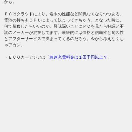
かも。
ＰＣはクラウドにより、端末の性能など関係なくなりつつある。
電池の持ちもＣＰＵによって決まってきちゃう。となった時に、
何で勝負したらいいのか。興味深いことにＰＣを見たら好調と不
調のメーカーが混在してます。最終的には価格と信頼性と耐久性
とアフターサービスで決まってくるのだろう。今から考えなくち
ゃアカン。
・ＥＣＯカーアジアは「
急速充電料金
は１回千円以上？
」