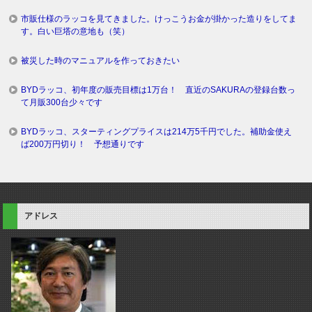
市販仕様のラッコを見てきました。けっこうお金が掛かった造りをしてま
す。白い巨塔の意地も（笑）
被災した時のマニュアルを作っておきたい
BYDラッコ、初年度の販売目標は1万台！ 直近のSAKURAの登録台数っ
て月販300台少々です
BYDラッコ、スターティングプライスは214万5千円でした。補助金使え
ば200万円切り！ 予想通りです
アドレス