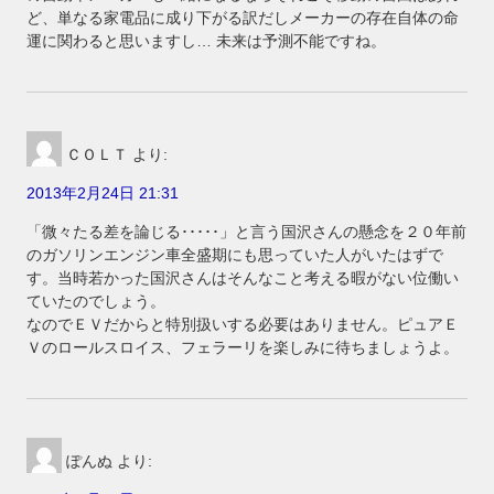
ど、単なる家電品に成り下がる訳だしメーカーの存在自体の命
運に関わると思いますし… 未来は予測不能ですね。
ＣＯＬＴ
より:
2013年2月24日 21:31
「微々たる差を論じる･････」と言う国沢さんの懸念を２０年前
のガソリンエンジン車全盛期にも思っていた人がいたはずで
す。当時若かった国沢さんはそんなこと考える暇がない位働い
ていたのでしょう。
なのでＥＶだからと特別扱いする必要はありません。ピュアＥ
Ｖのロールスロイス、フェラーリを楽しみに待ちましょうよ。
ぽんぬ
より: