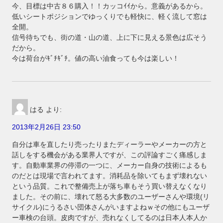
今、目標は中古８６購入！！カッコｲｲから。意義があるから。
低いシートポジションでゆっくりでも軽快に、軽く流して窓は
全開。
信号待ちでも、街の道・山の道、上に下に見える景色は広そう
だから。
今は荷台がｷﾞﾁｷﾞﾁ。値の高い油食っても今は楽しい！
はる
より:
2013年2月26日 23:50
自分は車を直したり売ったりまたディーラーやメーカーの方と
話しをする機会がある業界人ですが、この評論すごく痛感しま
す。自動車業界の停滞の一つに、メーカー自身の技術によるも
のだとは現場で言われてます。消耗品を除いてもまず壊れない
という品質。これで整備売上が落ち車もそう買い替えなくなり
ました。その前に、壊れて怒る大多数のユーザーさんや環境(リ
サイクル)にうるさい団体さんがいますよねｗその他にもユーザ
ー車検の台頭。皮肉ですが、売れなくしてるのは日本人本人か