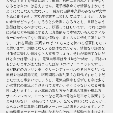
人かな？文字を石版に記して依頼、形態は変われども本がなく
なるとは自分には思えません。電子機器全てが情報をまかなう
ようになるなんて危ないし… 確かに自動車業界のみならず文章
を紙に刷り込む、本や雑誌業界は苦しい立場でしょうが… 人類
の未来がどのようになろうと少数派になろうとも、書籍とゆう
形態は捨てるべきでないし、頑張ってほしいです。 それには特
に評論などを職業にする人は真摯的かつ本物のいろんなフィル
ターのかかってない貴重な情報を、多くの人に伝えてほしいで
す。 それを可能に実現すればＰＣなんかと比べる必要性もない
と思います。別物になりえる媒体なのだから。情報なり評論な
り価値に等しい値段なら大丈夫でしょう。それが出来てないだ
けと自分は思います。 電気自動車は乗り味が一緒か…。困るの
も分かりますがまだ始まったばかりのパワーユニットですし、
まだ既存のガソリン車、クリーンディーゼルやＰＨＶなどが低
燃費や地球資源問題、環境問題の混乱期？な時代ですからまだ
まだ伝える事多いでしょうし。電気自動車も必ずしも今は多く
が次世代の主流と予測されてますが、そうじゃないくなる可能
性もありますし。また車体の造り方から電池の進歩や積み方、
サスペンション、モーターなど既存の電池自動車から激変する
とも限らない… 頑張ってください。全てが同じになったらか…
ならない事に真剣に自動車メーカーは頑張ると思います。どこ
の自動車メーカーも一緒になるならそれこそ移動の自由はあれ