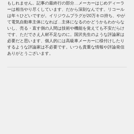
もしれません。記事の最終行の部分…メーカーはじめディーラ
ーは相当やり尽くしています、だから深刻なんです。リコール
は年々ひどいですが。イリジウムプラグが20万キロ持ち、やが
て電気自動車主体になれば…主体になるのかどうかもわからな
いし、売る・直す側の人間は技術や機能を覚えても不安だらけ
です、ただでさえ人材不足なのに。国沢先生のような評論家は
必要だと思います、個人的には高級車メーカーに様付けしたり
するような評論家は不必要です。いつも貴重な情報や評論発信
ありがとうございます。