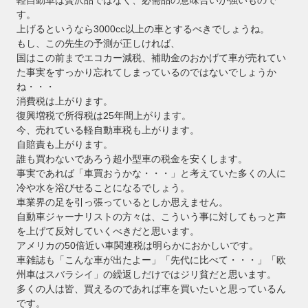
す。
上げるというなら3000cc以上の車とするべきでしょうね。
もし、この先生の予測が正しければ、
国はこの前までエコカー減税、補助金のおかげて車が売れてい
た事実をすっかり忘れてしまっているのではないでしょうか
ね・・・
消費税は上がります。
復興増税で所得税は25年間上がります。
今、売れている軽自動車税も上がります。
自賠責も上がります。
誰も買わないであろう超小型車の税金を安くします。
事実であれば「車買おうかな・・・」と考えていた多くの人に
冷や水を浴びせることになるでしょう。
車業界の足を引っ張っているとしか思えません。
自動車ジャーナリストの方々は、こういう事に対してもっと声
を上げて反対していくべきだと思います。
アメリカの50倍近い車関連税は明らかにおかしいです。
車雑誌も「こんな車が出たよー」「先代に比べて・・・」「欧
州車はスバラシイ」の繰返しだけではジリ貧だと思います。
多くの人は皆、買えるのであれば車を買いたいと思っているん
です。