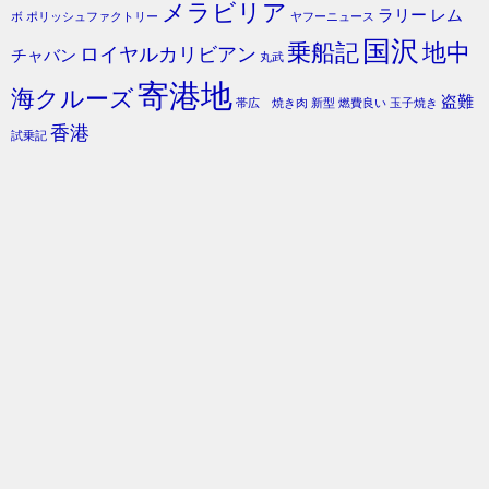
メラビリア
ラリー
レム
ボ
ポリッシュファクトリー
ヤフーニュース
国沢
乗船記
地中
ロイヤルカリビアン
チャバン
丸武
寄港地
海クルーズ
盗難
帯広 焼き肉
新型
燃費良い
玉子焼き
香港
試乗記