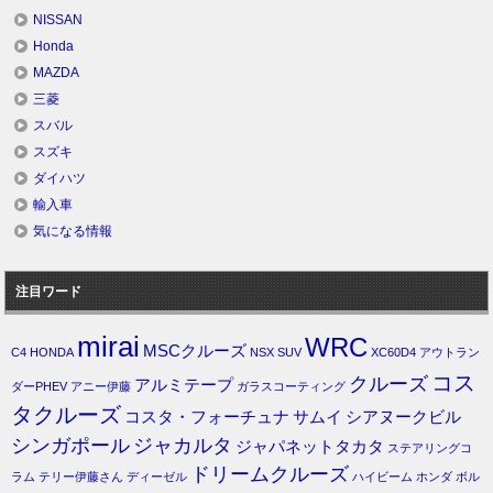
NISSAN
Honda
MAZDA
三菱
スバル
スズキ
ダイハツ
輸入車
気になる情報
注目ワード
mirai
WRC
MSCクルーズ
C4
HONDA
NSX
SUV
XC60D4
アウトラン
コス
クルーズ
アルミテープ
ダーPHEV
アニー伊藤
ガラスコーティング
タクルーズ
コスタ・フォーチュナ
サムイ
シアヌークビル
シンガポール
ジャカルタ
ジャパネットタカタ
ステアリングコ
ドリームクルーズ
ラム
テリー伊藤さん
ディーゼル
ハイビーム
ホンダ
ボル