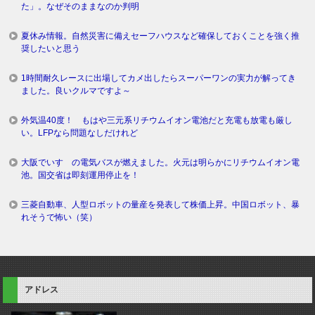
た」。なぜそのままなのか判明
夏休み情報。自然災害に備えセーフハウスなど確保しておくことを強く推
奨したいと思う
1時間耐久レースに出場してカメ出したらスーパーワンの実力が解ってき
ました。良いクルマですよ～
外気温40度！ もはや三元系リチウムイオン電池だと充電も放電も厳し
い。LFPなら問題なしだけれど
大阪でいすゞの電気バスが燃えました。火元は明らかにリチウムイオン電
池。国交省は即刻運用停止を！
三菱自動車、人型ロボットの量産を発表して株価上昇。中国ロボット、暴
れそうで怖い（笑）
アドレス