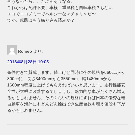
そうなったら。。たぶんそうなる。
これからは免許不要、車検、重量税も自転車税？もない
エコでエコノミーでヘルシーな＜チャリ＞だ〜
てか、庶民はもう織り込み済みか？
Romeo
より:
2013年8月28日 10:05
条件付きで賛成します。値上げと同時に今の規格を660ccから
800ccに、長さ3400mmから3550mm、幅1480mmから
1600mm程度に上げてもらえればいいと思います。走行性能安
全性が大幅に改善するでしょうし、魅力的な車がたくさん増え
るかもしれません。そのぐらいの規格にすれば日本の優秀な軽
自動車を海外にもどんどん輸出でき生産台数も増え値段も下が
るかもしれません。