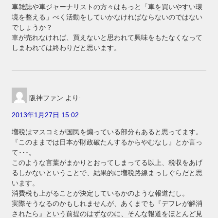
車雑誌や車ジャーナリストの方々はもっと「車を買いやすい環
境を整える」べく活動をしていかなければならないのではない
でしょうか？
車が売れなければ、買えないと思われて興味をもたなくなって
しまわれては終わりだと思います。
阪神ファン
より:
2013年1月27日 15:02
増税はマスコミが国民を煽っている部分もあると思ってます。
『このままでは日本が財政破たんするからやむなし』とか言っ
て･･･。
このような言葉がまかりとおってしまってる以上、税収をあげ
るしかないということで、結果的に増税路線まっしぐらだと思
います。
消費税も上がることが決定しているかのような報道だし。
実際そうなるのかもしれませんが、あくまでも『デフレが解消
されたら』という前提のはずなのに、そんな報道をほとんど見