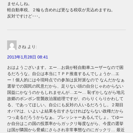
ませんしね。
軽自動車税、２輪も含めれば更なる税収が見込めますね。
反対ですけど･･･。
さね
より:
2013年1月28日 08:41
おはようございます。エー…お袋が軽自動車ユーザーなので困
るだろうな。自公は本当にＴＰＰ推進するんでしょうか…エ
ー！個人的には今現時点での参加は反対派なので なんだかなぁ
選挙での国民の民意だから、足りない頭の自分じゃわからない
国益にかなうのかもしれませんが…エ〜… 恥ずかしながら地元
故郷のボンボン世襲政治屋総理ですが、のらりくらりかわして
る、であってほしい。自公にも反対の人いるだろうし。２期目
オバマは、いよいよ結果を出すさなければならない政権だから
つっ走るだろうからなぁ。プレッシャーあるんでしょ。てゆー
か自分はこの国の投票率からガックリ毎度ながら、今度の選挙
は国が隣国から脅威にさらされ非常事態なのにガックリ… 最近