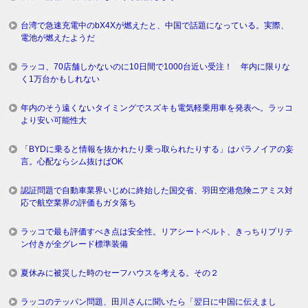
台湾で急速充電中のbX4Xが燃えたと、中国で話題になっている。実際、
電池が燃えたようだ
ラッコ、70店舗しかないのに10日間で1000台近い受注！ 年内に限りな
く1万台かもしれない
年内のそう遠くないタイミングでスズキも電気軽乗用車を発表へ。ラッコ
より安い可能性大
「BYDに乗ると情報を抜かれたり乗っ取られたりする」はパラノイアの妄
言。心配ならシム抜けばOK
認証問題で自動車業界いじめに終始した国交省、羽田空港危険ニアミス対
応で航空業界の評価もガタ落ち
ラッコで最も評価すべき点は安全性。リアシートベルト、きっちりプリテ
ン付きが全グレード標準装備
夏休みに被災した時のセーフハウスを考える。その２
ラッコのテッパン問題、田川さんに聞いたら「翌日に中国に伝えまし