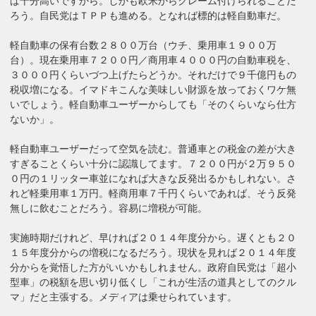
ば十分高いですから。しかも欧米からクレーム付けられることだ
ろう。自民党はＴＰＰも進める。となれば標的は軽自動車だ。
軽自動車の保有台数２８００万台（ウチ、乗用車１９００万
台）。現在乗用車７２００円／商用車４０００円の自動車税を、
３０００円くらいづつ上げたらどうか。それだけで９千億円もの
税収増になる。イマドキこんな美味しい財源を放っておくワケ無
いでしょう。軽自動車ユーザーからしても「そのくらいなら仕方
ないか」。
軽自動車ユーザーだって空気を読む。普通車との税金の差が大き
すぎることくらい十分に認識してます。７２００円が２万９５０
０円の１リッター車並になれば大きな反発出るかもしれない。さ
れど軽乗用車１万円。軽商用車７千円くらいであれば、そう反発
無しに飲むことだろう。容易に増税が可能。
実施時期だけれど、早ければ２０１４年度分から。遅くとも２０
１５年度分からの増税になるだろう。現状を見れば２０１４年度
分からを覚悟した方がいいかもしれません。政府自民党は「超小
型車」の税額を思い切り低くし「これが生活の道具としてのクル
マ」だと主張する。メディアは乗せられています。