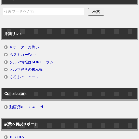
推奨リンク
サポーターお願い
ベストカーWeb
クルマ情報はKUREコラム
クルマ好きの掲示板
くるまのニュース
Contributors
動画@kunisawa.net
試乗＆解説リポート
TOYOTA