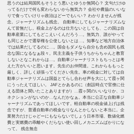
思うのは結局国民もそうとう悪いとゆうか無関心？ 文句だけゆ
ってるだけで何も変わらないから無気力？ 会社や農協のいいな
りで食っていけりゃ政治はどーでもいい？ わかりませんが残
念。ジャーナリズムも残念。 自動車にしてもジャーナリズムな
んて皆無だし。税金上がるのは仕方ないとしても、この国は自
動車産業にしてもどこえいくんだろう…。無気力、誰がやって
も同じとかで選挙権を公使しないとは…。知事など地方自治体
では結果だしてるのに…。国会もダメなら自分も含め国民も残
念な国になるなぁ段々。民主主義を子供うちからちゃんと教育
しないとなこれからは…。自動車ジャーナリストもちっとは考
えた方がいいと思います。先生のお仲間達。これからももっと
厳しく、詳しく頑張ってください先生。車の税金に対しては自
動車ジャーナリズムは国益とてらし合わせ声を大にして霞ヶ関
にうったえてほしい。 JAFとかあるのに（創設時点で官僚に仕
える団体と聞いたことありますが）…霞ヶ関のいいなりか、コ
ネクションがないのか…なんだかなぁ。本当に公正な自動車ジ
ャーナリズムであってほしいです。軽自動車の税金値上げは残
念ですが、普通自動車の税金なりなんとかしないと本当に。企
業努力だけじゃどーにもならないでしょう日本市場、数値化燃
費と実燃費の乖離やくだらない使い回しメカニズムばかりにな
って。 残念無念