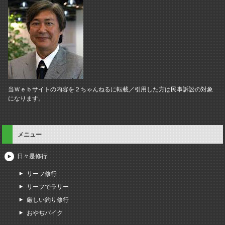
当Ｗｅｂサイトの内容を２ちゃんねるに転載／引用した方は民事訴訟の対象
になります。
メニュー
日々是修行
リーフ修行
リーフでラリー
厳しい釣り修行
おやぢバイク