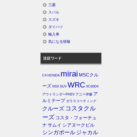
三菱
スバル
スズキ
ダイハツ
輸入車
気になる情報
注目ワード
mirai
MSCクル
C4
HONDA
WRC
ーズ
NSX
SUV
XC60D4
ア
アウトランダーPHEV
アニー伊藤
ルミテープ
ガラスコーティング
コスタクル
クルーズ
ーズ
コスタ・フォーチュ
ナ
サムイ
シアヌークビル
シンガポール
ジャカル