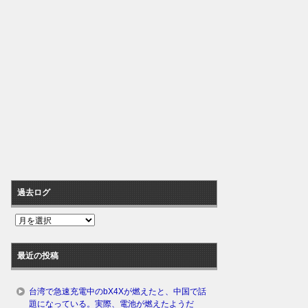
過去ログ
過
去
ロ
最近の投稿
グ
台湾で急速充電中のbX4Xが燃えたと、中国で話
題になっている。実際、電池が燃えたようだ