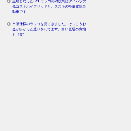
黒船となったBYDラッコの対抗馬はダイハツの
低コストハイブリッドと、スズキの軽量電気自
動車です
市販仕様のラッコを見てきました。けっこうお
金が掛かった造りをしてます。白い巨塔の意地
も（笑）