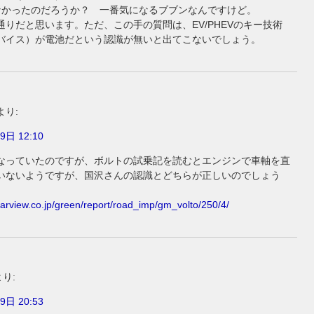
なかったのだろうか？ 一番気になるブブンなんですけど。
通りだと思います。ただ、この手の質問は、EV/PHEVのキー技術
バイス）が電池だという認識が無いと出てこないでしょう。
より:
9日 12:10
なっていたのですが、ボルトの試乗記を読むとエンジンで車軸を直
いないようですが、国沢さんの認識とどちらが正しいのでしょう
carview.co.jp/green/report/road_imp/gm_volto/250/4/
より:
9日 20:53