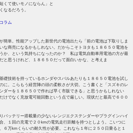
短くて使いモノにならん」と
くなるだろう。
コラム
が簡単。性能アップした新世代の電池出たら「前の電池は下取りしま
いな商売になるかもしれない。だからこそトヨタも１８６５０電池を
うか、という気持ちになったのか？ 私は電気自動車用電池の方が最
だと思うけれど、１８６５０だって面白いかな、と考えま
基礎技術を持っているホンダやスバルあたりも１８６５０電池を試し
のに。こらもう経営陣の頭の柔軟さが大切。こう書くと「スズキのレ
ンダーを１８６５０で作れば早く市販できる」と思うかもしれない
だけでなく充放電可能回数という点で厳しい。現状だと最高で６００
りバッテリー搭載量の少ないレンジエクステンダーやプラグインハイ
合、１回の充電で２０kmの電気走行距離を持つとしよう。こいつに
、６万kmくらいの耐久性が必要。これなら１年に２５０日乗ると１