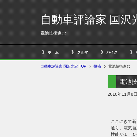
自動車評論家 国沢
電池技術進む
ホーム
クルマ
バイク
自動車評論家 国沢光宏 TOP
投稿
電池技術進む
電池
2010年11月8
ここにきて新
通り、電気自
性能が１，５