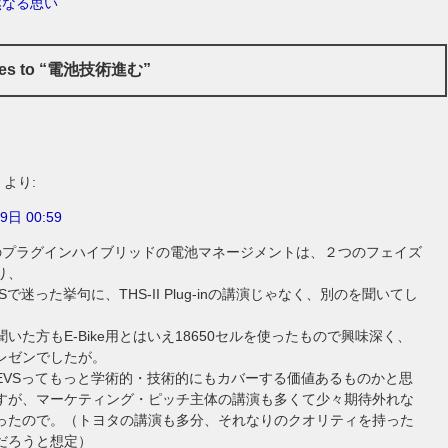
然なる思い
ses to “電池技術進む”
より:
9日 00:59
のプラグインハイブリッドの電池マネージメントは、２つのフェイズ
り、
Sで迷った挙句に、THS-II Plug-inの講演じゃなく、別のを聞いてし
。
いた方もE-Bike用とはいえ18650セルを使ったもので興味深く、
レゼンでしたが。
EVSってもっと学術的・技術的にもカバーする価値あるものかと思
すが、マーケティング・ピッチ主体の講演も多くて少々期待外れな
ったので。（トヨタの講演も多分、それなりのクオリティを持った
だろうと想定）