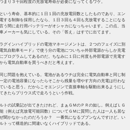
つまり３千回程度の充放電寿命が必要になってくるワケ。
という寿命、基本的に１日１回の充放電回数としたものであり、エン
電する制御を採用したなら、１日３回も４回も充放電することになる
言う間に走行用バッテリーがオシャカになっちゃいます。この点、当
車メーカーも気にしている。その「答え」はすでに出てます。
ラグインハイブリッドの電池マネージメントは、２つのフェイズに別
電気自動車モード』で使う分の電池についちゃ外部電源からしか充電
にプログラムしてあるのだ。ちなみに１日に何度も外部電源で充電す
から電気自動車を買うべきだと考えます。
同じ問題を抱えている。電池があるウチは完全に電気自動車と同じ制
一定の電池容量になったらそこから残量を増やす方向の充電は行わな
ていると思う。だからこそエンジンで直接車軸を駆動出来るようにし
てきたらプリウス式で走ろうという作戦。
ルトの試乗記が出てきたけれど、まぁＧＭのＰＲの如し。例えばＬＧ
能（例えば充放電可能回数）についてＧＭに質問した人は一人も居な
ぜ聞かなかったのだろうか？ 一番気になるブブンなんですけど。い
ルトって構造的に間違いなくハイブリッドである。