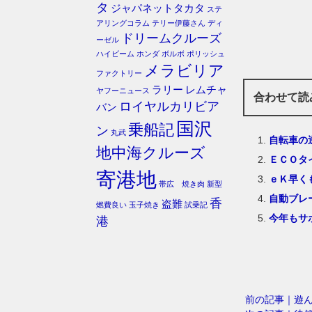
タ
ジャパネットタカタ
ステ
アリングコラム
テリー伊藤さん
ディ
ドリームクルーズ
ーゼル
ハイビーム
ホンダ
ボルボ
ポリッシュ
メラビリア
ファクトリー
ラリー
レムチャ
ヤフーニュース
合わせて読
ロイヤルカリビア
バン
国沢
乗船記
ン
丸武
自転車の
地中海クルーズ
ＥＣＯタ
寄港地
ｅＫ早く
帯広 焼き肉
新型
自動ブレ
香
盗難
燃費良い
玉子焼き
試乗記
今年もサ
港
前の記事｜遊