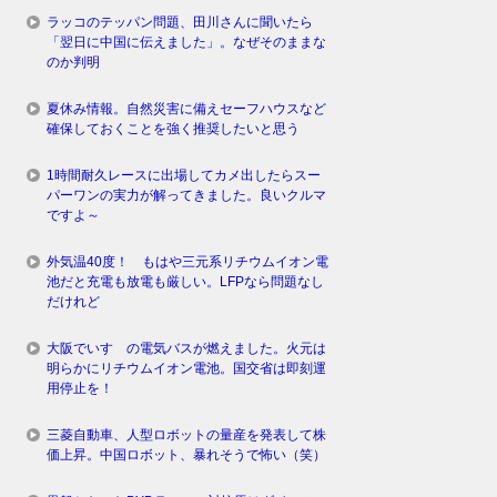
ラッコのテッパン問題、田川さんに聞いたら
「翌日に中国に伝えました」。なぜそのままな
のか判明
夏休み情報。自然災害に備えセーフハウスなど
確保しておくことを強く推奨したいと思う
1時間耐久レースに出場してカメ出したらスー
パーワンの実力が解ってきました。良いクルマ
ですよ～
外気温40度！ もはや三元系リチウムイオン電
池だと充電も放電も厳しい。LFPなら問題なし
だけれど
大阪でいすゞの電気バスが燃えました。火元は
明らかにリチウムイオン電池。国交省は即刻運
用停止を！
三菱自動車、人型ロボットの量産を発表して株
価上昇。中国ロボット、暴れそうで怖い（笑）