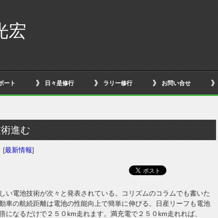
光宏
ボート
日々是修行
ラリー修行
お問い合せ
技術進む
日
[
最新情報
]
しい電池技術が次々と発表されている。コリズムのコラムでも書いた
動車の航続距離は電池の性能向上で簡単に伸びる。日産リーフも電池
倍になるだけで２５０km走れます。満充電で２５０km走れれば、