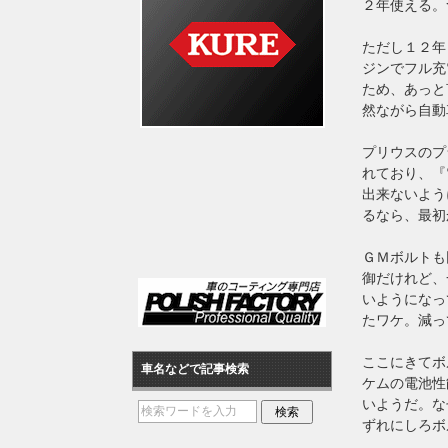
２年使える。
ただし１２年
ジンでフル充
ため、あっと
然ながら自動
プリウスのプ
れており、『
出来ないよう
るなら、最初
ＧＭボルトも
御だけれど、
いようになっ
たワケ。減っ
ここにきてボ
車名などで記事検索
ケムの電池性
いようだ。な
ずれにしろボ