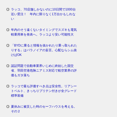
ラッコ、70店舗しかないのに10日間で1000台
近い受注！ 年内に限りなく1万台かもしれな
い
年内のそう遠くないタイミングでスズキも電気
軽乗用車を発表へ。ラッコより安い可能性大
「BYDに乗ると情報を抜かれたり乗っ取られた
りする」はパラノイアの妄言。心配ならシム抜
けばOK
認証問題で自動車業界いじめに終始した国交
省、羽田空港危険ニアミス対応で航空業界の評
価もガタ落ち
ラッコで最も評価すべき点は安全性。リアシー
トベルト、きっちりプリテン付きが全グレード
標準装備
夏休みに被災した時のセーフハウスを考える。
その２