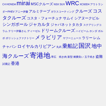
mirai
WRC
MSCクルーズ
C4
HONDA
NSX
SUV
XC60D4
アウトラン
コス
クルーズ
アルミテープ
ダーPHEV
アニー伊藤
ガラスコーティング
タクルーズ
コスタ・フォーチュナ
サムイ
シアヌークビル
シンガポール
ジャカルタ
ジャパネットタカタ
ステアリングコ
ドリームクルーズ
ラム
テリー伊藤さん
ディーゼル
ハイビーム
ホンダ
ボル
メラビリア
ラリー
レム
ボ
ポリッシュファクトリー
ヤフーニュース
国沢
乗船記
地中
ロイヤルカリビアン
チャバン
丸武
寄港地
海クルーズ
盗難
帯広 焼き肉
新型
燃費良い
玉子焼き
香港
試乗記