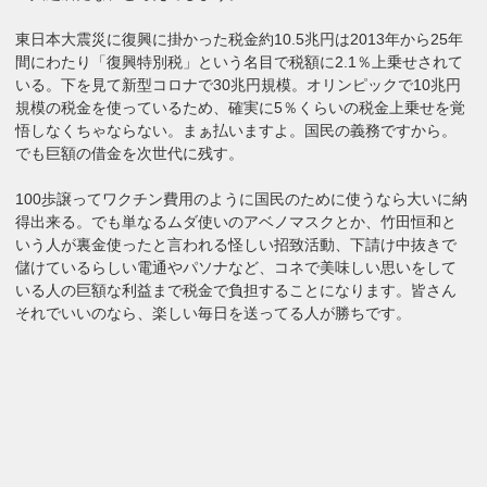
東日本大震災に復興に掛かった税金約10.5兆円は2013年から25年
間にわたり「復興特別税」という名目で税額に2.1％上乗せされて
いる。下を見て新型コロナで30兆円規模。オリンピックで10兆円
規模の税金を使っているため、確実に5％くらいの税金上乗せを覚
悟しなくちゃならない。まぁ払いますよ。国民の義務ですから。
でも巨額の借金を次世代に残す。
100歩譲ってワクチン費用のように国民のために使うなら大いに納
得出来る。でも単なるムダ使いのアベノマスクとか、竹田恒和と
いう人が裏金使ったと言われる怪しい招致活動、下請け中抜きで
儲けているらしい電通やパソナなど、コネで美味しい思いをして
いる人の巨額な利益まで税金で負担することになります。皆さん
それでいいのなら、楽しい毎日を送ってる人が勝ちです。