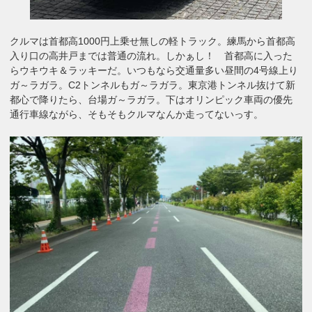
クルマは首都高1000円上乗せ無しの軽トラック。練馬から首都高
入り口の高井戸までは普通の流れ。しかぁし！ 首都高に入った
らウキウキ＆ラッキーだ。いつもなら交通量多い昼間の4号線上り
ガ～ラガラ。C2トンネルもガ～ラガラ。東京港トンネル抜けて新
都心で降りたら、台場ガ～ラガラ。下はオリンピック車両の優先
通行車線ながら、そもそもクルマなんか走ってないっす。