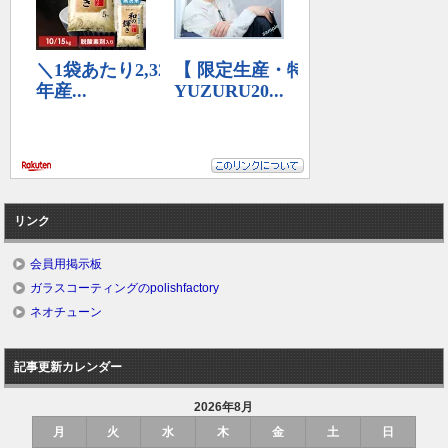
リンク
会員用掲示板
ガラスコーティングのpolishfactory
ネオチューン
記事更新カレンダー
2026年8月
月
火
水
木
金
土
日