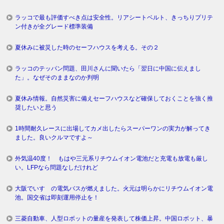
ラッコで最も評価すべき点は安全性。リアシートベルト、きっちりプリテ
ン付きが全グレード標準装備
夏休みに被災した時のセーフハウスを考える。その２
ラッコのテッパン問題、田川さんに聞いたら「翌日に中国に伝えまし
た」。なぜそのままなのか判明
夏休み情報。自然災害に備えセーフハウスなど確保しておくことを強く推
奨したいと思う
1時間耐久レースに出場してカメ出したらスーパーワンの実力が解ってき
ました。良いクルマですよ～
外気温40度！ もはや三元系リチウムイオン電池だと充電も放電も厳し
い。LFPなら問題なしだけれど
大阪でいすゞの電気バスが燃えました。火元は明らかにリチウムイオン電
池。国交省は即刻運用停止を！
三菱自動車、人型ロボットの量産を発表して株価上昇。中国ロボット、暴