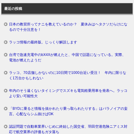
ロ
最近の投稿
グ
日本の教習所ってナニを教えているのか？ 夏休みはヘタクソだらけにな
るので十分注意を！
ラッコ情報の最終版。じっくり解説します
台湾で急速充電中のbX4Xが燃えたと、中国で話題になっている。実際、
電池が燃えたようだ
ラッコ、70店舗しかないのに10日間で1000台近い受注！ 年内に限りな
く1万台かもしれない
年内のそう遠くないタイミングでスズキも電気軽乗用車を発表へ。ラッコ
より安い可能性大
「BYDに乗ると情報を抜かれたり乗っ取られたりする」はパラノイアの妄
言。心配ならシム抜けばOK
認証問題で自動車業界いじめに終始した国交省、羽田空港危険ニアミス対
応で航空業界の評価もガタ落ち