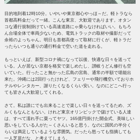
目的地到着12時10分。いやいや東京都心やっほ～だ。軽トラなら
首都高料金だって一緒。こんな東京、大歓迎であります。オタン
コな通行規制掛けている高速道路にゃ乗らなければいい。もちろ
ん台場全体で車両少ないため、電気トラックの取材や撮影だって
余裕のよっちゃん。明日も首都高使って取材に行くが、軽トラだ
ったらいつも通りの通行料金で空いた道を走れる。
もっといえば、新型コロナ禍になって以後、快適な日々を送って
いる。人が居ない京都を格安で楽しめたし、讃岐うどん修行も空
いていた。行ったこと無かった広島の宮島、通常の半額で堪能出
来た。沖縄には2回行ったけれど、フェリーや飛行機空いておりホ
テルやレンタカー、謝りたくなるくらい安い。なのにどこへ行っ
ても皆さん大歓迎してくれる。
さて。私は誰にでも出来ることで楽しい日々を送ってるため、ズ
ルくもなんともない。けれど東京オリンピックで儲けている人達
は、すべて濡れ手に粟ってヤツ。165億円掛けた開会式、美味しい
思いをしている人がた～くさんいると思う。なのに国民の半分く
らいは満足しているような雰囲気。だったら怒っても指摘しても
一人芝居だな、と考えてしまう。