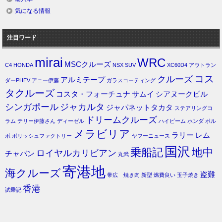
気になる情報
注目ワード
mirai
WRC
MSCクルーズ
C4
HONDA
NSX
SUV
XC60D4
アウトラン
コス
クルーズ
アルミテープ
ダーPHEV
アニー伊藤
ガラスコーティング
タクルーズ
コスタ・フォーチュナ
サムイ
シアヌークビル
シンガポール
ジャカルタ
ジャパネットタカタ
ステアリングコ
ドリームクルーズ
ラム
テリー伊藤さん
ディーゼル
ハイビーム
ホンダ
ボル
メラビリア
ラリー
レム
ボ
ポリッシュファクトリー
ヤフーニュース
国沢
乗船記
地中
ロイヤルカリビアン
チャバン
丸武
寄港地
海クルーズ
盗難
帯広 焼き肉
新型
燃費良い
玉子焼き
香港
試乗記