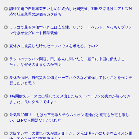
認証問題で自動車業界いじめに終始した国交省、羽田空港危険ニアミス対
応で航空業界の評価もガタ落ち
ラッコで最も評価すべき点は安全性。リアシートベルト、きっちりプリテ
ン付きが全グレード標準装備
夏休みに被災した時のセーフハウスを考える。その２
ラッコのテッパン問題、田川さんに聞いたら「翌日に中国に伝えまし
た」。なぜそのままなのか判明
夏休み情報。自然災害に備えセーフハウスなど確保しておくことを強く推
奨したいと思う
1時間耐久レースに出場してカメ出したらスーパーワンの実力が解ってき
ました。良いクルマですよ～
外気温40度！ もはや三元系リチウムイオン電池だと充電も放電も厳し
い。LFPなら問題なしだけれど
大阪でいすゞの電気バスが燃えました。火元は明らかにリチウムイオン電