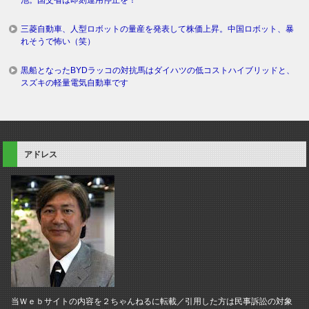
池。国交省は即刻運用停止を！
三菱自動車、人型ロボットの量産を発表して株価上昇。中国ロボット、暴
れそうで怖い（笑）
黒船となったBYDラッコの対抗馬はダイハツの低コストハイブリッドと、
スズキの軽量電気自動車です
アドレス
当Ｗｅｂサイトの内容を２ちゃんねるに転載／引用した方は民事訴訟の対象