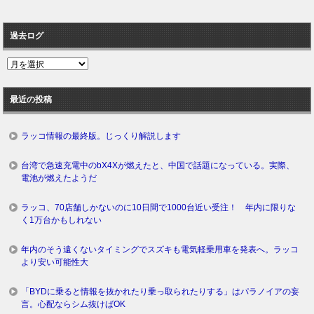
過去ログ
過
去
ロ
最近の投稿
グ
ラッコ情報の最終版。じっくり解説します
台湾で急速充電中のbX4Xが燃えたと、中国で話題になっている。実際、
電池が燃えたようだ
ラッコ、70店舗しかないのに10日間で1000台近い受注！ 年内に限りな
く1万台かもしれない
年内のそう遠くないタイミングでスズキも電気軽乗用車を発表へ。ラッコ
より安い可能性大
「BYDに乗ると情報を抜かれたり乗っ取られたりする」はパラノイアの妄
言。心配ならシム抜けばOK