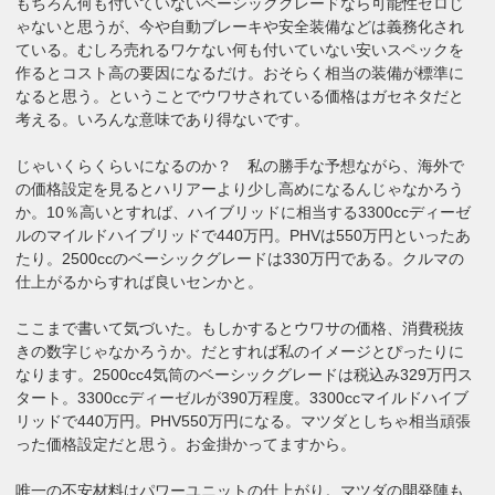
もちろん何も付いていないベーシックグレードなら可能性ゼロじ
ゃないと思うが、今や自動ブレーキや安全装備などは義務化され
ている。むしろ売れるワケない何も付いていない安いスペックを
作るとコスト高の要因になるだけ。おそらく相当の装備が標準に
なると思う。ということでウワサされている価格はガセネタだと
考える。いろんな意味であり得ないです。
じゃいくらくらいになるのか？ 私の勝手な予想ながら、海外で
の価格設定を見るとハリアーより少し高めになるんじゃなかろう
か。10％高いとすれば、ハイブリッドに相当する3300ccディーゼ
ルのマイルドハイブリッドで440万円。PHVは550万円といったあ
たり。2500ccのベーシックグレードは330万円である。クルマの
仕上がるからすれば良いセンかと。
ここまで書いて気づいた。もしかするとウワサの価格、消費税抜
きの数字じゃなかろうか。だとすれば私のイメージとぴったりに
なります。2500cc4気筒のベーシックグレードは税込み329万円ス
タート。3300ccディーゼルが390万程度。3300ccマイルドハイブ
リッドで440万円。PHV550万円になる。マツダとしちゃ相当頑張
った価格設定だと思う。お金掛かってますから。
唯一の不安材料はパワーユニットの仕上がり。マツダの開発陣も