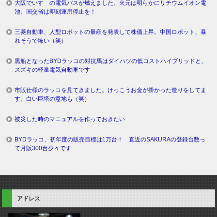
大阪でいすゞの電気バスが燃えました。火元は明らかにリチウムイオン電
池。国交省は即刻運用停止を！
三菱自動車、人型ロボットの量産を発表して株価上昇。中国ロボット、暴
れそうで怖い（笑）
黒船となったBYDラッコの対抗馬はダイハツの低コストハイブリッドと、
スズキの軽量電気自動車です
市販仕様のラッコを見てきました。けっこうお金が掛かった造りをしてま
す。白い巨塔の意地も（笑）
被災した時のマニュアルを作っておきたい
BYDラッコ、初年度の販売目標は1万台！ 直近のSAKURAの登録台数っ
て月販300台少々です
アドレス