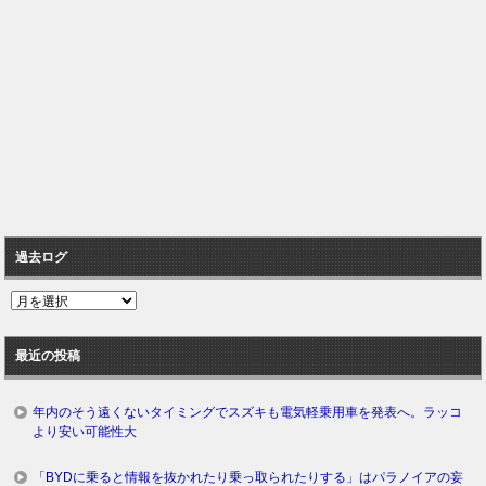
過去ログ
過
去
ロ
最近の投稿
グ
年内のそう遠くないタイミングでスズキも電気軽乗用車を発表へ。ラッコ
より安い可能性大
「BYDに乗ると情報を抜かれたり乗っ取られたりする」はパラノイアの妄