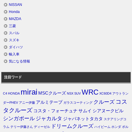
NISSAN
Honda
MAZDA
三菱
スバル
スズキ
ダイハツ
輸入車
気になる情報
注目ワード
mirai
WRC
MSCクルーズ
C4
HONDA
NSX
SUV
XC60D4
アウトラン
コス
クルーズ
アルミテープ
ダーPHEV
アニー伊藤
ガラスコーティング
タクルーズ
コスタ・フォーチュナ
サムイ
シアヌークビル
シンガポール
ジャカルタ
ジャパネットタカタ
ステアリングコ
ドリームクルーズ
ラム
テリー伊藤さん
ディーゼル
ハイビーム
ホンダ
ボル