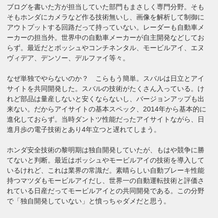
ブログを書いた方が担当していた部門もまさしく専門分野。そも
そもホンダにカメラなど作る技術無いし、画像を解析して制御に
アウトプットする回路だって持っていない。レーダーも自動車メ
ーカーの担当外。世界中の自動車メーカーが自主開発などしてお
らず。最近だとボッシュやコンチネンタル、モービルアイ、エヌ
ヴィデア、デンソー、デルファイ等々。
なぜ単独でやらないのか？ こらもう簡単。スバルは日立とアイ
サイトを共同開発した。スバルの技術がたくさん入っている。け
れど部品は量産しないと安くならないし、バージョンアップも出
来ない。だからアイサイトの基本スペック、2014年から基本的に
進化しておらず。当時ダントツ性能だったアイサイトながら、日
進月歩の電子技術とあり4年立つと遅れてしまう。
ホンダ安全技術の黎明期は独自開発していたが、もはや競争に勝
てないと判断。最近はボッシュやモービルアイの技術を導入して
いるけれど、これは業界の常識だ。素晴らしい自動ブレーキ性能
持つマツダもモービルアイだし、世界一の自動運転技術と評価さ
れている日産だってモービルアイとの共同開発である。この分野
で「独自開発していない」と憤っちゃダメだと思う。