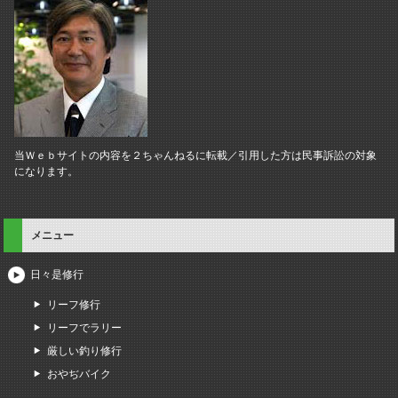
当Ｗｅｂサイトの内容を２ちゃんねるに転載／引用した方は民事訴訟の対象
になります。
メニュー
日々是修行
リーフ修行
リーフでラリー
厳しい釣り修行
おやぢバイク