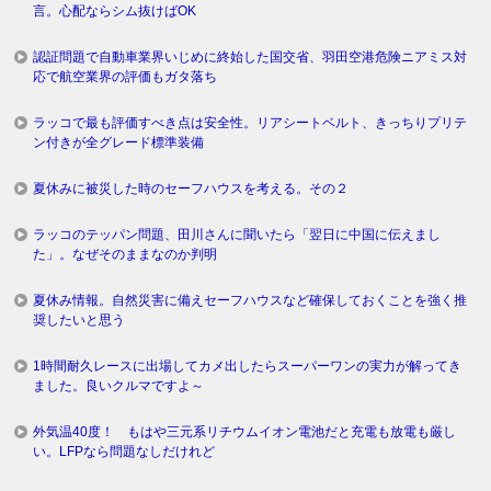
言。心配ならシム抜けばOK
認証問題で自動車業界いじめに終始した国交省、羽田空港危険ニアミス対
応で航空業界の評価もガタ落ち
ラッコで最も評価すべき点は安全性。リアシートベルト、きっちりプリテ
ン付きが全グレード標準装備
夏休みに被災した時のセーフハウスを考える。その２
ラッコのテッパン問題、田川さんに聞いたら「翌日に中国に伝えまし
た」。なぜそのままなのか判明
夏休み情報。自然災害に備えセーフハウスなど確保しておくことを強く推
奨したいと思う
1時間耐久レースに出場してカメ出したらスーパーワンの実力が解ってき
ました。良いクルマですよ～
外気温40度！ もはや三元系リチウムイオン電池だと充電も放電も厳し
い。LFPなら問題なしだけれど