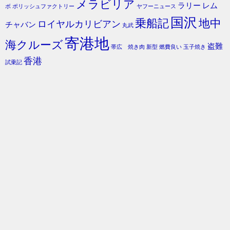
メラビリア
ラリー
レム
ボ
ポリッシュファクトリー
ヤフーニュース
国沢
乗船記
地中
ロイヤルカリビアン
チャバン
丸武
寄港地
海クルーズ
盗難
帯広 焼き肉
新型
燃費良い
玉子焼き
香港
試乗記