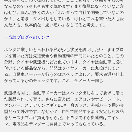
なんなので（そもそもすぐ読めます）まだ御覧になっていない方
はぜひ。読んだ多くの人が「ホンダって自社で開発していないの
か！」と驚き、ダメ出しをしている。けれどこれを書いた人も読
んだ人も、根本的な「思い違い」をしてると考えます。
・
当該ブログへのリンク
ホンダに厳しいと言われる私が少し状況を説明したい。まずブロ
グを書いた方は先進安全や自動運転の部門にいたとのこと。この
分野、タイヤや変速機などと似ています。タイヤは自動車に必ず
付いている部品ながら、開発はタイヤメーカーに丸投げしてい
る。自動車メーカーが行うのはスペック出しと、要求値通り仕上
がっているかのチェックです。これ、全メーカー同じ。
変速機も同じ。自動車メーカーはスペック出しをして要求に沿っ
た製品を作って貰う。さらに言えば、エアコンやナビ、シート、
ダンパー、ステアリングギアBOX、窓ガラス、外板パーツ用の金
型だって外注です。なぜか？ 自社で開発するより安定した製品
をリーズナブルに買えるからだ。トヨタですら変速機はアイシ
ン。電装品をデンソーに開発までやってもらっている。