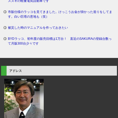
スズキの軽量電気自動車です
市販仕様のラッコを見てきました。けっこうお金が掛かった造りをしてま
す。白い巨塔の意地も（笑）
被災した時のマニュアルを作っておきたい
BYDラッコ、初年度の販売目標は1万台！ 直近のSAKURAの登録台数っ
て月販300台少々です
アドレス