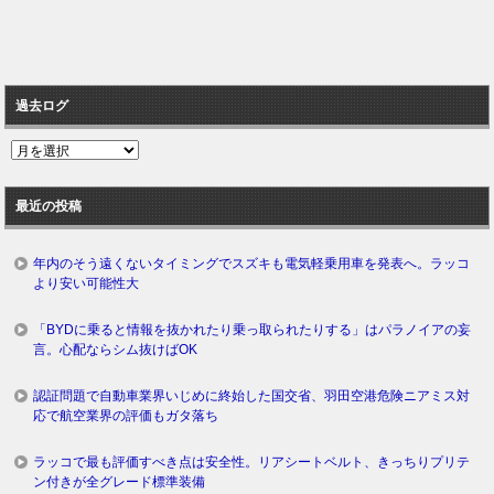
過去ログ
過
去
ロ
最近の投稿
グ
年内のそう遠くないタイミングでスズキも電気軽乗用車を発表へ。ラッコ
より安い可能性大
「BYDに乗ると情報を抜かれたり乗っ取られたりする」はパラノイアの妄
言。心配ならシム抜けばOK
認証問題で自動車業界いじめに終始した国交省、羽田空港危険ニアミス対
応で航空業界の評価もガタ落ち
ラッコで最も評価すべき点は安全性。リアシートベルト、きっちりプリテ
ン付きが全グレード標準装備