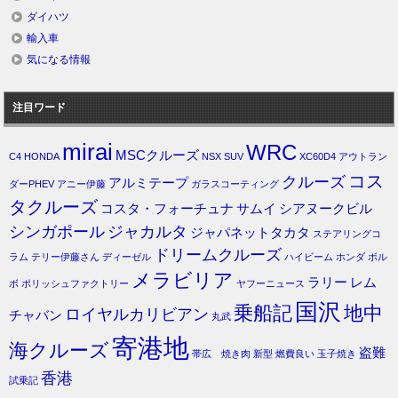
ダイハツ
輸入車
気になる情報
注目ワード
mirai
WRC
MSCクルーズ
C4
HONDA
NSX
SUV
XC60D4
アウトラン
コス
クルーズ
アルミテープ
ダーPHEV
アニー伊藤
ガラスコーティング
タクルーズ
コスタ・フォーチュナ
サムイ
シアヌークビル
シンガポール
ジャカルタ
ジャパネットタカタ
ステアリングコ
ドリームクルーズ
ラム
テリー伊藤さん
ディーゼル
ハイビーム
ホンダ
ボル
メラビリア
ラリー
レム
ボ
ポリッシュファクトリー
ヤフーニュース
国沢
乗船記
地中
ロイヤルカリビアン
チャバン
丸武
寄港地
海クルーズ
盗難
帯広 焼き肉
新型
燃費良い
玉子焼き
香港
試乗記