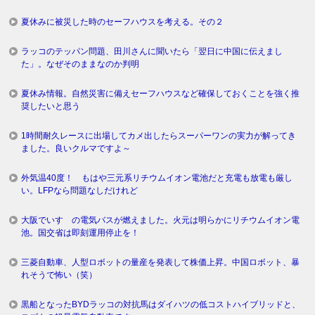
夏休みに被災した時のセーフハウスを考える。その２
ラッコのテッパン問題、田川さんに聞いたら「翌日に中国に伝えまし
た」。なぜそのままなのか判明
夏休み情報。自然災害に備えセーフハウスなど確保しておくことを強く推
奨したいと思う
1時間耐久レースに出場してカメ出したらスーパーワンの実力が解ってき
ました。良いクルマですよ～
外気温40度！ もはや三元系リチウムイオン電池だと充電も放電も厳し
い。LFPなら問題なしだけれど
大阪でいすゞの電気バスが燃えました。火元は明らかにリチウムイオン電
池。国交省は即刻運用停止を！
三菱自動車、人型ロボットの量産を発表して株価上昇。中国ロボット、暴
れそうで怖い（笑）
黒船となったBYDラッコの対抗馬はダイハツの低コストハイブリッドと、