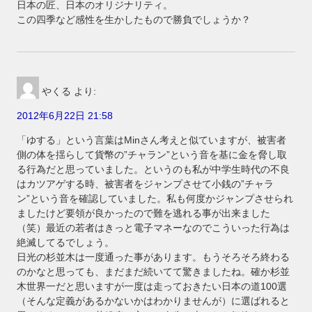
日本の匠、日本のオリジナリティ。
この四季など感性を生かしたもので勝負でしょうか？
やくる
より:
2012年6月22日 21:58
「ゆする」という言葉はMinさん考えと似ていますが、被害者
側の体を揺らして貨幣の”チャラン”という音を基に金を脅し取
る行為だと思っていました。というのも私が中学生時代の不良
はカツアゲする時、被害者をジャンプさせて小銭の”チャラ
ン”という音を確認していました。私も何度かジャンプさせられ
ましたけど要領が良かったので難を逃れる事が出来ました
（笑）最近の若者はきっと電子マネーなのでこういった行為は
絶滅してるでしょう。
日光の杉並木は一度通った事があります。もうそろそろ終わる
のかなと思っても、まだまだ続いてて驚きましたね。確か杉並
木世界一だと思いますが一度は走っておきたい日本の道100選
（そんな定義があるかないかはわかりませんが）に選ばれると