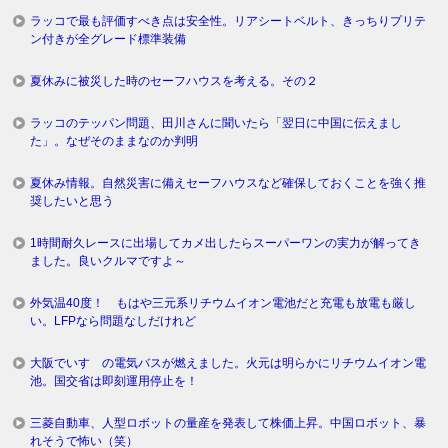
ラッコで最も評価すべき点は安全性。リアシートベルト、きっちりプリテ
ン付きが全グレード標準装備
夏休みに被災した時のセーフハウスを考える。その２
ラッコのテッパン問題、田川さんに聞いたら「翌日に中国に伝えまし
た」。なぜそのままなのか判明
夏休み情報。自然災害に備えセーフハウスなど確保しておくことを強く推
奨したいと思う
1時間耐久レースに出場してカメ出したらスーパーワンの実力が解ってき
ました。良いクルマですよ～
外気温40度！ もはや三元系リチウムイオン電池だと充電も放電も厳し
い。LFPなら問題なしだけれど
大阪でいすゞの電気バスが燃えました。火元は明らかにリチウムイオン電
池。国交省は即刻運用停止を！
三菱自動車、人型ロボットの量産を発表して株価上昇。中国ロボット、暴
れそうで怖い（笑）