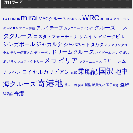
注目ワード
mirai
WRC
MSCクルーズ
C4
HONDA
NSX
SUV
XC60D4
アウトラン
コス
クルーズ
アルミテープ
ダーPHEV
アニー伊藤
ガラスコーティング
タクルーズ
コスタ・フォーチュナ
サムイ
シアヌークビル
シンガポール
ジャカルタ
ジャパネットタカタ
ステアリングコ
ドリームクルーズ
ラム
テリー伊藤さん
ディーゼル
ハイビーム
ホンダ
ボル
メラビリア
ラリー
レム
ボ
ポリッシュファクトリー
ヤフーニュース
国沢
乗船記
地中
ロイヤルカリビアン
チャバン
丸武
寄港地
海クルーズ
盗難
帯広 焼き肉
新型
燃費良い
玉子焼き
香港
試乗記