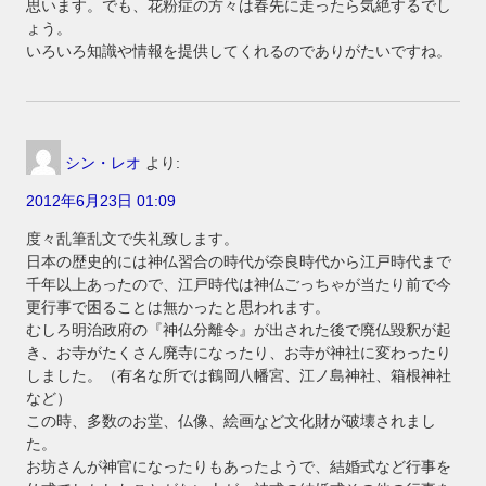
思います。でも、花粉症の方々は春先に走ったら気絶するでし
ょう。
いろいろ知識や情報を提供してくれるのでありがたいですね。
シン・レオ
より:
2012年6月23日 01:09
度々乱筆乱文で失礼致します。
日本の歴史的には神仏習合の時代が奈良時代から江戸時代まで
千年以上あったので、江戸時代は神仏ごっちゃが当たり前で今
更行事で困ることは無かったと思われます。
むしろ明治政府の『神仏分離令』が出された後で廃仏毀釈が起
き、お寺がたくさん廃寺になったり、お寺が神社に変わったり
しました。（有名な所では鶴岡八幡宮、江ノ島神社、箱根神社
など）
この時、多数のお堂、仏像、絵画など文化財が破壊されまし
た。
お坊さんが神官になったりもあったようで、結婚式など行事を