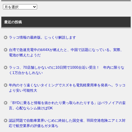
過
去
ロ
最近の投稿
グ
ラッコ情報の最終版。じっくり解説します
台湾で急速充電中のbX4Xが燃えたと、中国で話題になっている。実際、
電池が燃えたようだ
ラッコ、70店舗しかないのに10日間で1000台近い受注！ 年内に限りな
く1万台かもしれない
年内のそう遠くないタイミングでスズキも電気軽乗用車を発表へ。ラッコ
より安い可能性大
「BYDに乗ると情報を抜かれたり乗っ取られたりする」はパラノイアの妄
言。心配ならシム抜けばOK
認証問題で自動車業界いじめに終始した国交省、羽田空港危険ニアミス対
応で航空業界の評価もガタ落ち