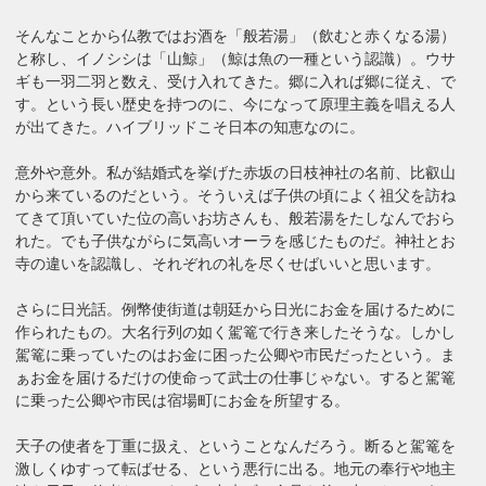
そんなことから仏教ではお酒を「般若湯」（飲むと赤くなる湯）
と称し、イノシシは「山鯨」（鯨は魚の一種という認識）。ウサ
ギも一羽二羽と数え、受け入れてきた。郷に入れば郷に従え、で
す。という長い歴史を持つのに、今になって原理主義を唱える人
が出てきた。ハイブリッドこそ日本の知恵なのに。
意外や意外。私が結婚式を挙げた赤坂の日枝神社の名前、比叡山
から来ているのだという。そういえば子供の頃によく祖父を訪ね
てきて頂いていた位の高いお坊さんも、般若湯をたしなんでおら
れた。でも子供ながらに気高いオーラを感じたものだ。神社とお
寺の違いを認識し、それぞれの礼を尽くせばいいと思います。
さらに日光話。例幣使街道は朝廷から日光にお金を届けるために
作られたもの。大名行列の如く駕篭で行き来したそうな。しかし
駕篭に乗っていたのはお金に困った公卿や市民だったという。ま
ぁお金を届けるだけの使命って武士の仕事じゃない。すると駕篭
に乗った公卿や市民は宿場町にお金を所望する。
天子の使者を丁重に扱え、ということなんだろう。断ると駕篭を
激しくゆすって転ばせる、という悪行に出る。地元の奉行や地主