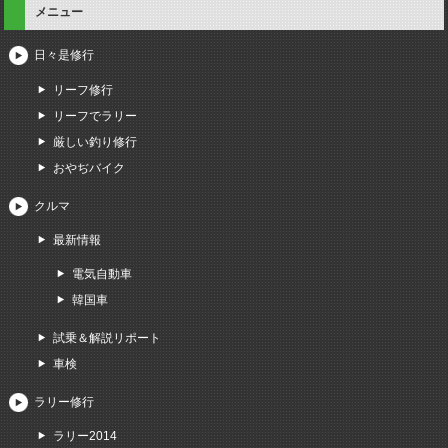
メニュー
日々是修行
リーフ修行
リーフでラリー
厳しい釣り修行
おやぢバイク
クルマ
最新情報
電気自動車
韓国車
試乗＆解説リポート
車検
ラリー修行
ラリー2014