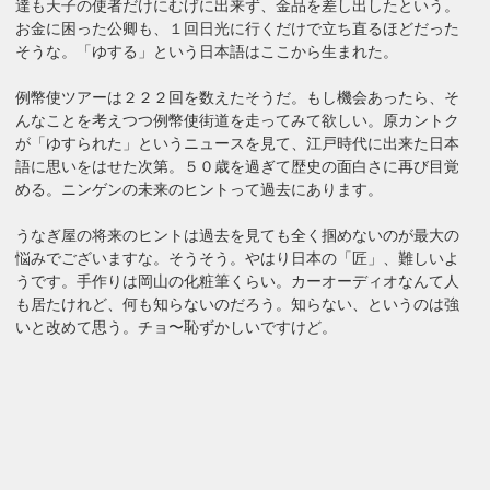
達も天子の使者だけにむげに出来ず、金品を差し出したという。
お金に困った公卿も、１回日光に行くだけで立ち直るほどだった
そうな。「ゆする」という日本語はここから生まれた。
例幣使ツアーは２２２回を数えたそうだ。もし機会あったら、そ
んなことを考えつつ例幣使街道を走ってみて欲しい。原カントク
が「ゆすられた」というニュースを見て、江戸時代に出来た日本
語に思いをはせた次第。５０歳を過ぎて歴史の面白さに再び目覚
める。ニンゲンの未来のヒントって過去にあります。
うなぎ屋の将来のヒントは過去を見ても全く掴めないのが最大の
悩みでございますな。そうそう。やはり日本の「匠」、難しいよ
うです。手作りは岡山の化粧筆くらい。カーオーディオなんて人
も居たけれど、何も知らないのだろう。知らない、というのは強
いと改めて思う。チョ〜恥ずかしいですけど。