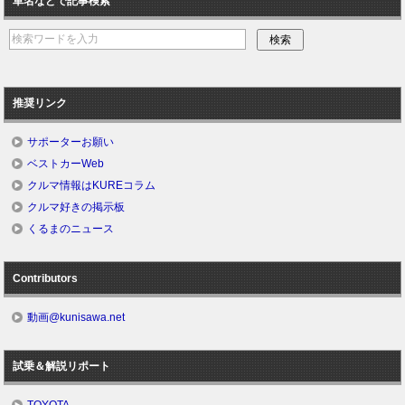
車名などで記事検索
推奨リンク
サポーターお願い
ベストカーWeb
クルマ情報はKUREコラム
クルマ好きの掲示板
くるまのニュース
Contributors
動画@kunisawa.net
試乗＆解説リポート
TOYOTA