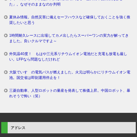
た」。なぜそのままなのか判明
夏休み情報。自然災害に備えセーフハウスなど確保しておくことを強く推
奨したいと思う
1時間耐久レースに出場してカメ出したらスーパーワンの実力が解ってき
ました。良いクルマですよ～
外気温40度！ もはや三元系リチウムイオン電池だと充電も放電も厳し
い。LFPなら問題なしだけれど
大阪でいすゞの電気バスが燃えました。火元は明らかにリチウムイオン電
池。国交省は即刻運用停止を！
三菱自動車、人型ロボットの量産を発表して株価上昇。中国ロボット、暴
れそうで怖い（笑）
アドレス