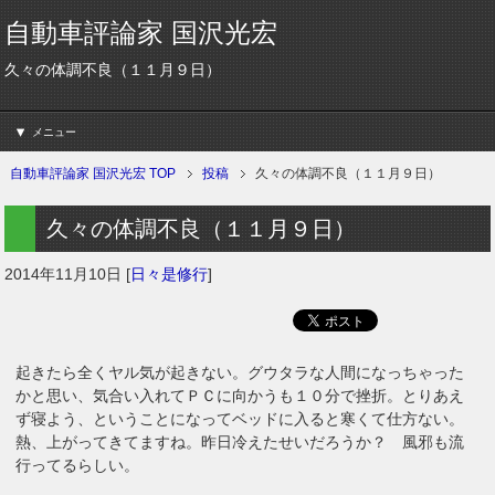
自動車評論家 国沢光宏
久々の体調不良（１１月９日）
メニュー
自動車評論家 国沢光宏 TOP
投稿
久々の体調不良（１１月９日）
久々の体調不良（１１月９日）
2014年11月10日
[
日々是修行
]
起きたら全くヤル気が起きない。グウタラな人間になっちゃった
かと思い、気合い入れてＰＣに向かうも１０分で挫折。とりあえ
ず寝よう、ということになってベッドに入ると寒くて仕方ない。
熱、上がってきてますね。昨日冷えたせいだろうか？ 風邪も流
行ってるらしい。