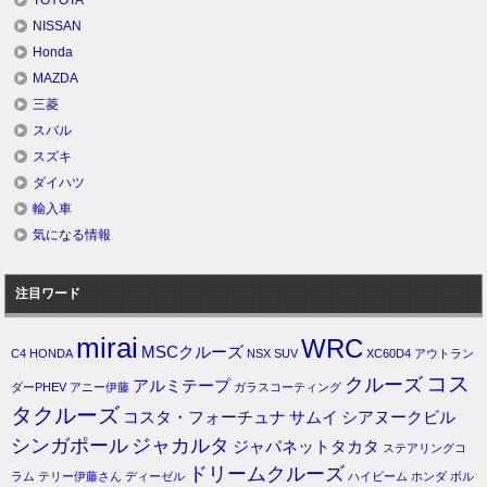
NISSAN
Honda
MAZDA
三菱
スバル
スズキ
ダイハツ
輸入車
気になる情報
注目ワード
mirai
WRC
MSCクルーズ
C4
HONDA
NSX
SUV
XC60D4
アウトラン
コス
クルーズ
アルミテープ
ダーPHEV
アニー伊藤
ガラスコーティング
タクルーズ
コスタ・フォーチュナ
サムイ
シアヌークビル
シンガポール
ジャカルタ
ジャパネットタカタ
ステアリングコ
ドリームクルーズ
ラム
テリー伊藤さん
ディーゼル
ハイビーム
ホンダ
ボル