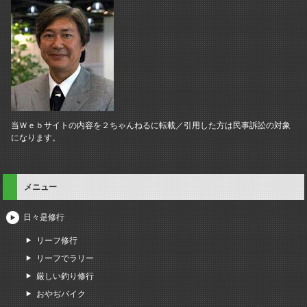
当Ｗｅｂサイトの内容を２ちゃんねるに転載／引用した方は民事訴訟の対象
になります。
メニュー
日々是修行
リーフ修行
リーフでラリー
厳しい釣り修行
おやぢバイク