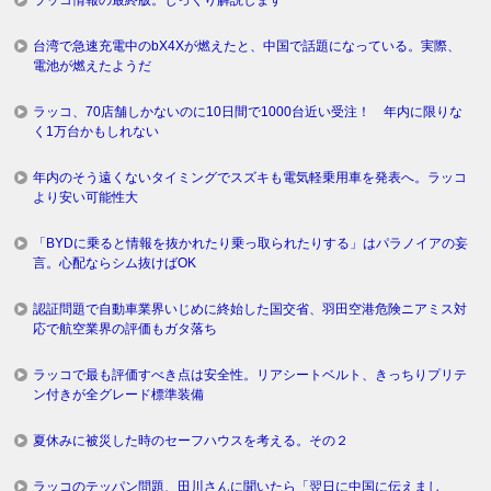
ラッコ情報の最終版。じっくり解説します
台湾で急速充電中のbX4Xが燃えたと、中国で話題になっている。実際、
電池が燃えたようだ
ラッコ、70店舗しかないのに10日間で1000台近い受注！ 年内に限りな
く1万台かもしれない
年内のそう遠くないタイミングでスズキも電気軽乗用車を発表へ。ラッコ
より安い可能性大
「BYDに乗ると情報を抜かれたり乗っ取られたりする」はパラノイアの妄
言。心配ならシム抜けばOK
認証問題で自動車業界いじめに終始した国交省、羽田空港危険ニアミス対
応で航空業界の評価もガタ落ち
ラッコで最も評価すべき点は安全性。リアシートベルト、きっちりプリテ
ン付きが全グレード標準装備
夏休みに被災した時のセーフハウスを考える。その２
ラッコのテッパン問題、田川さんに聞いたら「翌日に中国に伝えまし