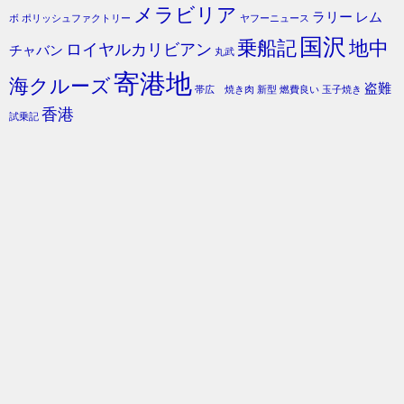
メラビリア
ラリー
レム
ボ
ポリッシュファクトリー
ヤフーニュース
国沢
乗船記
地中
ロイヤルカリビアン
チャバン
丸武
寄港地
海クルーズ
盗難
帯広 焼き肉
新型
燃費良い
玉子焼き
香港
試乗記