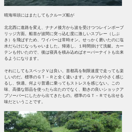
晴海埠頭にはまたしてもクルーズ船が
北北西に進路を変え、ナナメ後方から波を受けつつレインボーブ
リッジ方面。船首が波間に突っ込む度に激しいスプレー（しぶ
き）を飛ばすため、ワイパーは常時オン。せっかく磨いたのに塩
水だらけになっちゃいました。帰港し、１時間掛けて洗艇。カー
テンも付いたので、後は寝具を積み込めばオーバーナイトも出来
るようになります。
それにしてもスペックＶは良い。首都高を制限速度で走っても楽
しいのだ。標準のＧＴ－Ｒと全く違います。クルマが小さく感じ
るし、快適。何より普通に乗ってもストレスを感じない。この
味、高価な部品を使ったら出たのでなく、動きの良いショックア
ブソーバーにしたから出てきたもの。標準のＧＴ－Ｒでも出せる
味だということです。