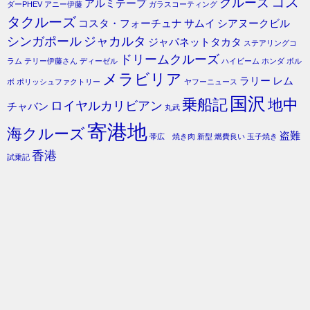
コス
クルーズ
アルミテープ
ダーPHEV
アニー伊藤
ガラスコーティング
タクルーズ
コスタ・フォーチュナ
サムイ
シアヌークビル
シンガポール
ジャカルタ
ジャパネットタカタ
ステアリングコ
ドリームクルーズ
ラム
テリー伊藤さん
ディーゼル
ハイビーム
ホンダ
ボル
メラビリア
ラリー
レム
ボ
ポリッシュファクトリー
ヤフーニュース
国沢
乗船記
地中
ロイヤルカリビアン
チャバン
丸武
寄港地
海クルーズ
盗難
帯広 焼き肉
新型
燃費良い
玉子焼き
香港
試乗記