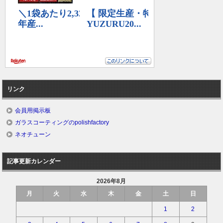
リンク
会員用掲示板
ガラスコーティングのpolishfactory
ネオチューン
記事更新カレンダー
2026年8月
月
火
水
木
金
土
日
1
2