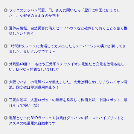
ラッコのテッパン問題、田川さんに聞いたら「翌日に中国に伝えまし
た」。なぜそのままなのか判明
夏休み情報。自然災害に備えセーフハウスなど確保しておくことを強く推
奨したいと思う
1時間耐久レースに出場してカメ出したらスーパーワンの実力が解ってき
ました。良いクルマですよ～
外気温40度！ もはや三元系リチウムイオン電池だと充電も放電も厳し
い。LFPなら問題なしだけれど
大阪でいすゞの電気バスが燃えました。火元は明らかにリチウムイオン電
池。国交省は即刻運用停止を！
三菱自動車、人型ロボットの量産を発表して株価上昇。中国ロボット、暴
れそうで怖い（笑）
黒船となったBYDラッコの対抗馬はダイハツの低コストハイブリッドと、
スズキの軽量電気自動車です