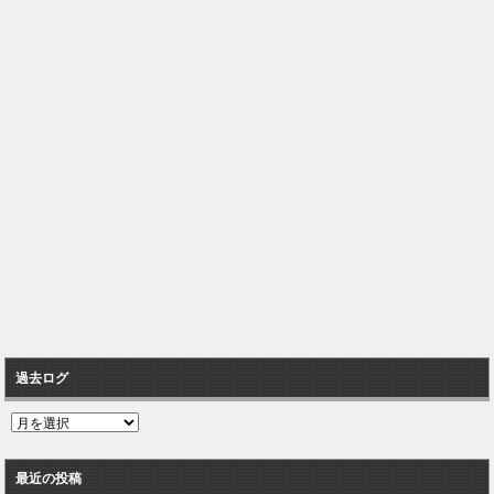
過去ログ
過
去
ロ
最近の投稿
グ