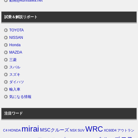
動画@kunisawa.net
試乗＆解説リポート
TOYOTA
NISSAN
Honda
MAZDA
三菱
スバル
スズキ
ダイハツ
輸入車
気になる情報
注目ワード
mirai
WRC
MSCクルーズ
C4
HONDA
NSX
SUV
XC60D4
アウトラン