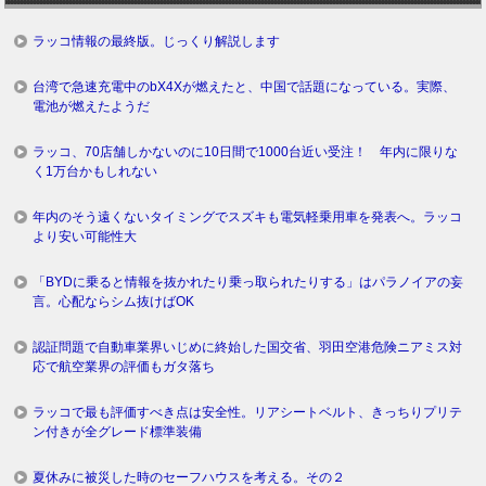
ラッコ情報の最終版。じっくり解説します
台湾で急速充電中のbX4Xが燃えたと、中国で話題になっている。実際、
電池が燃えたようだ
ラッコ、70店舗しかないのに10日間で1000台近い受注！ 年内に限りな
く1万台かもしれない
年内のそう遠くないタイミングでスズキも電気軽乗用車を発表へ。ラッコ
より安い可能性大
「BYDに乗ると情報を抜かれたり乗っ取られたりする」はパラノイアの妄
言。心配ならシム抜けばOK
認証問題で自動車業界いじめに終始した国交省、羽田空港危険ニアミス対
応で航空業界の評価もガタ落ち
ラッコで最も評価すべき点は安全性。リアシートベルト、きっちりプリテ
ン付きが全グレード標準装備
夏休みに被災した時のセーフハウスを考える。その２