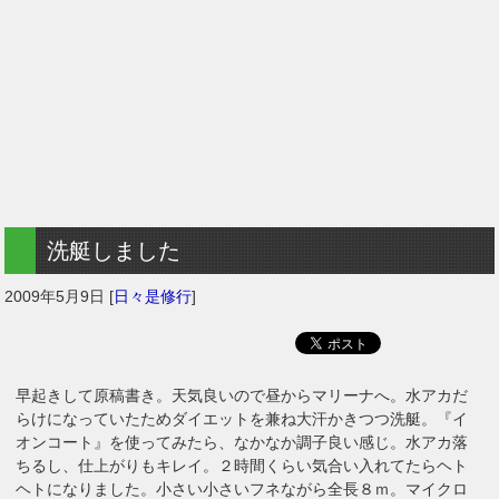
洗艇しました
2009年5月9日
[
日々是修行
]
早起きして原稿書き。天気良いので昼からマリーナへ。水アカだ
らけになっていたためダイエットを兼ね大汗かきつつ洗艇。『イ
オンコート』を使ってみたら、なかなか調子良い感じ。水アカ落
ちるし、仕上がりもキレイ。２時間くらい気合い入れてたらヘト
ヘトになりました。小さい小さいフネながら全長８ｍ。マイクロ