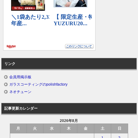
リンク
会員用掲示板
ガラスコーティングのpolishfactory
ネオチューン
記事更新カレンダー
2026年8月
月
火
水
木
金
土
日