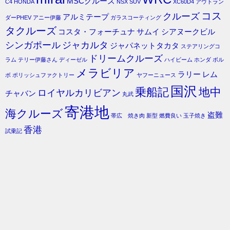
MSCクルーズ
C4
HONDA
NSX
SUV
XC60D4
アウトラン
コス
クルーズ
アルミテープ
ダーPHEV
アニー伊藤
ガラスコーティング
タクルーズ
コスタ・フォーチュナ
サムイ
シアヌークビル
シンガポール
ジャカルタ
ジャパネットタカタ
ステアリングコ
ドリームクルーズ
ラム
テリー伊藤さん
ディーゼル
ハイビーム
ホンダ
ボル
メラビリア
ラリー
レム
ボ
ポリッシュファクトリー
ヤフーニュース
国沢
乗船記
地中
ロイヤルカリビアン
チャバン
丸武
寄港地
海クルーズ
盗難
帯広 焼き肉
新型
燃費良い
玉子焼き
香港
試乗記