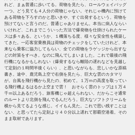
れど、まぁ普通に歩いてる。荷物を見たら、ロールウェイバッグ
一つ。どう見ても４人分の荷物じゃない。それじゃ機内に預けて
ある荷物を下ろすのかと思いきや、すぐ出発するという。荷物を
預けてないと言うのだ。普通じゃありません。本当に病人ならい
いけれど、これまでこういった方法で爆発物を仕掛けられたケー
スは多々ある。というか、１機落ちる度、様々な安全性を構築し
てきた。一応客室乗務員は荷物のチェックをしていたけれど、本
来なら乗客に協力してもらい、全ての荷物をラゲッジから出すな
どの対策をすべき。なのに飛んでしまいました。これで最後の飛
行機になるかもしれない（爆発するなら離陸の遅れなどを見越し
て定刻の１時間半後くらい）、と思いながらも、悲しいかな原稿
書き。途中、鹿児島上空で右側を見たら、巨大な雲のカタマリ
が。台風を飛行機から見たの、初めて。１万ｍの高度を取ってい
る飛行機よるはるか上空まで雲！ おそらく雲のトップは１万４
千ｍ以上あるだろう。旅客機じゃ超えられない。だからこそ通常
のルートより北側を飛んでるんだろう。巨大なソフトクリームを
横から見てるような感じ。イイもん見た。これで思い残すことは
ない、と思ってたら定刻より４０分以上遅れて那覇空港着。その
まま取材であります。