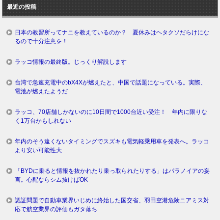
最近の投稿
グ
日本の教習所ってナニを教えているのか？ 夏休みはヘタクソだらけにな
るので十分注意を！
ラッコ情報の最終版。じっくり解説します
台湾で急速充電中のbX4Xが燃えたと、中国で話題になっている。実際、
電池が燃えたようだ
ラッコ、70店舗しかないのに10日間で1000台近い受注！ 年内に限りな
く1万台かもしれない
年内のそう遠くないタイミングでスズキも電気軽乗用車を発表へ。ラッコ
より安い可能性大
「BYDに乗ると情報を抜かれたり乗っ取られたりする」はパラノイアの妄
言。心配ならシム抜けばOK
認証問題で自動車業界いじめに終始した国交省、羽田空港危険ニアミス対
応で航空業界の評価もガタ落ち