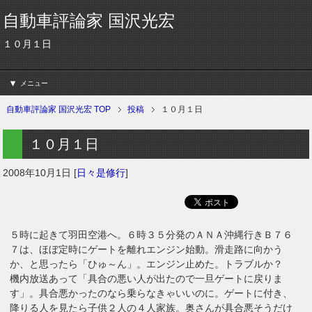
自動車評論家 国沢光宏
１０月１日
メニュー
自動車評論家 国沢光宏 TOP
投稿
１０月１日
１０月１日
2008年10月1日
[
日々是修行
]
５時に起きて羽田空港へ。６時３５分発のＡＮＡ沖縄行きＢ７６
７は、ほぼ定時にゲートを離れエンジン始動。滑走路に向かう
か、と思ったら「ひゅ～ん」。エンジン止めた。トラブルか？
機内放送あって「具合の悪い人が出たので一旦ゲートに戻りま
す」。具合悪かったのなら乗らなきゃいいのに。ゲートに付き、
降りる人を見たら子供２人の４人家族。奥さんが具合悪そうだけ