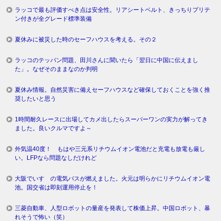
ラッコで最も評価すべき点は安全性。リアシートベルト、きっちりプリテ
ン付きが全グレード標準装備
夏休みに被災した時のセーフハウスを考える。その２
ラッコのテッパン問題、田川さんに聞いたら「翌日に中国に伝えまし
た」。なぜそのままなのか判明
夏休み情報。自然災害に備えセーフハウスなど確保しておくことを強く推
奨したいと思う
1時間耐久レースに出場してカメ出したらスーパーワンの実力が解ってき
ました。良いクルマですよ～
外気温40度！ もはや三元系リチウムイオン電池だと充電も放電も厳し
い。LFPなら問題なしだけれど
大阪でいすゞの電気バスが燃えました。火元は明らかにリチウムイオン電
池。国交省は即刻運用停止を！
三菱自動車、人型ロボットの量産を発表して株価上昇。中国ロボット、暴
れそうで怖い（笑）