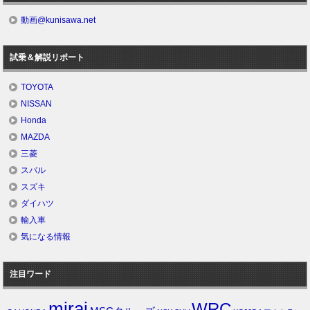
動画@kunisawa.net
試乗＆解説リポート
TOYOTA
NISSAN
Honda
MAZDA
三菱
スバル
スズキ
ダイハツ
輸入車
気になる情報
注目ワード
mirai
WRC