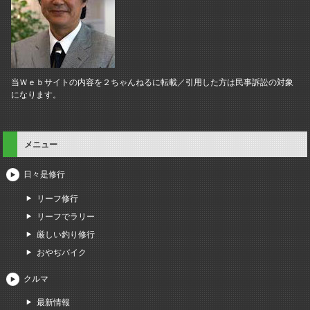
当Ｗｅｂサイトの内容を２ちゃんねるに転載／引用した方は民事訴訟の対象
になります。
メニュー
日々是修行
リーフ修行
リーフでラリー
厳しい釣り修行
おやぢバイク
クルマ
最新情報