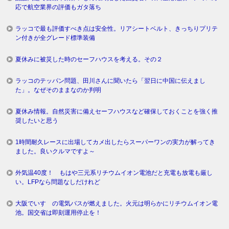
応で航空業界の評価もガタ落ち
ラッコで最も評価すべき点は安全性。リアシートベルト、きっちりプリテ
ン付きが全グレード標準装備
夏休みに被災した時のセーフハウスを考える。その２
ラッコのテッパン問題、田川さんに聞いたら「翌日に中国に伝えまし
た」。なぜそのままなのか判明
夏休み情報。自然災害に備えセーフハウスなど確保しておくことを強く推
奨したいと思う
1時間耐久レースに出場してカメ出したらスーパーワンの実力が解ってき
ました。良いクルマですよ～
外気温40度！ もはや三元系リチウムイオン電池だと充電も放電も厳し
い。LFPなら問題なしだけれど
大阪でいすゞの電気バスが燃えました。火元は明らかにリチウムイオン電
池。国交省は即刻運用停止を！