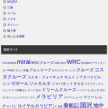
MAZDA
三菱
スバル
スズキ
ダイハツ
輸入車
気になる情報
注目ワード
mirai
WRC
MSCクルーズ
C4
HONDA
NSX
SUV
XC60D4
アウトラン
コス
クルーズ
アルミテープ
ダーPHEV
アニー伊藤
ガラスコーティング
タクルーズ
コスタ・フォーチュナ
サムイ
シアヌークビル
シンガポール
ジャカルタ
ジャパネットタカタ
ステアリングコ
ドリームクルーズ
ラム
テリー伊藤さん
ディーゼル
ハイビーム
ホンダ
ボル
メラビリア
ラリー
レム
ボ
ポリッシュファクトリー
ヤフーニュース
国沢
乗船記
地中
ロイヤルカリビアン
チャバン
丸武