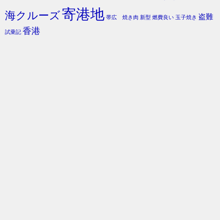
寄港地
海クルーズ
盗難
帯広 焼き肉
新型
燃費良い
玉子焼き
香港
試乗記