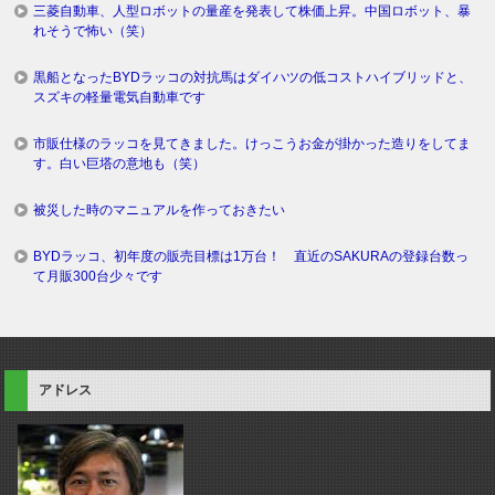
三菱自動車、人型ロボットの量産を発表して株価上昇。中国ロボット、暴
れそうで怖い（笑）
黒船となったBYDラッコの対抗馬はダイハツの低コストハイブリッドと、
スズキの軽量電気自動車です
市販仕様のラッコを見てきました。けっこうお金が掛かった造りをしてま
す。白い巨塔の意地も（笑）
被災した時のマニュアルを作っておきたい
BYDラッコ、初年度の販売目標は1万台！ 直近のSAKURAの登録台数っ
て月販300台少々です
アドレス