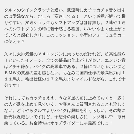
クルマのツインクラッチと違い、変速時にカチャカチャ音を出す
のは愛嬌ながら、むしろ「変速してる！」という感覚が解って乗
りやすい。変速ショックもシフトアップはほぼ無し。２速や１速
へのシフトダウンの時に若干感じる程度。いやいやよく仕上がっ
ていると感心しきり。このミッション、小型のフォーミュラカー
に使える？
久々に大排気量のＶ４エンジンに乗ったのだけれど、超高性能Ｇ
Ｔといったイメージ。全ての部品の仕上がりが良い。エンジン音
はメチャ静か。バイクの高級車である。２輪についちゃホンダと
ＢＭＷの質感の差を感じない。ちなみに国内仕様の最高出力は１
１１馬力。輸出仕様の１７２馬力よりマイルドながら、これで十
分です！
それにしてもカッチョええ。うなぎ屋の前に止めておくと、多く
の人が足を止めて見ていく。お客さんに質問されることも珍しく
ない。どうやらクルマよりバイクは興味を引くらしい。その割に
販売状況厳しいですけど。予想外の楽しさに、クソ暑い中、毎日
乗っている。お金持ちのオヤヂライダーにゃ最高でしょ！