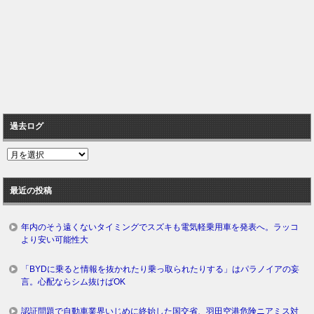
過去ログ
過
去
ロ
最近の投稿
グ
年内のそう遠くないタイミングでスズキも電気軽乗用車を発表へ。ラッコ
より安い可能性大
「BYDに乗ると情報を抜かれたり乗っ取られたりする」はパラノイアの妄
言。心配ならシム抜けばOK
認証問題で自動車業界いじめに終始した国交省、羽田空港危険ニアミス対