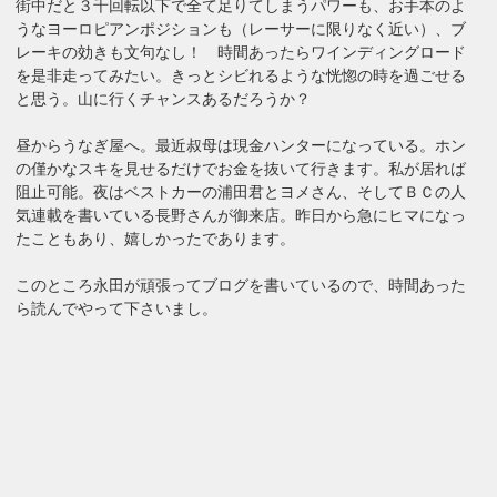
街中だと３千回転以下で全て足りてしまうパワーも、お手本のよ
うなヨーロピアンポジションも（レーサーに限りなく近い）、ブ
レーキの効きも文句なし！ 時間あったらワインディングロード
を是非走ってみたい。きっとシビれるような恍惚の時を過ごせる
と思う。山に行くチャンスあるだろうか？
昼からうなぎ屋へ。最近叔母は現金ハンターになっている。ホン
の僅かなスキを見せるだけでお金を抜いて行きます。私が居れば
阻止可能。夜はベストカーの浦田君とヨメさん、そしてＢＣの人
気連載を書いている長野さんが御来店。昨日から急にヒマになっ
たこともあり、嬉しかったであります。
このところ永田が頑張ってブログを書いているので、時間あった
ら読んでやって下さいまし。