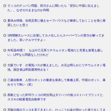
ラッコのテッパン問題、田川さんに聞いたら「翌日に中国に伝えまし
た」。なぜそのままなのか判明
夏休み情報。自然災害に備えセーフハウスなど確保しておくことを強く推
奨したいと思う
1時間耐久レースに出場してカメ出したらスーパーワンの実力が解ってき
ました。良いクルマですよ～
外気温40度！ もはや三元系リチウムイオン電池だと充電も放電も厳し
い。LFPなら問題なしだけれど
大阪でいすゞの電気バスが燃えました。火元は明らかにリチウムイオン電
池。国交省は即刻運用停止を！
三菱自動車、人型ロボットの量産を発表して株価上昇。中国ロボット、暴
れそうで怖い（笑）
黒船となったBYDラッコの対抗馬はダイハツの低コストハイブリッドと、
スズキの軽量電気自動車です
市販仕様のラッコを見てきました。けっこうお金が掛かった造りをしてま