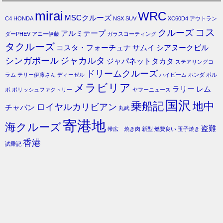
mirai
WRC
MSCクルーズ
C4
HONDA
NSX
SUV
XC60D4
アウトラン
コス
クルーズ
アルミテープ
ダーPHEV
アニー伊藤
ガラスコーティング
タクルーズ
コスタ・フォーチュナ
サムイ
シアヌークビル
シンガポール
ジャカルタ
ジャパネットタカタ
ステアリングコ
ドリームクルーズ
ラム
テリー伊藤さん
ディーゼル
ハイビーム
ホンダ
ボル
メラビリア
ラリー
レム
ボ
ポリッシュファクトリー
ヤフーニュース
国沢
乗船記
地中
ロイヤルカリビアン
チャバン
丸武
寄港地
海クルーズ
盗難
帯広 焼き肉
新型
燃費良い
玉子焼き
香港
試乗記