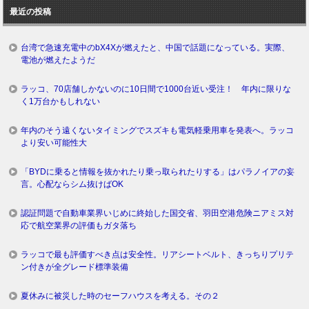
ロ
最近の投稿
グ
台湾で急速充電中のbX4Xが燃えたと、中国で話題になっている。実際、
電池が燃えたようだ
ラッコ、70店舗しかないのに10日間で1000台近い受注！ 年内に限りな
く1万台かもしれない
年内のそう遠くないタイミングでスズキも電気軽乗用車を発表へ。ラッコ
より安い可能性大
「BYDに乗ると情報を抜かれたり乗っ取られたりする」はパラノイアの妄
言。心配ならシム抜けばOK
認証問題で自動車業界いじめに終始した国交省、羽田空港危険ニアミス対
応で航空業界の評価もガタ落ち
ラッコで最も評価すべき点は安全性。リアシートベルト、きっちりプリテ
ン付きが全グレード標準装備
夏休みに被災した時のセーフハウスを考える。その２