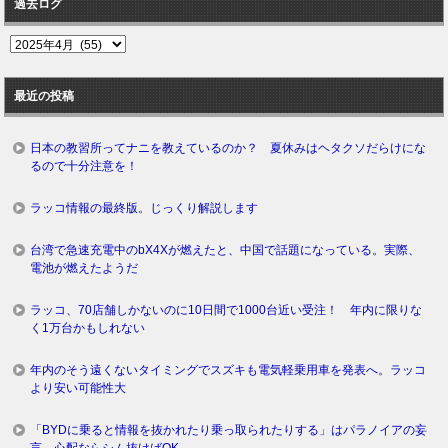
過去ログ
過
去
ロ
最近の投稿
グ
日本の教習所ってナニを教えているのか？ 夏休みはヘタクソだらけにな
るので十分注意を！
ラッコ情報の最終版。じっくり解説します
台湾で急速充電中のbX4Xが燃えたと、中国で話題になっている。実際、
電池が燃えたようだ
ラッコ、70店舗しかないのに10日間で1000台近い受注！ 年内に限りな
く1万台かもしれない
年内のそう遠くないタイミングでスズキも電気軽乗用車を発表へ。ラッコ
より安い可能性大
「BYDに乗ると情報を抜かれたり乗っ取られたりする」はパラノイアの妄
言。心配ならシム抜けばOK