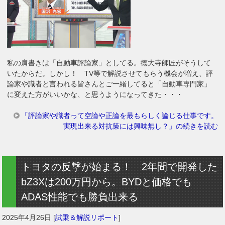
私の肩書きは「自動車評論家」としてる。徳大寺師匠がそうして
いたからだ。しかし！ TV等で解説させてもらう機会が増え、評
論家や識者と言われる皆さんとご一緒してると「自動車専門家」
に変えた方がいいかな、と思うようになってきた・・・
「評論家や識者って空論や正論を最もらしく論じる仕事です。
実現出来る対抗策には興味無し？」の続きを読む
トヨタの反撃が始まる！ 2年間で開発した
bZ3Xは200万円から。BYDと価格でも
ADAS性能でも勝負出来る
2025年4月26日
[
試乗＆解説リポート
]