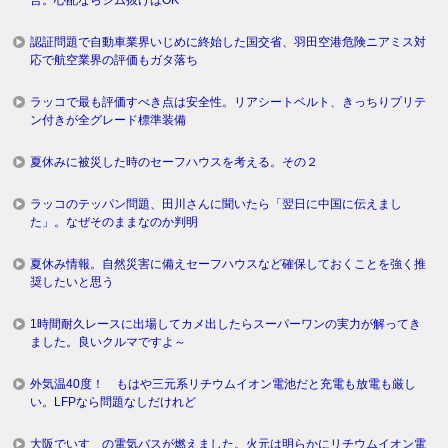
認証問題で自動車業界いじめに終始した国交省、羽田空港危険ニアミス対
応で航空業界の評価もガタ落ち
ラッコで最も評価すべき点は安全性。リアシートベルト、きっちりプリテ
ン付きが全グレード標準装備
夏休みに被災した時のセーフハウスを考える。その２
ラッコのテッパン問題、田川さんに聞いたら「翌日に中国に伝えまし
た」。なぜそのままなのか判明
夏休み情報。自然災害に備えセーフハウスなど確保しておくことを強く推
奨したいと思う
1時間耐久レースに出場してカメ出したらスーパーワンの実力が解ってき
ました。良いクルマですよ～
外気温40度！ もはや三元系リチウムイオン電池だと充電も放電も厳し
い。LFPなら問題なしだけれど
大阪でいすゞの電気バスが燃えました。火元は明らかにリチウムイオン電