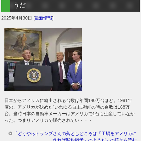
うだ
2025年4月30日
[
最新情報
]
日本からアメリカに輸出される台数は年間140万台ほど。1981年
度の、アメリカが決めた”いわゆる自主規制”の時の台数は168万
台。当時日本の自動車メーカーはアメリカで1台も生産していなか
った。つまりアメリカで販売されてい・・・
「どうやらトランプさんの落としどころは「工場をアメリカに
作れば関税猶予」のようだ」の続きを読む