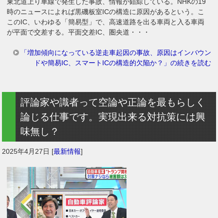
東北道上り車線で発生した事故、情報が錯綜している。NHKの19
時のニュースによれば黒磯板室ICの構造に原因があるという。こ
このIC、いわゆる「簡易型」で、高速道路を出る車両と入る車両
が平面で交差する。平面交差IC、圏央道・・・
「増加傾向になっている逆走車起因の事故、原因はインバウン
ドや簡易IC、スマートICの構造的欠陥か？」の続きを読む
評論家や識者って空論や正論を最もらしく
論じる仕事です。実現出来る対抗策には興
味無し？
2025年4月27日
[
最新情報
]