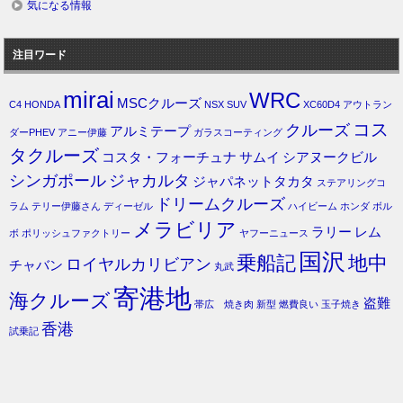
気になる情報
注目ワード
mirai
WRC
MSCクルーズ
C4
HONDA
NSX
SUV
XC60D4
アウトラン
コス
クルーズ
アルミテープ
ダーPHEV
アニー伊藤
ガラスコーティング
タクルーズ
コスタ・フォーチュナ
サムイ
シアヌークビル
シンガポール
ジャカルタ
ジャパネットタカタ
ステアリングコ
ドリームクルーズ
ラム
テリー伊藤さん
ディーゼル
ハイビーム
ホンダ
ボル
メラビリア
ラリー
レム
ボ
ポリッシュファクトリー
ヤフーニュース
国沢
乗船記
地中
ロイヤルカリビアン
チャバン
丸武
寄港地
海クルーズ
盗難
帯広 焼き肉
新型
燃費良い
玉子焼き
香港
試乗記