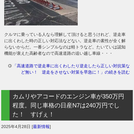
クルマに乗っている人なら理解して頂けると思うけれど、逆走車
に出くわした時の正しい対応法などない。逆走車の素性が全く解
らないからだ。一番シンプルなのは軽トラなど。たいていは認知
機能が衰えた高齢者なので高速道路の追い越し車線・・・
「高速道路で逆走車に出くわしたり逆走したら正しい対抗策な
ど無い！ 逆走をさせない対策を早急に！」の続きを読む
カムリやアコードのエンジン車が350万円
程度。同じ車格の日産N7は240万円でし
た！ すげぇ！
2025年4月28日
[
最新情報
]