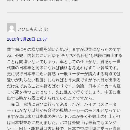
いひゅもん
より:
2010年3月28日 13:57
数年前にその様な噂を聞いた気がしますが現実になったのです
ね。外観、内装共にいわゆる”チリ”や”合わせ”も格段に向上する
ことは間違いないでしょう。車としての仕上がり、質感が一世
代前の日本車と同等になれば価格を考えればすごい脅威です。
更に現行日本車に近い質感（一般ユーザーが購入する時点では
違いが判らない程度）になればもう大変ですがその日が出来る
だけ先であることを祈るばかりです。勿論、日本メーカーも座
して死を待つことはなく、先に進んで行くでしょう。中国に進
出する時から既に考えられていたことですから。
先日、台湾に遊びに行って来ましたが、バイク（スクータ
ー）はかなり以前から台湾の現地メーカーのモデルとなってい
ますが車は未だ日本車の左ハンドル車が多く外観上の仕上がり
は日本製並みに見えました。バスは外観上は最新でもエンジ
ン・足回り・駆動系は古い様で、日本で空港往復に乗った高速