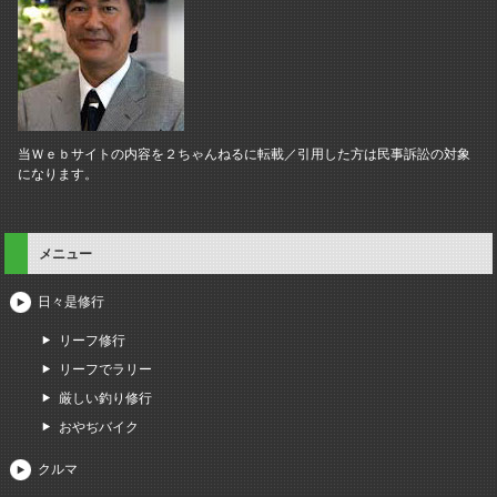
当Ｗｅｂサイトの内容を２ちゃんねるに転載／引用した方は民事訴訟の対象
になります。
メニュー
日々是修行
リーフ修行
リーフでラリー
厳しい釣り修行
おやぢバイク
クルマ