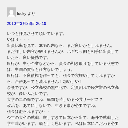
lucky
より:
2010年3月28日 20:19
いつも拝見させて頂いています。
やはり・・・
出資比率を見て、30%以内なら、まだ良いかもしれません。
まだ詳しい内容が解りませんが、ハギワラ側も相手に出資して
いたら、良い提携です。
銀行が、中小企業などから、資金の剥ぎ取りをしている状態で
は、中国の買収も仕方ないでしょう。
銀行は、不良債権を作っても、税金で穴埋めしてくれますか
ら、合併あっても潰れません！怨めしや！
余談ですが、公立高校の無料化で、定員割れで経営難の私立高
校が、多いみたいです。
大学の二の舞ですね、民間を苦しめる公共サービス？
政治を、あてにしないで、生きる事が必要ですね。
税金は盗られますが・・
今年の大卒の就職、厳しすきて日本から出て、海外で就職した
学生達がいます。頼もしく思います。私は日本にこだわる必要