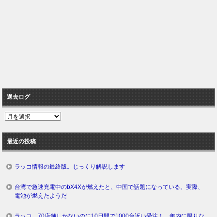
過去ログ
過
去
ロ
最近の投稿
グ
ラッコ情報の最終版。じっくり解説します
台湾で急速充電中のbX4Xが燃えたと、中国で話題になっている。実際、
電池が燃えたようだ
ラッコ、70店舗しかないのに10日間で1000台近い受注！ 年内に限りな