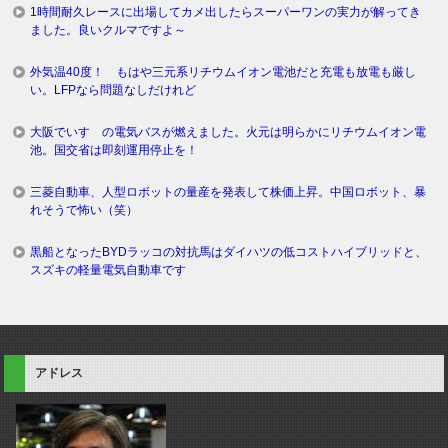
1時間耐久レースに出場してカメ出したらスーパーワンの実力が解ってき
ました。良いクルマですよ～
外気温40度！ もはや三元系リチウムイオン電池だと充電も放電も厳し
い。LFPなら問題なしだけれど
大阪でいすゞの電気バスが燃えました。火元は明らかにリチウムイオン電
池。国交省は即刻運用停止を！
三菱自動車、人型ロボットの量産を発表して株価上昇。中国ロボット、暴
れそうで怖い（笑）
黒船となったBYDラッコの対抗馬はダイハツの低コストハイブリッドと、
スズキの軽量電気自動車です
アドレス