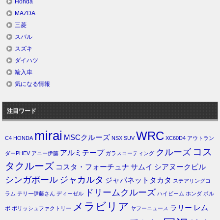
Honda
MAZDA
三菱
スバル
スズキ
ダイハツ
輸入車
気になる情報
注目ワード
mirai
WRC
MSCクルーズ
C4
HONDA
NSX
SUV
XC60D4
アウトラン
コス
クルーズ
アルミテープ
ダーPHEV
アニー伊藤
ガラスコーティング
タクルーズ
コスタ・フォーチュナ
サムイ
シアヌークビル
シンガポール
ジャカルタ
ジャパネットタカタ
ステアリングコ
ドリームクルーズ
ラム
テリー伊藤さん
ディーゼル
ハイビーム
ホンダ
ボル
メラビリア
ラリー
レム
ボ
ポリッシュファクトリー
ヤフーニュース