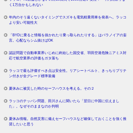
く1万台かもしれない
年内のそう遠くないタイミングでスズキも電気軽乗用車を発表へ。ラッコ
より安い可能性大
「BYDに乗ると情報を抜かれたり乗っ取られたりする」はパラノイアの妄
言。心配ならシム抜けばOK
認証問題で自動車業界いじめに終始した国交省、羽田空港危険ニアミス対
応で航空業界の評価もガタ落ち
ラッコで最も評価すべき点は安全性。リアシートベルト、きっちりプリテ
ン付きが全グレード標準装備
夏休みに被災した時のセーフハウスを考える。その２
ラッコのテッパン問題、田川さんに聞いたら「翌日に中国に伝えまし
た」。なぜそのままなのか判明
夏休み情報。自然災害に備えセーフハウスなど確保しておくことを強く推
奨したいと思う