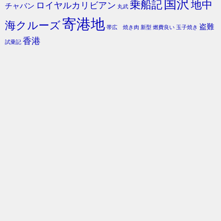
国沢
乗船記
地中
ロイヤルカリビアン
チャバン
丸武
寄港地
海クルーズ
盗難
帯広 焼き肉
新型
燃費良い
玉子焼き
香港
試乗記