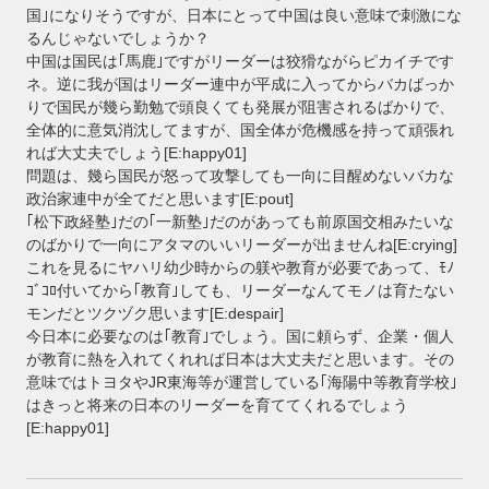
国｣になりそうですが、日本にとって中国は良い意味で刺激にな
るんじゃないでしょうか？
中国は国民は｢馬鹿｣ですがリーダーは狡猾ながらピカイチです
ネ。逆に我が国はリーダー連中が平成に入ってからバカばっか
りで国民が幾ら勤勉で頭良くても発展が阻害されるばかりで、
全体的に意気消沈してますが、国全体が危機感を持って頑張れ
れば大丈夫でしょう[E:happy01]
問題は、幾ら国民が怒って攻撃しても一向に目醒めないバカな
政治家連中が全てだと思います[E:pout]
｢松下政経塾｣だの｢一新塾｣だのがあっても前原国交相みたいな
のばかりで一向にアタマのいいリーダーが出ませんね[E:crying]
これを見るにヤハリ幼少時からの躾や教育が必要であって、ﾓﾉ
ｺﾞｺﾛ付いてから｢教育｣しても、リーダーなんてモノは育たない
モンだとツクヅク思います[E:despair]
今日本に必要なのは｢教育｣でしょう。国に頼らず、企業・個人
が教育に熱を入れてくれれば日本は大丈夫だと思います。その
意味ではトヨタやJR東海等が運営している｢海陽中等教育学校｣
はきっと将来の日本のリーダーを育ててくれるでしょう
[E:happy01]