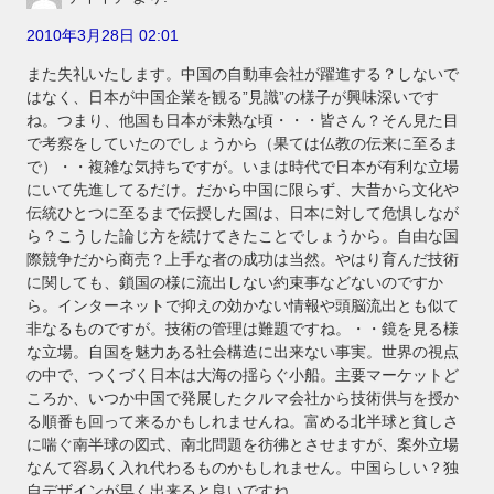
2010年3月28日 02:01
また失礼いたします。中国の自動車会社が躍進する？しないで
はなく、日本が中国企業を観る”見識”の様子が興味深いです
ね。つまり、他国も日本が未熟な頃・・・皆さん？そん見た目
で考察をしていたのでしょうから（果ては仏教の伝来に至るま
で）・・複雑な気持ちですが。いまは時代で日本が有利な立場
にいて先進してるだけ。だから中国に限らず、大昔から文化や
伝統ひとつに至るまで伝授した国は、日本に対して危惧しなが
ら？こうした論じ方を続けてきたことでしょうから。自由な国
際競争だから商売？上手な者の成功は当然。やはり育んだ技術
に関しても、鎖国の様に流出しない約束事などないのですか
ら。インターネットで抑えの効かない情報や頭脳流出とも似て
非なるものですが。技術の管理は難題ですね。・・鏡を見る様
な立場。自国を魅力ある社会構造に出来ない事実。世界の視点
の中で、つくづく日本は大海の揺らぐ小船。主要マーケットど
ころか、いつか中国で発展したクルマ会社から技術供与を授か
る順番も回って来るかもしれませんね。富める北半球と貧しさ
に喘ぐ南半球の図式、南北問題を彷彿とさせますが、案外立場
なんて容易く入れ代わるものかもしれません。中国らしい？独
自デザインが早く出来ると良いですね。