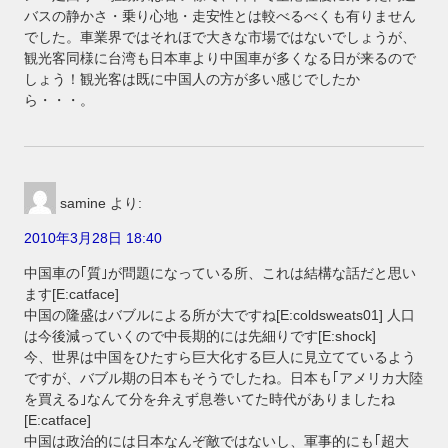
バスの静かさ・乗り心地・走安性とは較べるべくも有りません
でした。車業界ではそれほで大きな市場ではないでしょうが、
観光客同様に台湾も日本車より中国車が多くなる日が来るので
しょう！観光客は既に中国人の方が多い感じでしたか
ら・・・。
samine
より:
2010年3月28日 18:40
中国車の｢質｣が問題になっている所、これは結構な話だと思い
ます[E:catface]
中国の隆盛はバブルによる所が大ですね[E:coldsweats01] 人口
は今後減っていくので中長期的には先細りです[E:shock]
今、世界は中国をひたすら巨大化する巨人に見立てているよう
ですが、バブル期の日本もそうでしたね。日本も｢アメリカ大陸
を買える｣なんて分を弁えず息巻いてた時代がありましたね
[E:catface]
中国は政治的には日本なんぞ敵ではないし、軍事的にも｢超大