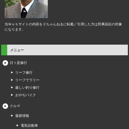
当Ｗｅｂサイトの内容を２ちゃんねるに転載／引用した方は民事訴訟の対象
になります。
メニュー
日々是修行
リーフ修行
リーフでラリー
厳しい釣り修行
おやぢバイク
クルマ
最新情報
電気自動車