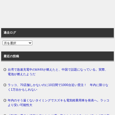
過去ログ
過
去
ロ
最近の投稿
グ
台湾で急速充電中のbX4Xが燃えたと、中国で話題になっている。実際、
電池が燃えたようだ
ラッコ、70店舗しかないのに10日間で1000台近い受注！ 年内に限りな
く1万台かもしれない
年内のそう遠くないタイミングでスズキも電気軽乗用車を発表へ。ラッコ
より安い可能性大