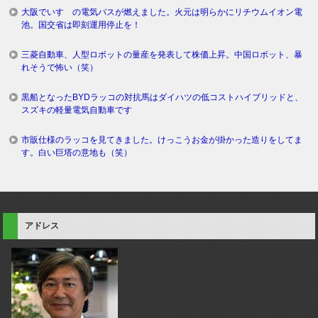
大阪でいすゞの電気バスが燃えました。火元は明らかにリチウムイオン電
池。国交省は即刻運用停止を！
三菱自動車、人型ロボットの量産を発表して株価上昇。中国ロボット、暴
れそうで怖い（笑）
黒船となったBYDラッコの対抗馬はダイハツの低コストハイブリッドと、
スズキの軽量電気自動車です
市販仕様のラッコを見てきました。けっこうお金が掛かった造りをしてま
す。白い巨塔の意地も（笑）
アドレス