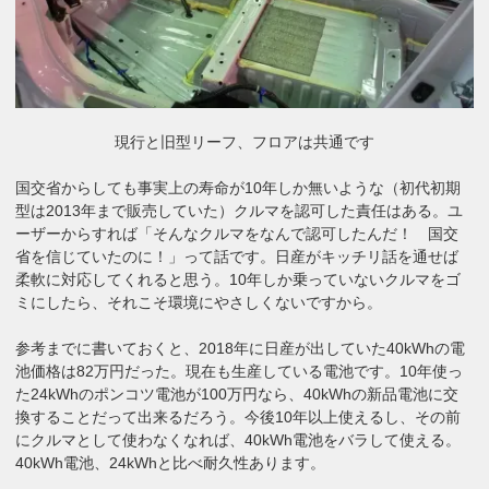
現行と旧型リーフ、フロアは共通です
国交省からしても事実上の寿命が10年しか無いような（初代初期
型は2013年まで販売していた）クルマを認可した責任はある。ユ
ーザーからすれば「そんなクルマをなんで認可したんだ！ 国交
省を信じていたのに！」って話です。日産がキッチリ話を通せば
柔軟に対応してくれると思う。10年しか乗っていないクルマをゴ
ミにしたら、それこそ環境にやさしくないですから。
参考までに書いておくと、2018年に日産が出していた40kWhの電
池価格は82万円だった。現在も生産している電池です。10年使っ
た24kWhのポンコツ電池が100万円なら、40kWhの新品電池に交
換することだって出来るだろう。今後10年以上使えるし、その前
にクルマとして使わなくなれば、40kWh電池をバラして使える。
40kWh電池、24kWhと比べ耐久性あります。