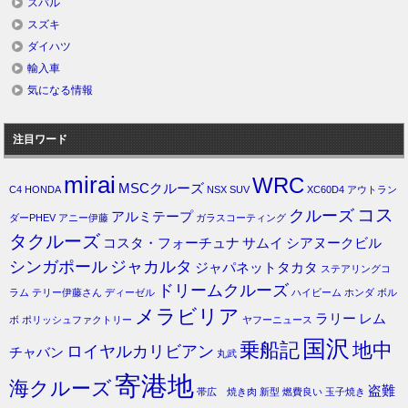
スバル
スズキ
ダイハツ
輸入車
気になる情報
注目ワード
mirai
WRC
MSCクルーズ
C4
HONDA
NSX
SUV
XC60D4
アウトラン
コス
クルーズ
アルミテープ
ダーPHEV
アニー伊藤
ガラスコーティング
タクルーズ
コスタ・フォーチュナ
サムイ
シアヌークビル
シンガポール
ジャカルタ
ジャパネットタカタ
ステアリングコ
ドリームクルーズ
ラム
テリー伊藤さん
ディーゼル
ハイビーム
ホンダ
ボル
メラビリア
ラリー
レム
ボ
ポリッシュファクトリー
ヤフーニュース
国沢
乗船記
地中
ロイヤルカリビアン
チャバン
丸武
寄港地
海クルーズ
盗難
帯広 焼き肉
新型
燃費良い
玉子焼き