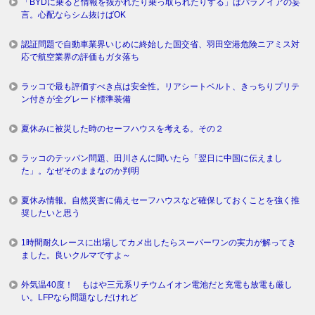
「BYDに乗ると情報を抜かれたり乗っ取られたりする」はパラノイアの妄
言。心配ならシム抜けばOK
認証問題で自動車業界いじめに終始した国交省、羽田空港危険ニアミス対
応で航空業界の評価もガタ落ち
ラッコで最も評価すべき点は安全性。リアシートベルト、きっちりプリテ
ン付きが全グレード標準装備
夏休みに被災した時のセーフハウスを考える。その２
ラッコのテッパン問題、田川さんに聞いたら「翌日に中国に伝えまし
た」。なぜそのままなのか判明
夏休み情報。自然災害に備えセーフハウスなど確保しておくことを強く推
奨したいと思う
1時間耐久レースに出場してカメ出したらスーパーワンの実力が解ってき
ました。良いクルマですよ～
外気温40度！ もはや三元系リチウムイオン電池だと充電も放電も厳し
い。LFPなら問題なしだけれど