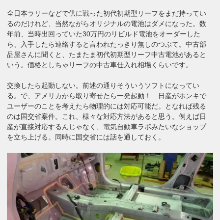
全日本ラリーなどで供に戦った初代初期型リーフをまだ持ってい
るのだけれど、当然ながらオリジナルの電池はダメになった。数
年前、当時出回っていた30万円のリビルド電池をオーダーした
ら、入手したら連絡すると言われたっきり無しのつぶて。中古部
品屋さんに聞くと、たまたま初代初期型リーフ中古電池があると
いう。価格としちゃリーフの中古車仕入れ相場くらいです。
交換したら起動しない。前述の通りそういうソフトになってい
る。で、アメリカから取り寄せたら一発起動！ 日産がホンキで
ユーザーのことを考えたら物理的には対応可能だ。となれば残る
のは国交省案件。これ、様々な対応方法があると思う。例えば日
産が直接対応するんじゃなく、電気自動車ラボみたいなショップ
を立ち上げる。同時に国交省には話を通しておく。