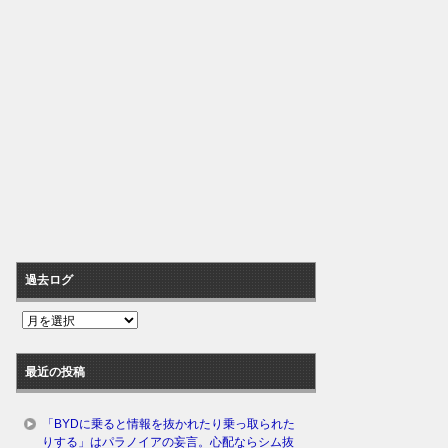
過去ログ
過
去
ロ
最近の投稿
グ
「BYDに乗ると情報を抜かれたり乗っ取られた
りする」はパラノイアの妄言。心配ならシム抜