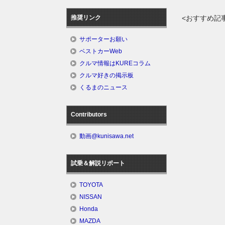
推奨リンク
<おすすめ記
サポーターお願い
ベストカーWeb
クルマ情報はKUREコラム
クルマ好きの掲示板
くるまのニュース
Contributors
動画@kunisawa.net
試乗＆解説リポート
TOYOTA
NISSAN
Honda
MAZDA