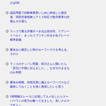
けばOK
認証問題で自動車業界いじめに終始した国交
省、羽田空港危険ニアミス対応で航空業界の評
価もガタ落ち
ラッコで最も評価すべき点は安全性。リアシー
トベルト、きっちりプリテン付きが全グレード
標準装備
夏休みに被災した時のセーフハウスを考える。
その２
ラッコのテッパン問題、田川さんに聞いたら
「翌日に中国に伝えました」。なぜそのままな
のか判明
夏休み情報。自然災害に備えセーフハウスなど
確保しておくことを強く推奨したいと思う
1時間耐久レースに出場してカメ出したらスー
パーワンの実力が解ってきました。良いクルマ
ですよ～