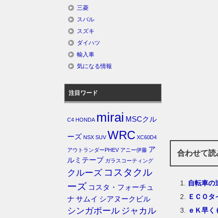
三菱
スバル
スズキ
ダイハツ
輸入車
気になる情報
注目ワード
mirai
MSCクル
C4
HONDA
WRC
ーズ
NSX
SUV
XC60D4
ア
アウトランダーPHEV
アニー伊藤
合わせて読
ルミテープ
ガラスコーティング
コスタクル
クルーズ
自転車の
ーズ
コスタ・フォーチュ
ＥＣＯタ
ナ
サムイ
シアヌークビル
シンガポール
ジャカル
ｅＫ早く