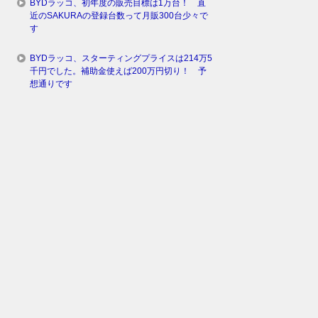
BYDラッコ、初年度の販売目標は1万台！ 直
近のSAKURAの登録台数って月販300台少々で
す
BYDラッコ、スターティングプライスは214万5
千円でした。補助金使えば200万円切り！ 予
想通りです