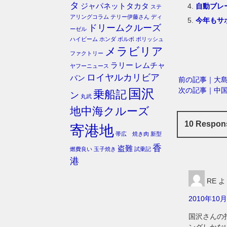
タ
自動ブレ
ジャパネットタカタ
ステ
アリングコラム
テリー伊藤さん
ディ
今年もサ
ドリームクルーズ
ーゼル
ハイビーム
ホンダ
ボルボ
ポリッシュ
メラビリア
ファクトリー
ラリー
レムチャ
ヤフーニュース
ロイヤルカリビア
バン
前の記事｜大
次の記事｜中
国沢
乗船記
ン
丸武
地中海クルーズ
10 Resp
寄港地
帯広 焼き肉
新型
香
盗難
燃費良い
玉子焼き
試乗記
港
RE
よ
2010年10月
国沢さんの