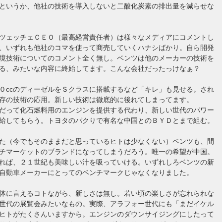
というか、他社の技術を導入しないと二酸化炭素の排出量を減らせな
ツェッチェＣＥＯ（最高経営責任者）は様々なメディアにコメントし
、いずれも他社のコマを使って商売していくハナシばかり。自ら開発
境技術についてのコメント全く無し。ベンツは他のメーカーの技術を
る、みたいな内容に終始してます。こんな会社だったっけなぁ？
０ccのディーゼルをＳクラスに搭載するなど「キレ」も見せる。され
存の技術の応用。新しい技術は徹底的に後れてしまってます。
だって化石燃料用のエンジンを提供する代わり、新しい世代のパワー
給してもらう。トヨタのパクりで有名な中国とのＢＹＤとまで組む。
た（今でもそのままだと思っているヒトは少なくない）ベンツも、間
チマーケットのブランドになってしまうだろう。唯一の希望が中国。
れば、２１世紀も美味しい汁を吸っていける。いずれしろベンツの新
自動車メーカーにとってのベンチマークじゃなくなりました。
体に言えるコトながら、新しさは無し。若い頃の楽しさが忘れられな
世代の展覧会みたいなもの。実際、アラフォー世代にも「まだイケル
ヒトがたくさんいますから。エンジンのダウンサイジングにしたって