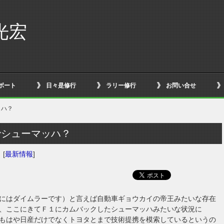
光宏
ボート
日々是修行
ラリー修行
お問い合せ
ッハ？
でシューマッハ？
日
[
最新情報
]
にはダイムラーです）と言えば自動車ギョウカイの帝王みたいな存在
、ここにきてＦ１にカムバックしたシューマッハみたいな状況に
もはや日産だけでなくトヨタとまで技術提携を模索しているというの