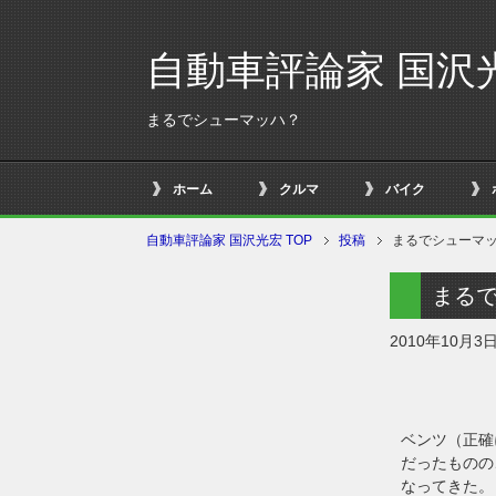
自動車評論家 国沢
まるでシューマッハ？
ホーム
クルマ
バイク
自動車評論家 国沢光宏 TOP
投稿
まるでシューマ
まる
2010年10月3
ベンツ（正確
だったものの
なってきた。