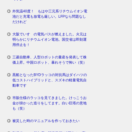
外気温40度！ もはや三元系リチウムイオン電
池だと充電も放電も厳しい。LFPなら問題なし
だけれど
大阪でいすゞの電気バスが燃えました。火元は
明らかにリチウムイオン電池。国交省は即刻運
用停止を！
三菱自動車、人型ロボットの量産を発表して株
価上昇。中国ロボット、暴れそうで怖い（笑）
黒船となったBYDラッコの対抗馬はダイハツの
低コストハイブリッドと、スズキの軽量電気自
動車です
市販仕様のラッコを見てきました。けっこうお
金が掛かった造りをしてます。白い巨塔の意地
も（笑）
被災した時のマニュアルを作っておきたい