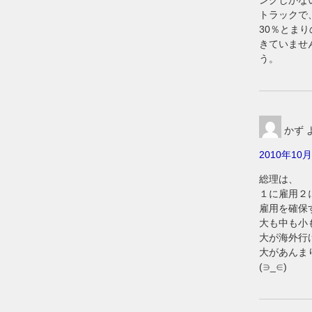
ングしかな
トラックで
30％とま
きていませ
う。
かず
2010年10月
総理は、
１に雇用２
雇用を確保
大も中も小
大が海外行
大があんま
(∋_∈)