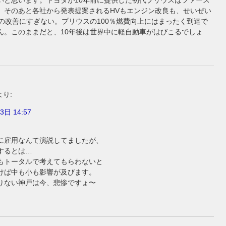
いと思います。トヨタが10年前に提供した初代プリウスはファース
、そのあと各社から発表提案されるHVもエンジン改良も、せいぜい
りの改善にすぎない。プリウスの100％燃費向上にはまったく到達で
ん。このままだと、10年後は世界中に軽自動車がはびこるでしょ
より:
3日 14:57
に雇用なんて演説してましたが、
するとは…
もトータルで考えてもらわないと
けば中も小も影響が及びます。
りない神戸は今、悲惨ですょ〜