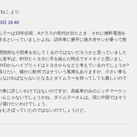
だねこ
より:
3日 16:40
ムラーは10年位前、Aクラスの初代が出たとき、それに燃料電池を
作るといっていましたよね。試作車に勝手に徳大寺サンが乗って怒
。
で理想的な小型車を出してくるのではないだろうかと思っていました
も道半ば。BYDとトヨタに手を組んだ時点でオイオイと思いまし
BYDからハイブリッドはトヨタからなどと考えているのでしょうか?
残りたい、確かに欧州ではそういう風潮もありますが、小さい車も
らなければならないとなるとダイムラーを持ってしても難しいので
の車に詳しいわけではないのですが、高級車のみのニッチマーケッ
いんじゃないでしょうかね、ダイムラーさんは。現に中国ではそう
り儲けたいわけでしょう。
をむさぼっていたのではないのでしょうけど。